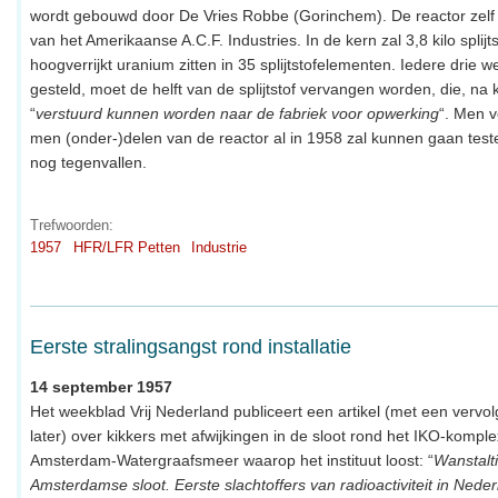
wordt gebouwd door De Vries Robbe (Gorinchem). De reactor zelf 
van het Amerikaanse A.C.F. Industries. In de kern zal 3,8 kilo splijt
hoogverrijkt uranium zitten in 35 splijtstofelementen. Iedere drie 
gesteld, moet de helft van de splijtstof vervangen worden, die, na 
“
verstuurd kunnen worden naar de fabriek voor opwerking
“. Men 
men (onder-)delen van de reactor al in 1958 zal kunnen gaan teste
nog tegenvallen.
Trefwoorden:
1957
HFR/LFR Petten
Industrie
Eerste stralingsangst rond installatie
14 september 1957
Het weekblad Vrij Nederland publiceert een artikel (met een vervo
later) over kikkers met afwijkingen in de sloot rond het IKO-komple
Amsterdam-Watergraafsmeer waarop het instituut loost: “
Wanstalti
Amsterdamse sloot. Eerste slachtoffers van radioactiviteit in Nede