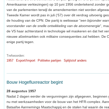
Amerikaanse verkiezingen) op 10 juni 1956 ondertekend zonder 
van de parlementen terwijl de amendementen niet worden afgewac
Tweede Kamer wordt pas in juli (‘57) over dit verdrag uitvoerig ge
de houding van de CPN. Die partij is weliswaar “
een bijzonder wa
voorstander van de snelle ontwikkeling van de atoomenergie
“, ma
de VS haar achterstand in technologie wil maskeren en dat het ve
nieuwe afzetmarkten ook militaire consequenties zal hebben. De C
enige partij tegen.
Trefwoorden:
1957
Export/Import
Politieke partijen
Splijtstof anders
Bouw Hogefluxreactor begint
28 augustus 1957
Nadat 2 dagen eerder de vergunningen zijn afgegeven, beginnen
nu met werkzaamheden voor de bouw van het HFR-complex. Aann
Bataafse Aannemings Maatschappij en de stalen hal waarin de rea