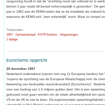
vergunning houdt in dat de “
inrichting moet zijn voltooid en in wer
binnen 2 jaar nadat dit besluit onherroepelijk is geworden
“. De ge
pas in 1962 aan de KEMA weten dat ze de installatie als voltooid
waarvoor de KEMA zich “
zeer erkentelijk
” toont. Maar zo simpel zal 
Trefwoorden:
1957
Gemeenteraad
KSTR Arnhem
Vergunningen
1 bijlage
Eurochemic opgericht
20 december 1957
Nederland ondertekent (samen met nog 11 Europese landen) het 
‘nopens de oprichting van de Europese Maatschappij voor de che
bewerking van bestraalde reactorbrandstof (Eurochemic)’. Neder
voor een bedrag van 1,5 miljoen gulden deel. Het is een opwerking
gebouwd moet gaan worden om de totale afhankelijkheid ten opzi
VS en de VK te niet te doen. De experimentele opwerkingsfabriek 
uiteindelijk in Mol (België) gebouwd en al voor het in bedrijf nemen