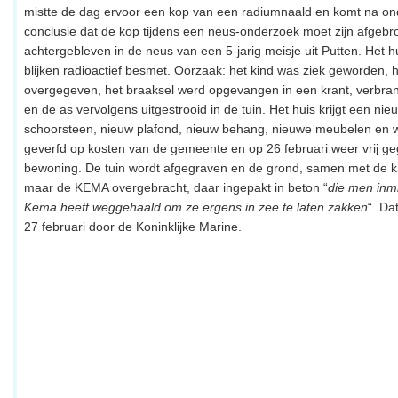
mistte de dag ervoor een kop van een radiumnaald en komt na on
conclusie dat de kop tijdens een neus-onderzoek moet zijn afgebr
achtergebleven in de neus van een 5-jarig meisje uit Putten. Het h
blijken radioactief besmet. Oorzaak: het kind was ziek geworden, 
overgegeven, het braaksel werd opgevangen in een krant, verbran
en de as vervolgens uitgestrooid in de tuin. Het huis krijgt een nie
schoorsteen, nieuw plafond, nieuw behang, nieuwe meubelen en 
geverfd op kosten van de gemeente en op 26 februari weer vrij g
bewoning. De tuin wordt afgegraven en de grond, samen met de k
maar de KEMA overgebracht, daar ingepakt in beton “
die men inmi
Kema heeft weggehaald om ze ergens in zee te laten zakken
“. Da
27 februari door de Koninklijke Marine.