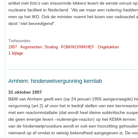
artikel met foto’s van misvormde kikkers levert de eerste onrust o
nucleaire faciliteit in Nederland. “
Als we maar een riolering hadde
men op het IKO. Ook de minister noemt het lozen van radioactief 
sloot “
niet bevredigend
“.
Trefwoorden:
1957
Argumenten: Straling
FOM/IKO/NIKHEF
Ongelukken
1 bijlage
Arnhem: hinderwetvergunning kernlab
31 oktober 1957
B&W van Arnhem geeft een (op 24 januari 1956 aangevraagde) h
vergunning (art.2) af voor het in bedrijf stellen van een kernreacto
met een reactorinstallatie (dat wordt heel kleine subkritische susp
die geen energie levert –nulenergie-reactor) op het KEMA-terrein. 
van de hinderwetprocedure wordt er ook een hoorzitting gehoude
niemand op af omdat er weinig bekendheid aangegeven is. De voo