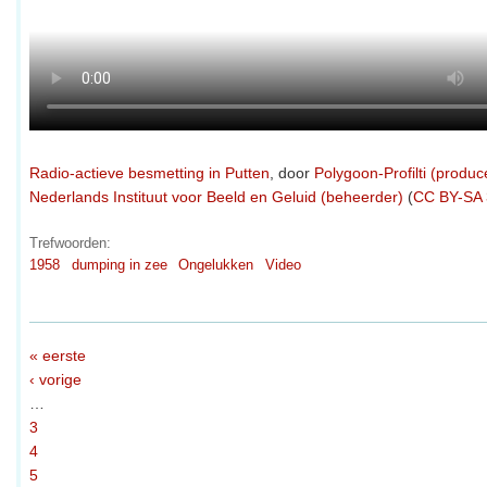
Radio-actieve besmetting in Putten
, door
Polygoon-Profilti (produce
Nederlands Instituut voor Beeld en Geluid (beheerder)
(
CC BY-SA 
Trefwoorden:
1958
dumping in zee
Ongelukken
Video
« eerste
‹ vorige
…
3
4
5