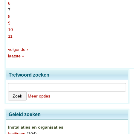
6
7
8
9
10
11
…
volgende ›
laatste »
Trefwoord zoeken
Meer opties
Geleid zoeken
Installaties en organisaties
Instituten
(104)