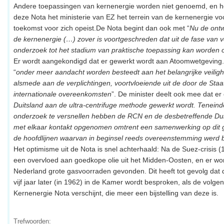
Andere toepassingen van kernenergie worden niet genoemd, en het
deze Nota het ministerie van EZ het terrein van de kernenergie vo
toekomst voor zich opeist.De Nota begint dan ook met “
Nu de ontw
de kernenergie (…) zover is voortgeschreden dat uit de fase van 
onderzoek tot het stadium van praktische toepassing kan worden
Er wordt aangekondigd dat er gewerkt wordt aan Atoomwetgeving.
“
onder meer aandacht worden besteedt aan het belangrijke veilig
alsmede aan de verplichtingen, voortvloeiende uit de door de Staa
internationale overeenkomsten
”. De minister deelt ook mee dat er 
Duitsland aan de ultra-centrifuge methode gewerkt wordt. Teneind
onderzoek te versnellen hebben de RCN en de desbetreffende Duit
met elkaar kontakt opgenomen omtrent een samenwerking op dit 
de hoofdlijnen waarvan in beginsel reeds overeenstemming werd b
Het optimisme uit de Nota is snel achterhaald: Na de Suez-crisis 
een overvloed aan goedkope olie uit het Midden-Oosten, en er wo
Nederland grote gasvoorraden gevonden. Dit heeft tot gevolg dat
vijf jaar later (in 1962) in de Kamer wordt besproken, als de volge
Kernenergie Nota verschijnt, die meer een bijstelling van deze is.
Trefwoorden: