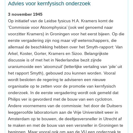
Advies voor kernfysisch onderzoek
3 november 1945
Op initiatief van de Leidse fysicus H.A. Kramers komt de
‘Commissie voor Atoomphysica’ (ook wel genoemd naar
voorzitter Kramers) in Groningen voor het eerst bijeen. Op die
eerste vergadering zijn nog maar vijf wetenschappers, die
allemaal de beschikking hebben over het Smyth-rapport: Van
Arkel, Koster, Gorter, Kramers en Sizoo. Belangrijkste
discussie is of met het in Nederlandse bezit zijnde
uraniumoxide een ‘atoomzuil’ (letterlijke vertaling van ‘pile’ uit
het rapport Smyth), gebouwd zou kunnen worden. Vooral
wordt besloten de regering te adviseren een nieuwe
organisatie op te zetten voor de promotie van kernfysisch
onderzoek. In de eerste vergadering wordt ook gemeld dat
Philips ver is gevorderd met de bouw van een cyclotron.
Andere voornemens van de commissie: het door de Duitsers
leeggeroofde laboratorium aan de Vrije Universiteit weer in
Amsterdam op te bouwen, de deeltjesversneller in Utrecht af
te maken en met de bouw van een versneller in Groningen te
beginnen. Maar vooral ook om aan de VU een onderzoek te