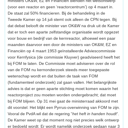
ministers OK&W, EZ en Financiën dienden het wetsontwerp
(voor een reactor en geen ‘reactorcentrum’) op 4 maart in.
De staat zal 50% financieren. Bij de behandeling in de
Tweede Kamer op 14 juli stemt ook alleen de CPN tegen. Bij
dat debat belooft de minister van OK&W na druk uit de Kamer
dat er toch een aparte zelfstandige organisatie wordt opgezet
voor bouw en bedrijf van de kernreactor, alhoewel een paar
maanden daarvoor een door de ministers van OK&W, EZ en
Financiën op 4 maart 1953 geïnstalleerde Adviescommissie
voor Kernfysica (de commissie Kluyver) geadviseerd heeft het
bij FOM te laten. De Commissie moet adviseren over de rol
van de FOM nu kernonderzoek steeds meer toegepaste
wetenschap wordt en dat buiten de taak van FOM
(fundamenteel onderzoek) zal gaan vallen. Het belangrijkste
advies is dat er geen aparte stichting moet komen waarin het
reactorproject zou moeten worden ondergebracht; dat moet
bij FOM blijven. Op 31 mei gaat de ministerraad akkoord met
dit voorstel. Het blijkt een Pyrrus-overwinning van FOM te zijn.
Vooral de PvdA wil dat de regering “
het heft in handen houdt
“.
De Kamer weet op dat moment nog niet precies welk ontwerp
er bedoeld wordt: Er wordt namelijk onderzoek gedaan naar 3