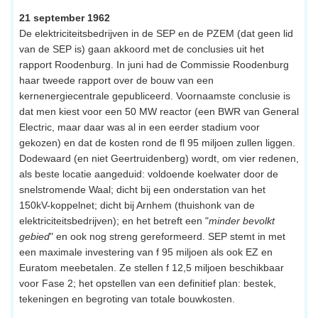
21 september 1962
De elektriciteitsbedrijven in de SEP en de PZEM (dat geen lid
van de SEP is) gaan akkoord met de conclusies uit het
rapport Roodenburg. In juni had de Commissie Roodenburg
haar tweede rapport over de bouw van een
kernenergiecentrale gepubliceerd. Voornaamste conclusie is
dat men kiest voor een 50 MW reactor (een BWR van General
Electric, maar daar was al in een eerder stadium voor
gekozen) en dat de kosten rond de fl 95 miljoen zullen liggen.
Dodewaard (en niet Geertruidenberg) wordt, om vier redenen,
als beste locatie aangeduid: voldoende koelwater door de
snelstromende Waal; dicht bij een onderstation van het
150kV-koppelnet; dicht bij Arnhem (thuishonk van de
elektriciteitsbedrijven); en het betreft een "
minder bevolkt
gebied
" en ook nog streng gereformeerd. SEP stemt in met
een maximale investering van f 95 miljoen als ook EZ en
Euratom meebetalen. Ze stellen f 12,5 miljoen beschikbaar
voor Fase 2; het opstellen van een definitief plan: bestek,
tekeningen en begroting van totale bouwkosten.