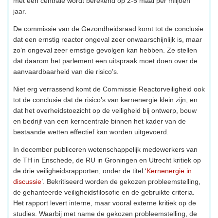
met een centrale wordt berekend op 2-5 maal per miljoen
jaar.
De commissie van de Gezondheidsraad komt tot de conclusie
dat een ernstig reactor ongeval zeer onwaarschijnlijk is, maar
zo’n ongeval zeer ernstige gevolgen kan hebben. Ze stellen
dat daarom het parlement een uitspraak moet doen over de
aanvaardbaarheid van die risico’s.
Niet erg verrassend komt de Commissie Reactorveiligheid ook
tot de conclusie dat de risico’s van kernenergie klein zijn, en
dat het overheidstoezicht op de veiligheid bij ontwerp, bouw
en bedrijf van een kerncentrale binnen het kader van de
bestaande wetten effectief kan worden uitgevoerd.
In december publiceren wetenschappelijk medewerkers van
de TH in Enschede, de RU in Groningen en Utrecht kritiek op
de drie veiligheidsrapporten, onder de titel ‘
Kernenergie in
discussie
’. Bekritiseerd worden de gekozen probleemstelling,
de gehanteerde veiligheidsfilosofie en de gebruikte criteria.
Het rapport levert interne, maar vooral externe kritiek op de
studies. Waarbij met name de gekozen probleemstelling, de