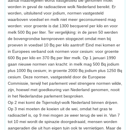
aantal maatregelen wordt vastgesteld die genomen moet
worden in geval de radioactieve wolk Nederland bereikt. Er
worden, uitsluitend voor jodium, normen vastgesteld
waarboven voedsel en melk niet meer geconsumeerd mag
worden: voor groente is dat 1300 becquerel per kilo en voor
melk 500 Bq per liter. Ter vergelijking: in de jaren 50 werden
de bovengrondse kernproeven stopgezet omdat men bij
proeven in voedsel 10 Bq per kilo aantrof! Eind mei komen er
in Europees verband ook normen voor cesium: voor groente
600 Bq per kilo en 370 Bq per liter melk. Op 1 januari 1990
gaan nieuwe normen van kracht: in melk mag 500 Bq jodium
plus 1000 Bq cesium; in groente 2000 Bq jodium plus 1250 Bq
cesium. Deze normen, vastgesteld door de Europese
Commissie, terwijl het parlement veel strengere normen wilde,
zijn, hoewel met goedkeuring van Nederland genomen, nooit
in het Nederlandse parlement besproken.
Op 2 mei komt de Tsjernobyl-wolk Nederland binnen drijven.
Op 3 mei moeten de koeien uit de wei, omdat het gras te
radioactief is, op 9 mei mogen ze weer terug de wei in. Van 7
tot 10 mei wordt de spinazie doorgedraaid, mensen worden
aangeraden die uit hun eigen tuin ook te vernietigen. Maar de