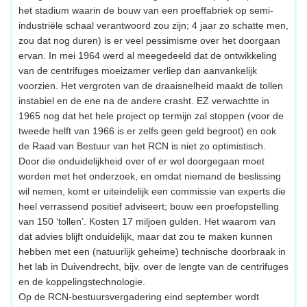
het stadium waarin de bouw van een proeffabriek op semi-
industriële schaal verantwoord zou zijn; 4 jaar zo schatte men,
zou dat nog duren) is er veel pessimisme over het doorgaan
ervan. In mei 1964 werd al meegedeeld dat de ontwikkeling
van de centrifuges moeizamer verliep dan aanvankelijk
voorzien. Het vergroten van de draaisnelheid maakt de tollen
instabiel en de ene na de andere crasht. EZ verwachtte in
1965 nog dat het hele project op termijn zal stoppen (voor de
tweede helft van 1966 is er zelfs geen geld begroot) en ook
de Raad van Bestuur van het RCN is niet zo optimistisch.
Door die onduidelijkheid over of er wel doorgegaan moet
worden met het onderzoek, en omdat niemand de beslissing
wil nemen, komt er uiteindelijk een commissie van experts die
heel verrassend positief adviseert; bouw een proefopstelling
van 150 ‘tollen’. Kosten 17 miljoen gulden. Het waarom van
dat advies blijft onduidelijk, maar dat zou te maken kunnen
hebben met een (natuurlijk geheime) technische doorbraak in
het lab in Duivendrecht, bijv. over de lengte van de centrifuges
en de koppelingstechnologie.
Op de RCN-bestuursvergadering eind september wordt