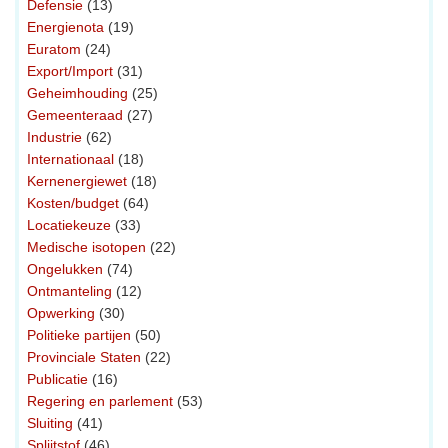
Defensie
(13)
Energienota
(19)
Euratom
(24)
Export/Import
(31)
Geheimhouding
(25)
Gemeenteraad
(27)
Industrie
(62)
Internationaal
(18)
Kernenergiewet
(18)
Kosten/budget
(64)
Locatiekeuze
(33)
Medische isotopen
(22)
Ongelukken
(74)
Ontmanteling
(12)
Opwerking
(30)
Politieke partijen
(50)
Provinciale Staten
(22)
Publicatie
(16)
Regering en parlement
(53)
Sluiting
(41)
Splijtstof
(46)