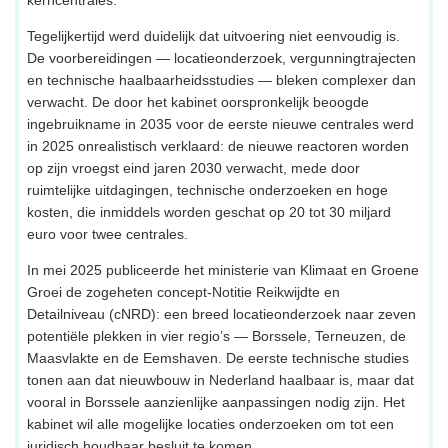
Tegelijkertijd werd duidelijk dat uitvoering niet eenvoudig is.
De voorbereidingen — locatieonderzoek, vergunningtrajecten
en technische haalbaarheidsstudies — bleken complexer dan
verwacht. De door het kabinet oorspronkelijk beoogde
ingebruikname in 2035 voor de eerste nieuwe centrales werd
in 2025 onrealistisch verklaard: de nieuwe reactoren worden
op zijn vroegst eind jaren 2030 verwacht, mede door
ruimtelijke uitdagingen, technische onderzoeken en hoge
kosten, die inmiddels worden geschat op 20 tot 30 miljard
euro voor twee centrales.
In mei 2025 publiceerde het ministerie van Klimaat en Groene
Groei de zogeheten concept-Notitie Reikwijdte en
Detailniveau (cNRD): een breed locatieonderzoek naar zeven
potentiële plekken in vier regio’s — Borssele, Terneuzen, de
Maasvlakte en de Eemshaven. De eerste technische studies
tonen aan dat nieuwbouw in Nederland haalbaar is, maar dat
vooral in Borssele aanzienlijke aanpassingen nodig zijn. Het
kabinet wil alle mogelijke locaties onderzoeken om tot een
juridisch houdbaar besluit te komen.