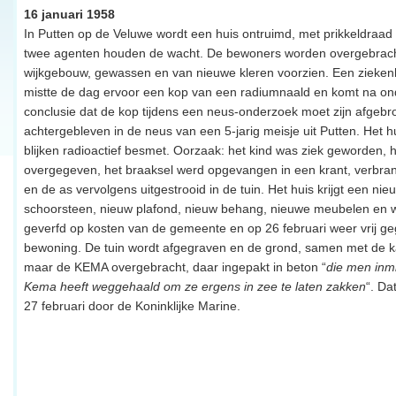
16 januari 1958
In Putten op de Veluwe wordt een huis ontruimd, met prikkeldraad
twee agenten houden de wacht. De bewoners worden overgebrach
wijkgebouw, gewassen en van nieuwe kleren voorzien. Een ziekenh
mistte de dag ervoor een kop van een radiumnaald en komt na on
conclusie dat de kop tijdens een neus-onderzoek moet zijn afgebr
achtergebleven in de neus van een 5-jarig meisje uit Putten. Het h
blijken radioactief besmet. Oorzaak: het kind was ziek geworden, 
overgegeven, het braaksel werd opgevangen in een krant, verbran
en de as vervolgens uitgestrooid in de tuin. Het huis krijgt een nie
schoorsteen, nieuw plafond, nieuw behang, nieuwe meubelen en 
geverfd op kosten van de gemeente en op 26 februari weer vrij g
bewoning. De tuin wordt afgegraven en de grond, samen met de k
maar de KEMA overgebracht, daar ingepakt in beton “
die men inmi
Kema heeft weggehaald om ze ergens in zee te laten zakken
“. Da
27 februari door de Koninklijke Marine.