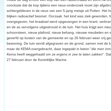
conclusie dat de kop tijdens een neus-onderzoek moet zijn afgebr
achtergebleven in de neus van een 5-jarig meisje uit Putten. Het h
blijken radioactief besmet. Oorzaak: het kind was ziek geworden, 
overgegeven, het braaksel werd opgevangen in een krant, verbran
en de as vervolgens uitgestrooid in de tuin. Het huis krijgt een nie
schoorsteen, nieuw plafond, nieuw behang, nieuwe meubelen en 
geverfd op kosten van de gemeente en op 26 februari weer vrij g
bewoning. De tuin wordt afgegraven en de grond, samen met de k
maar de KEMA overgebracht, daar ingepakt in beton “
die men inmi
Kema heeft weggehaald om ze ergens in zee te laten zakken
“. Da
27 februari door de Koninklijke Marine.