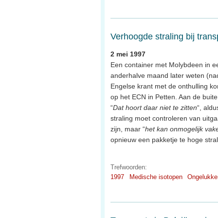
Verhoogde straling bij tran
2 mei 1997
Een container met Molybdeen in ee
anderhalve maand later weten (nad
Engelse krant met de onthulling k
op het ECN in Petten. Aan de buit
“
Dat hoort daar niet te zitten
“, aldu
straling moet controleren van uitgaa
zijn, maar “
het kan onmogelijk vak
opnieuw een pakketje te hoge stral
Trefwoorden:
1997
Medische isotopen
Ongelukke