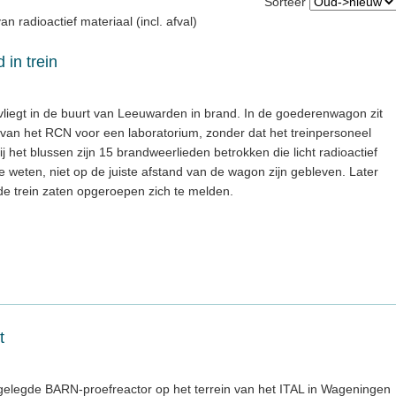
Sorteer
n radioactief materiaal (incl. afval)
 in trein
vliegt in de buurt van Leeuwarden in brand. In de goederenwagon zit
 van het RCN voor een laboratorium, zonder dat het treinpersoneel
j het blussen zijn 15 brandweerlieden betrokken die licht radioactief
e weten, niet op de juiste afstand van de wagon zijn gebleven. Later
de trein zaten opgeroepen zich te melden.
t
lgelegde BARN-proefreactor op het terrein van het ITAL in Wageningen