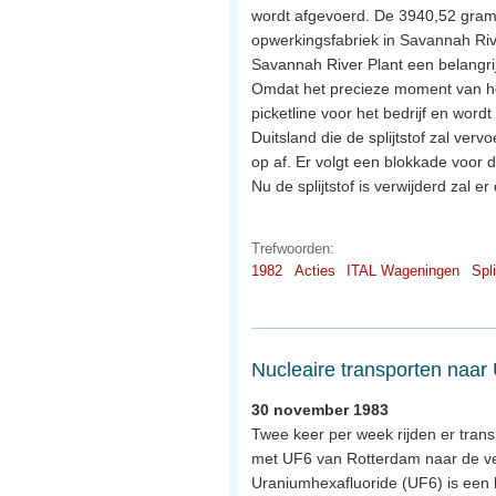
wordt afgevoerd. De 3940,52 gram
opwerkingsfabriek in Savannah Rive
Savannah River Plant een belangri
Omdat het precieze moment van het
picketline voor het bedrijf en wor
Duitsland die de splijtstof zal ve
op af. Er volgt een blokkade voor d
Nu de splijtstof is verwijderd za
Trefwoorden:
1982
Acties
ITAL Wageningen
Spli
Nucleaire transporten naar
30 november 1983
Twee keer per week rijden er tran
met UF6 van Rotterdam naar de verr
Uraniumhexafluoride (UF6) is een l