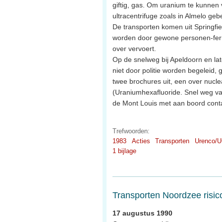
giftig, gas. Om uranium te kunnen 
ultracentrifuge zoals in Almelo geb
De transporten komen uit Springfie
worden door gewone personen-ferr
over vervoert.
Op de snelweg bij Apeldoorn en lat
niet door politie worden begeleid, 
twee brochures uit, een over nucle
(Uraniumhexafluoride. Snel weg van
de Mont Louis met aan boord cont
Trefwoorden:
1983
Acties
Transporten
Urenco/U
1 bijlage
Transporten Noordzee risic
17 augustus 1990