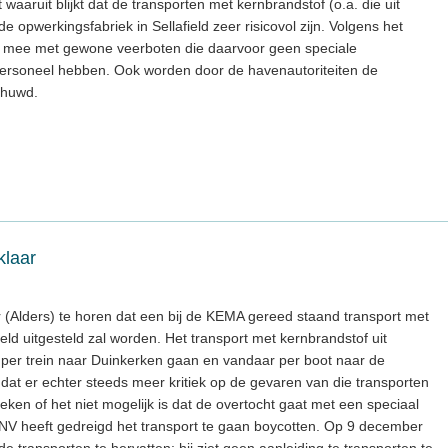
aaruit blijkt dat de transporten met kernbrandstof (o.a. die uit
opwerkingsfabriek in Sellafield zeer risicovol zijn. Volgens het
s mee met gewone veerboten die daarvoor geen speciale
personeel hebben. Ook worden door de havenautoriteiten de
chuwd.
klaar
r (Alders) te horen dat een bij de KEMA gereed staand transport met
eld uitgesteld zal worden. Het transport met kernbrandstof uit
 per trein naar Duinkerken gaan en vandaar per boot naar de
mdat er echter steeds meer kritiek op de gevaren van die transporten
eken of het niet mogelijk is dat de overtocht gaat met een speciaal
 FNV heeft gedreigd het transport te gaan boycotten. Op 9 december