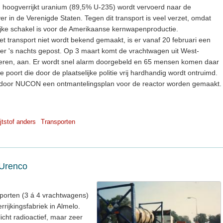
 hoogverrijkt uranium (89,5% U-235) wordt vervoerd naar de
r in de Verenigde Staten. Tegen dit transport is veel verzet, omdat
jke schakel is voor de Amerikaanse kernwapenproductie.
 transport niet wordt bekend gemaakt, is er vanaf 20 februari een
dt er 's nachts gepost. Op 3 maart komt de vrachtwagen uit West-
rvoeren, aan. Er wordt snel alarm doorgebeld en 65 mensen komen daar
e poort die door de plaatselijke politie vrij hardhandig wordt ontruimd.
l er door NUCON een ontmantelingsplan voor de reactor worden gemaakt.
jtstof anders
Transporten
 Urenco
sporten (3 á 4 vrachtwagens)
ijkingsfabriek in Almelo.
icht radioactief, maar zeer