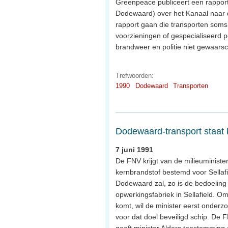
Greenpeace publiceert een rapport w
Dodewaard) over het Kanaal naar de 
rapport gaan die transporten som
voorzieningen of gespecialiseerd 
brandweer en politie niet gewaars
Trefwoorden:
1990
Dodewaard
Transporten
Dodewaard-transport staat 
7 juni 1991
De FNV krijgt van de milieuministe
kernbrandstof bestemd voor Sellafi
Dodewaard zal, zo is de bedoeling
opwerkingsfabriek in Sellafield. O
komt, wil de minister eerst onderzo
voor dat doel beveiligd schip. De