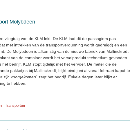
sport Molybdeen
n vliegtuig van de KLM lekt. De KLM laat dit de passagiers pas
at met intrekken van de transportvergunning wordt gedreigd) en een
omt. De Molybdeen is afkomstig van de nieuwe fabriek van Mallinckrodt
enkant van de container wordt het vervalprodukt technetium gevonden.
s het bedrijf. KLM stopt tijdelijk met het vervoer. De meter die de
nde pakketjes bij Mallinckrodt, blijkt eind juni al vanaf februari kapot te
er zijn voorgekomen
“ zegt het bedrijf. Enkele dagen later blijkt er
ing te hebben.
n
Transporten