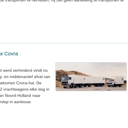
e transporten te hervatten; hij ziet geen aanleiding te transporten te
uw Covra
t werd verhinderd vindt nu
g- en middenactief afval van
 gekomen Covra-hal. De
2 vrachtwagens elke dag in
van Noord-Holland naar
 volop in aanbouw.