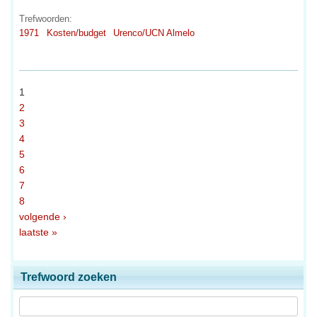
Trefwoorden:
1971
Kosten/budget
Urenco/UCN Almelo
1
2
3
4
5
6
7
8
volgende ›
laatste »
Trefwoord zoeken