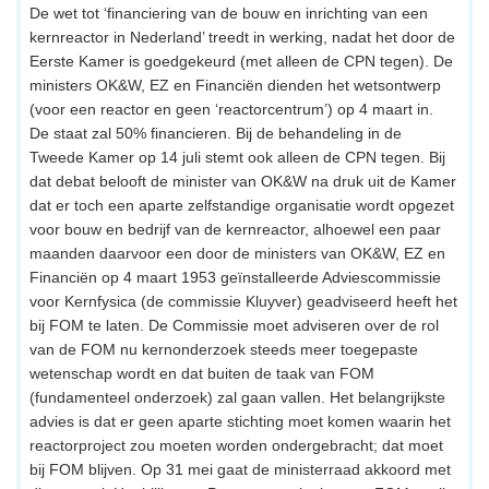
De wet tot ‘financiering van de bouw en inrichting van een
kernreactor in Nederland’ treedt in werking, nadat het door de
Eerste Kamer is goedgekeurd (met alleen de CPN tegen). De
ministers OK&W, EZ en Financiën dienden het wetsontwerp
(voor een reactor en geen ‘reactorcentrum’) op 4 maart in.
De staat zal 50% financieren. Bij de behandeling in de
Tweede Kamer op 14 juli stemt ook alleen de CPN tegen. Bij
dat debat belooft de minister van OK&W na druk uit de Kamer
dat er toch een aparte zelfstandige organisatie wordt opgezet
voor bouw en bedrijf van de kernreactor, alhoewel een paar
maanden daarvoor een door de ministers van OK&W, EZ en
Financiën op 4 maart 1953 geïnstalleerde Adviescommissie
voor Kernfysica (de commissie Kluyver) geadviseerd heeft het
bij FOM te laten. De Commissie moet adviseren over de rol
van de FOM nu kernonderzoek steeds meer toegepaste
wetenschap wordt en dat buiten de taak van FOM
(fundamenteel onderzoek) zal gaan vallen. Het belangrijkste
advies is dat er geen aparte stichting moet komen waarin het
reactorproject zou moeten worden ondergebracht; dat moet
bij FOM blijven. Op 31 mei gaat de ministerraad akkoord met