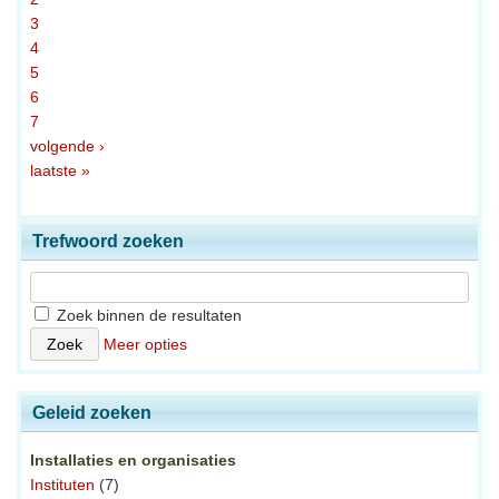
3
4
5
6
7
volgende ›
laatste »
Trefwoord zoeken
Zoek binnen de resultaten
Meer opties
Geleid zoeken
Installaties en organisaties
Instituten
(7)