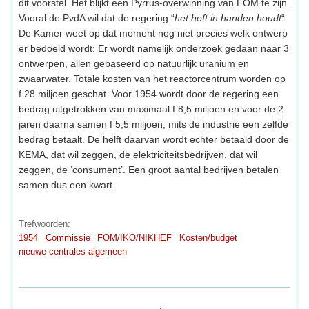
dit voorstel. Het blijkt een Pyrrus-overwinning van FOM te zijn.
Vooral de PvdA wil dat de regering “
het heft in handen houdt
“.
De Kamer weet op dat moment nog niet precies welk ontwerp
er bedoeld wordt: Er wordt namelijk onderzoek gedaan naar 3
ontwerpen, allen gebaseerd op natuurlijk uranium en
zwaarwater. Totale kosten van het reactorcentrum worden op
f 28 miljoen geschat. Voor 1954 wordt door de regering een
bedrag uitgetrokken van maximaal f 8,5 miljoen en voor de 2
jaren daarna samen f 5,5 miljoen, mits de industrie een zelfde
bedrag betaalt. De helft daarvan wordt echter betaald door de
KEMA, dat wil zeggen, de elektriciteitsbedrijven, dat wil
zeggen, de ‘consument’. Een groot aantal bedrijven betalen
samen dus een kwart.
Trefwoorden:
1954
Commissie
FOM/IKO/NIKHEF
Kosten/budget
nieuwe centrales algemeen