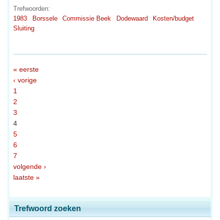
Trefwoorden:
1983
Borssele
Commissie Beek
Dodewaard
Kosten/budget
Sluiting
« eerste
‹ vorige
1
2
3
4
5
6
7
volgende ›
laatste »
Trefwoord zoeken