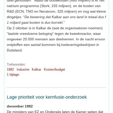
tafel gehouden
.“ Naast de bouwkosten (480 miljoen) is er het
natrium-programma (Stork, 155 miljoen), en de kosten van
R&D (ECN, TNO en Neratoom, 325 miljoen) en nog wat kleine
dingetjes. “
De bewering dat Kalkar aan ons land in totaal dus f
1 miljard gaat kosten is dus korrekt
.“
Op 2 oktober is in Kalkar de (wat de organisatoren noemen)
“
laatste vreedzame betoging
“ tegen de kweekreactor, waar
ongeveer 20.000 mensen aan deelnemen. In de nacht ervoor
ontploffen een aantal bommen bij toeleveringsbedrijven in
Duitsland.
Trefwoorden:
1982
Industrie
Kalkar
Kosten/budget
1 bijlage
Lage prioriteit voor kernfusie-onderzoek
december 1982
De ministers van EZ en Onderwijs laten de Kamer weten dat