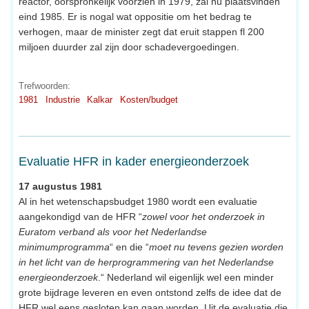
reactor, oorspronkelijk voorzien in 1979, zal nu plaatsvinden
eind 1985. Er is nogal wat oppositie om het bedrag te
verhogen, maar de minister zegt dat eruit stappen fl 200
miljoen duurder zal zijn door schadevergoedingen.
Trefwoorden:
1981
Industrie
Kalkar
Kosten/budget
Evaluatie HFR in kader energieonderzoek
17 augustus 1981
Al in het wetenschapsbudget 1980 wordt een evaluatie
aangekondigd van de HFR “
zowel voor het onderzoek in
Euratom verband als voor het Nederlandse
minimumprogramma
“ en die “
moet nu tevens gezien worden
in het licht van de herprogrammering van het Nederlandse
energieonderzoek
.“ Nederland wil eigenlijk wel een minder
grote bijdrage leveren en even ontstond zelfs de idee dat de
HFR wel eens gesloten kan gaan worden. Uit de evaluatie die