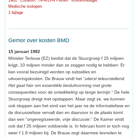
1981
Euratom
HFR/LFR Petten
Kosten/budget
Medische isotopen
1 bijlage
Gemor over kosten BMD
15 januari 1982
Minister Terlouw (EZ) beslist dat de Stuurgroep f 25 miljoen
krijgt, 10 miljoen minder dan ze zeggen nodig te hebben. Er
kan vooral bezuinigd worden op subsidies en
uitvoeringskosten. De Brauw vindt het “
uiterst teleurstellend.
Het gaat hier om essentiële besluitvorming met grote
consequenties voor de ontwikkeling op lange termijn
.“ De hele
Stuurgroep dreigt met opstappen. Maar zegt ze, we kunnen
ook stoppen aan het eind van het jaar na de informatiefase en
de discussiefase vervalt dan en daarvoor in de plaats komt
dan een “
ongeregisseerde, vrije discussie
.“ De Kamer vindt
ook dat f 25 miljoen voldoende is. In februari komt er toch nog
weer f 1.8 miljoen bij. De Brauw zegt daarmee tevreden te