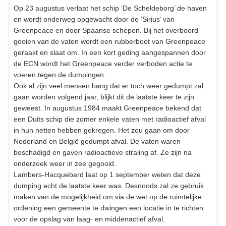
Op 23 augustus verlaat het schip ‘De Scheldeborg’ de haven
en wordt onderweg opgewacht door de ‘Sirius’ van
Greenpeace en door Spaanse schepen. Bij het overboord
gooien van de vaten wordt een rubberboot van Greenpeace
geraakt en slaat om. In een kort geding aangespannen door
de ECN wordt het Greenpeace verder verboden actie te
voeren tegen de dumpingen.
Ook al zijn veel mensen bang dat er toch weer gedumpt zal
gaan worden volgend jaar, blijkt dit de laatste keer te zijn
geweest. In augustus 1984 maakt Greenpeace bekend dat
een Duits schip die zomer enkele vaten met radioactief afval
in hun netten hebben gekregen. Het zou gaan om door
Nederland en België gedumpt afval. De vaten waren
beschadigd en gaven radioactieve straling af. Ze zijn na
onderzoek weer in zee gegooid.
Lambers-Hacquebard laat op 1 september weten dat deze
dumping echt de laatste keer was. Desnoods zal ze gebruik
maken van de mogelijkheid om via de wet op de ruimtelijke
ordening een gemeente te dwingen een locatie in te richten
voor de opslag van laag- en middenactief afval.