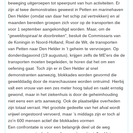
beweging uitgeroepen tot speerpunt van hun activiteiten. Er
zijn al twee demonstraties geweest in Petten en marinehaven
Den Helder (omdat van daar het schip zal vertrekken) en al
maanden bereiden groepen zich voor op de transporten die
voor 1 september aangekondigd worden. Maar, om de
“
geweldsspiraal te doorbreken
", besluit de Commissaris van
de Koningin in Noord-Holland, Roel de Wit, de transporten
van Petten naar Den Helder in ’t geheim te vervroegen. Op
donderdagavond (19 augustus), krijgen zelfs de ME'ers die de
transporten moeten begeleiden, te horen dat het om een
oefening gaat. Toch zijn er in Den Helder al snel
demonstranten aanwezig, blokkades worden gevormd die
gewelddadig door de marechaussee worden ontruimd. Hierbij
valt een vrouw van een zes meter hoog talud en raakt ernstig
gewond, maar in het ziekenhuis is door de geheimhouding
niet eens een arts aanwezig. Ook de plaatselijke overheden
zijn totaal verrast. Het grootste gedeelte van het afval wordt
vrijwel ongestoord vervoerd, maar ’s middags zijn er toch al
zo'n 600 mensen actief die blokkades vormen
Een confrontatie is voor een belangrijk deel uit de weg