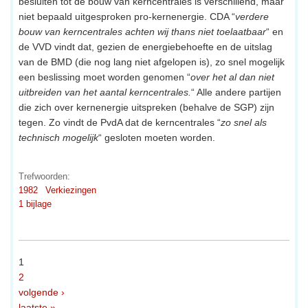
besluiten tot de bouw van kerncentrales is verschillend, maar
niet bepaald uitgesproken pro-kernenergie. CDA “
verdere
bouw van kerncentrales achten wij thans niet toelaatbaar
“ en
de VVD vindt dat, gezien de energiebehoefte en de uitslag
van de BMD (die nog lang niet afgelopen is), zo snel mogelijk
een beslissing moet worden genomen “
over het al dan niet
uitbreiden van het aantal kerncentrales.
“ Alle andere partijen
die zich over kernenergie uitspreken (behalve de SGP) zijn
tegen. Zo vindt de PvdA dat de kerncentrales “
zo snel als
technisch mogelijk
“ gesloten moeten worden.
Trefwoorden:
1982
Verkiezingen
1 bijlage
1
2
volgende ›
laatste »