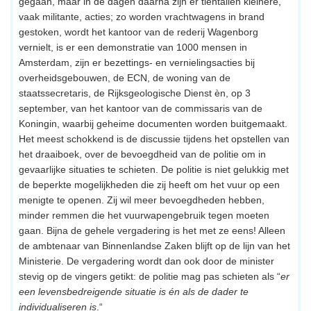
gegaan, maar in de dagen daarna zijn er tientallen kleinere,
vaak militante, acties; zo worden vrachtwagens in brand
gestoken, wordt het kantoor van de rederij Wagenborg
vernielt, is er een demonstratie van 1000 mensen in
Amsterdam, zijn er bezettings- en vernielingsacties bij
overheidsgebouwen, de ECN, de woning van de
staatssecretaris, de Rijksgeologische Dienst èn, op 3
september, van het kantoor van de commissaris van de
Koningin, waarbij geheime documenten worden buitgemaakt.
Het meest schokkend is de discussie tijdens het opstellen van
het draaiboek, over de bevoegdheid van de politie om in
gevaarlijke situaties te schieten. De politie is niet gelukkig met
de beperkte mogelijkheden die zij heeft om het vuur op een
menigte te openen. Zij wil meer bevoegdheden hebben,
minder remmen die het vuurwapengebruik tegen moeten
gaan. Bijna de gehele vergadering is het met ze eens! Alleen
de ambtenaar van Binnenlandse Zaken blijft op de lijn van het
Ministerie. De vergadering wordt dan ook door de minister
stevig op de vingers getikt: de politie mag pas schieten als “
er
een levensbedreigende situatie is én als de dader te
individualiseren is
.“