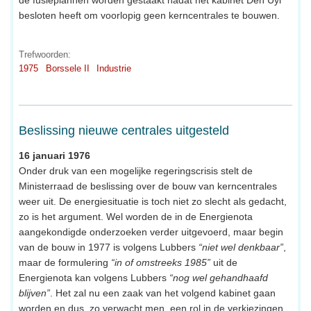
de fusieplannen worden gestaakt nadat het kabinet Den Uyl
besloten heeft om voorlopig geen kerncentrales te bouwen.
Trefwoorden:
1975
Borssele II
Industrie
Beslissing nieuwe centrales uitgesteld
16 januari 1976
Onder druk van een mogelijke regeringscrisis stelt de
Ministerraad de beslissing over de bouw van kerncentrales
weer uit. De energiesituatie is toch niet zo slecht als gedacht,
zo is het argument. Wel worden de in de Energienota
aangekondigde onderzoeken verder uitgevoerd, maar begin
van de bouw in 1977 is volgens Lubbers
“niet wel denkbaar”
,
maar de formulering
“in of omstreeks 1985”
uit de
Energienota kan volgens Lubbers
“nog wel gehandhaafd
blijven”
. Het zal nu een zaak van het volgend kabinet gaan
worden en dus, zo verwacht men, een rol in de verkiezingen