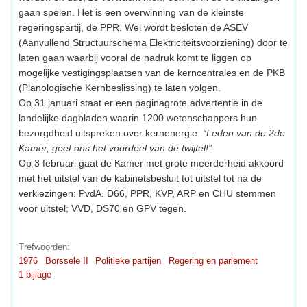
gaan spelen. Het is een overwinning van de kleinste
regeringspartij, de PPR. Wel wordt besloten de ASEV
(Aanvullend Structuurschema Elektriciteitsvoorziening) door te
laten gaan waarbij vooral de nadruk komt te liggen op
mogelijke vestigingsplaatsen van de kerncentrales en de PKB
(Planologische Kernbeslissing) te laten volgen.
Op 31 januari staat er een paginagrote advertentie in de
landelijke dagbladen waarin 1200 wetenschappers hun
bezorgdheid uitspreken over kernenergie.
“Leden van de 2de
Kamer, geef ons het voordeel van de twijfel!”
.
Op 3 februari gaat de Kamer met grote meerderheid akkoord
met het uitstel van de kabinetsbesluit tot uitstel tot na de
verkiezingen: PvdA. D66, PPR, KVP, ARP en CHU stemmen
voor uitstel; VVD, DS70 en GPV tegen.
Trefwoorden:
1976
Borssele II
Politieke partijen
Regering en parlement
1 bijlage