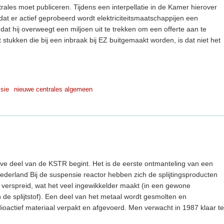
rales moet publiceren. Tijdens een interpellatie in de Kamer hierover
dat er actief geprobeerd wordt elektriciteitsmaatschappijen een
dat hij overweegt een miljoen uit te trekken om een offerte aan te
it stukken die bij een inbraak bij EZ buitgemaakt worden, is dat niet het
sie
nieuwe centrales algemeen
eve deel van de KSTR begint. Het is de eerste ontmanteling van een
ederland Bij de suspensie reactor hebben zich de splijtingsproducten
m verspreid, wat het veel ingewikkelder maakt (in een gewone
n de splijtstof). Een deel van het metaal wordt gesmolten en
dioactief materiaal verpakt en afgevoerd. Men verwacht in 1987 klaar te