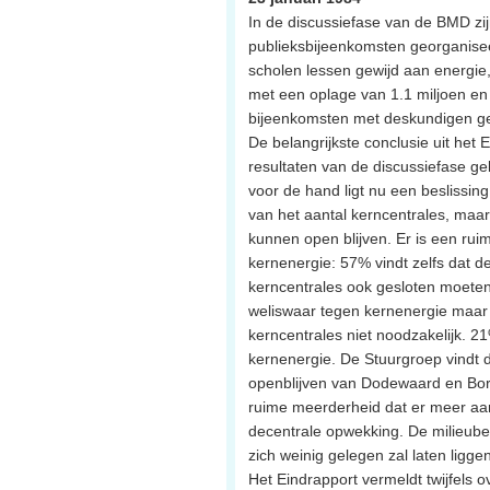
In de discussiefase van de BMD zi
publieksbijeenkomsten georganis
scholen lessen gewijd aan energie, 
met een oplage van 1.1 miljoen en z
bijeenkomsten met deskundigen g
De belangrijkste conclusie uit het 
resultaten van de discussiefase geb
voor de hand ligt nu een beslissin
van het aantal kerncentrales, maa
kunnen open blijven. Er is een ru
kernenergie: 57% vindt zelfs dat 
kerncentrales ook gesloten moete
weliswaar tegen kernenergie maar v
kerncentrales niet noodzakelijk. 21
kernenergie. De Stuurgroep vindt
openblijven van Dodewaard en Bors
ruime meerderheid dat er meer aa
decentrale opwekking. De milieubew
zich weinig gelegen zal laten ligg
Het Eindrapport vermeldt twijfels o