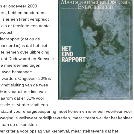
jn er ongeveer 2000
eerd, hebben honderden
is er een krant verspreidt
ijn er tenslotte een aantal
eweest.
Eindrapport (dat op de
aseerd is) is dat het niet
g te nemen over uitbreiding
r dat Dodewaard en Borssele
ime meerderheid tegen
de twee bestaande
n worden. Ongeveer 30% is
indt sluiting van de twee
% is voor uitbreiding van
 daarom dat er 51% voor
sele is. Verder vindt een
ndacht voor energiebesparing moet komen en is er een voorkeur voor
eging is weliswaar redelijk tevreden, maar vreest wel dat het kabinet
en aan de uitkomsten.
ver criteria voor opslag van kernafval, maar stelt tevens dat het