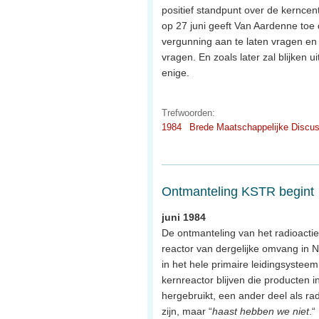
positief standpunt over de kerncent
op 27 juni geeft Van Aardenne toe 
vergunning aan te laten vragen en 
vragen. En zoals later zal blijken u
enige.
Trefwoorden:
1984
Brede Maatschappelijke Discus
Ontmanteling KSTR begint
juni 1984
De ontmanteling van het radioacti
reactor van dergelijke omvang in N
in het hele primaire leidingsystee
kernreactor blijven die producten i
hergebruikt, een ander deel als ra
zijn, maar “
haast hebben we niet
.“