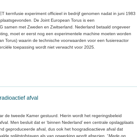
T kernfusie experiment officieel in bedrijf genomen nadat in juni 1983
 plaatsgevonden. De Joint European Torus is een
 samen met Zweden en Zwitserland. Nederland betaald ongeveer
chting, moet er eerst nog een experimentele machine moeten worden
n Torus) waarin de technische voorwaarden voor een fusiereactor
ciële toepassing wordt niet verwacht voor 2025.
radioactief afval
r de tweede Kamer gestuurd. Hierin wordt het regeringsbeleid
afval. Men besluit dat er ‘binnen Nederland’ een centrale opslagplaats
nd geproduceerde afval, dus ook het hoogradioactieve afval dat
alde splijtstofstaven als van opwerking wordt afgezien. “
Mede op