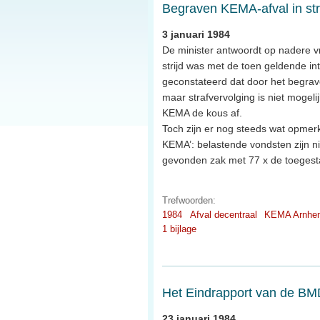
Begraven KEMA-afval in str
3 januari 1984
De minister antwoordt op nadere v
strijd was met de toen geldende i
geconstateerd dat door het begra
maar strafvervolging is niet mogeli
KEMA de kous af.
Toch zijn er nog steeds wat opmerke
KEMA’: belastende vondsten zijn ni
gevonden zak met 77 x de toegestan
Trefwoorden:
1984
Afval decentraal
KEMA Arnhe
1 bijlage
Het Eindrapport van de BMD
23 januari 1984