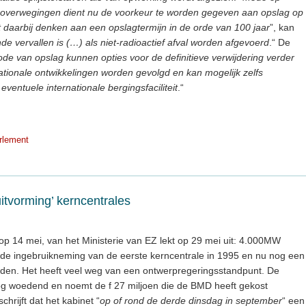
 overwegingen dient nu de voorkeur te worden gegeven aan opslag op
daarbij denken aan een opslagtermijn in de orde van 100 jaar
”, kan
de vervallen is (…) als niet-radioactief afval worden afgevoerd
.“ De
de van opslag kunnen opties voor de definitieve verwijdering verder
tionale ontwikkelingen worden gevolgd en kan mogelijk zelfs
eventuele internationale bergingsfaciliteit
.“
rlement
uitvorming’ kerncentrales
d op 14 mei, van het Ministerie van EZ lekt op 29 mei uit: 4.000MW
de ingebruikneming van de eerste kerncentrale in 1995 en nu nog een
onden. Het heeft veel weg van een ontwerpregeringsstandpunt. De
og woedend en noemt de f 27 miljoen die de BMD heeft gekost
chrijft dat het kabinet “
op of rond de derde dinsdag in september
“ een