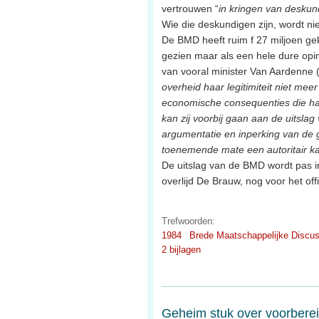
vertrouwen “
in kringen van deskun
Wie die deskundigen zijn, wordt ni
De BMD heeft ruim f 27 miljoen ge
gezien maar als een hele dure opin
van vooral minister Van Aardenne (
overheid haar legitimiteit niet me
economische consequenties die ha
kan zij voorbij gaan aan de uitsl
argumentatie en inperking van de 
toenemende mate een autoritair ka
De uitslag van de BMD wordt pas in
overlijd De Brauw, nog voor het of
Trefwoorden:
1984
Brede Maatschappelijke Discus
2 bijlagen
Geheim stuk over voorberei