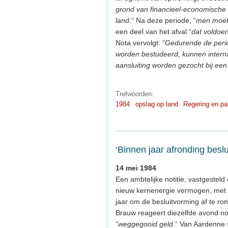
grond van financieel-economische
land
.“ Na deze periode, “
men moet 
een deel van het afval “
dat voldoen
Nota vervolgt: “
Gedurende de perio
worden bestudeerd, kunnen interna
aansluiting worden gezocht bij een 
Trefwoorden:
1984
opslag op land
Regering en pa
‘Binnen jaar afronding besl
14 mei 1984
Een ambtelijke notitie, vastgestel
nieuw kernenergie vermogen, met 
jaar om de besluitvorming af te r
Brauw reageert diezelfde avond n
“
weggegooid geld
.“ Van Aardenne s