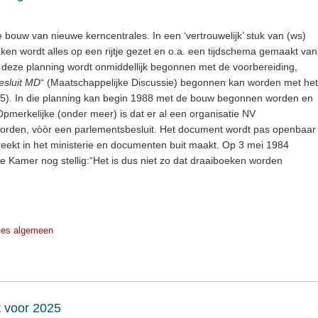
e bouw van nieuwe kerncentrales. In een ‘vertrouwelijk’ stuk van (ws)
en wordt alles op een rijtje gezet en o.a. een tijdschema gemaakt van
deze planning wordt onmiddellijk begonnen met de voorbereiding,
esluit MD
“ (Maatschappelijke Discussie) begonnen kan worden met het
85). In die planning kan begin 1988 met de bouw begonnen worden en
. Opmerkelijke (onder meer) is dat er al een organisatie NV
worden, vòòr een parlementsbesluit. Het document wordt pas openbaar
breekt in het ministerie en documenten buit maakt. Op 3 mei 1984
e Kamer nog stellig:“Het is dus niet zo dat draaiboeken worden
les algemeen
et voor 2025