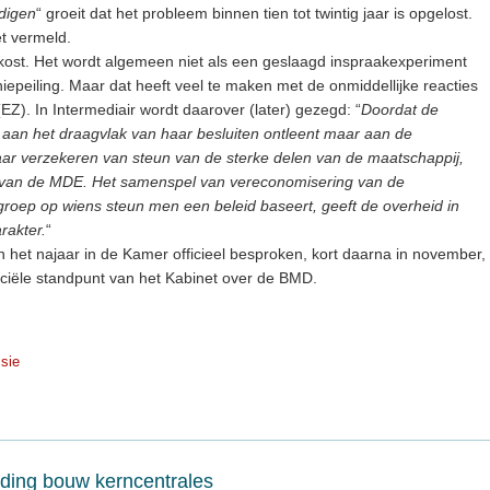
digen
“ groeit dat het probleem binnen tien tot twintig jaar is opgelost.
et vermeld.
kost. Het wordt algemeen niet als een geslaagd inspraakexperiment
iepeiling. Maar dat heeft veel te maken met de onmiddellijke reacties
EZ). In Intermediair wordt daarover (later) gezegd: “
Doordat de
er aan het draagvlak van haar besluiten ontleent maar aan de
ar verzekeren van steun van de sterke delen van de maatschappij,
ag van de MDE. Het samenspel van vereconomisering van de
groep op wiens steun men een beleid baseert, geeft de overheid in
rakter.
“
 het najaar in de Kamer officieel besproken, kort daarna in november,
ficiële standpunt van het Kabinet over de BMD.
sie
ding bouw kerncentrales