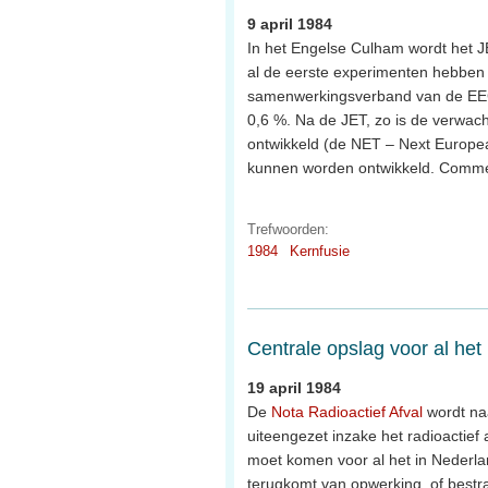
9 april 1984
In het Engelse Culham wordt het JE
al de eerste experimenten hebben
samenwerkingsverband van de EEG
0,6 %. Na de JET, zo is de verwa
ontwikkeld (de NET – Next Europea
kunnen worden ontwikkeld. Commer
Trefwoorden:
1984
Kernfusie
Centrale opslag voor al het 
19 april 1984
De
Nota Radioactief Afval
wordt naa
uiteengezet inzake het radioactief 
moet komen voor al het in Nederla
terugkomt van opwerking, of bestra