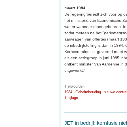
maart 1984
De regering bereidt zich voor op d
het ministerie van Economische Zak
wat er wanneer moet gebeuren. In 
zodat meteen na het “
parlementsb
aanvragen van offertes (maart 19
de inbedrijfstelling is dan in 1994
Kerncentrales i.o. gevormd moet 
als een actiegroep in juni 1985 in
ontkent minister Van Aardenne in d
uitgewerkt."
Trefwoorden:
1984
Geheimhouding
nieuwe centra
1 bijlage
JET in bedrijf; kernfusie ni