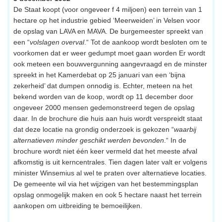
De Staat koopt (voor ongeveer f 4 miljoen) een terrein van 1
hectare op het industrie gebied ‘Meerweiden’ in Velsen voor
de opslag van LAVA en MAVA. De burgemeester spreekt van
een “
volslagen overval
.“ Tot de aankoop wordt besloten om te
voorkomen dat er weer gedumpt moet gaan worden Er wordt
ook meteen een bouwvergunning aangevraagd en de minster
spreekt in het Kamerdebat op 25 januari van een ‘bijna
zekerheid’ dat dumpen onnodig is. Echter, meteen na het
bekend worden van de koop, wordt op 11 december door
ongeveer 2000 mensen gedemonstreerd tegen de opslag
daar. In de brochure die huis aan huis wordt verspreidt staat
dat deze locatie na grondig onderzoek is gekozen “
waarbij
alternatieven minder geschikt werden bevonden
.“ In de
brochure wordt niet één keer vermeld dat het meeste afval
afkomstig is uit kerncentrales. Tien dagen later valt er volgens
minister Winsemius al wel te praten over alternatieve locaties.
De gemeente wil via het wijzigen van het bestemmingsplan
opslag onmogelijk maken en ook 5 hectare naast het terrein
aankopen om uitbreiding te bemoeilijken.