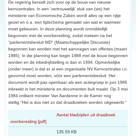
De regering bereidt zich voor op de bouw van nieuwe
kerncentrales. In een ‘vertrouwelijk’ stuk van (ws) het
ministerie van Economische Zaken wordt alles op een rijtje
gezet en o.a. een tijdschema gemaakt van wat er wanneer
moet gebeuren. In deze planning wordt onmiddellijk
begonnen met de voorbereiding, zodat meteen na het
“
parlementsbesluit MD
“ (Maatschappelijke Discussie)
begonnen kan worden met het aanvragen van offertes (maart
1985). In die planning kan begin 1988 met de bouw begonnen
worden en de inbedrijfstelling is dan in 1994. Opmerkelijke
(onder meer) is dat er al een organisatie NV Kerncentrales i.o.
gevormd moet worden, vòòr een parlementsbesluit. Het
document wordt pas openbaar als een actiegroep in juni 1985
inbreekt in het ministerie en documenten buit maakt. Op 3 mei
1984 ontkent minister Van Aardenne in de Kamer nog
stellig:“Het is dus niet zo dat draaiboeken worden uitgewerkt."
Aantal bladzijden uit draaiboek
voorbereiding [pdf]
135.59 KB