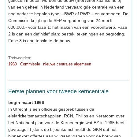
gekozen moeten worden de bouw (met Amerikaanse hulp)
van een geheel in Nederland vervaardigde centrale van een
nog nader te bepalen type – BWR of PWR – en vermogen. De
Commissie krijgt op de SEP vergadering van 24 mei fl
600.000,- voor fase 1: het maken van een voorontwerp. Fase
2 is dan een definitief plan: bestek, tekeningen en begroting.
Fase 3 is dan tenslotte de bouw.
Trefwoorden:
1960
Commissie
nieuwe centrales algemeen
Eerste plannen voor tweede kerncentrale
begin maart 1966
In Utrecht is een officieus gesprek tussen de
elektriciteitsmaatschappijen, RCN, Philips en Neratoom over
het Nationaal plan voor de Kernenergie wat EZ in 1965 heeft
gevraagd. Tijdens de bijeenkomst meldt de GKN dat het
binnenkort offertes aan wil gaan vragen voor de bouw van