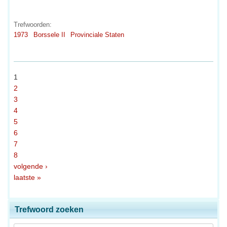
Trefwoorden:
1973
Borssele II
Provinciale Staten
1
2
3
4
5
6
7
8
volgende ›
laatste »
Trefwoord zoeken