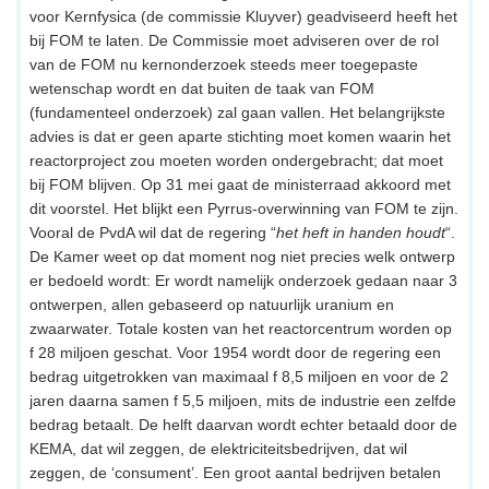
voor Kernfysica (de commissie Kluyver) geadviseerd heeft het
bij FOM te laten. De Commissie moet adviseren over de rol
van de FOM nu kernonderzoek steeds meer toegepaste
wetenschap wordt en dat buiten de taak van FOM
(fundamenteel onderzoek) zal gaan vallen. Het belangrijkste
advies is dat er geen aparte stichting moet komen waarin het
reactorproject zou moeten worden ondergebracht; dat moet
bij FOM blijven. Op 31 mei gaat de ministerraad akkoord met
dit voorstel. Het blijkt een Pyrrus-overwinning van FOM te zijn.
Vooral de PvdA wil dat de regering “
het heft in handen houdt
“.
De Kamer weet op dat moment nog niet precies welk ontwerp
er bedoeld wordt: Er wordt namelijk onderzoek gedaan naar 3
ontwerpen, allen gebaseerd op natuurlijk uranium en
zwaarwater. Totale kosten van het reactorcentrum worden op
f 28 miljoen geschat. Voor 1954 wordt door de regering een
bedrag uitgetrokken van maximaal f 8,5 miljoen en voor de 2
jaren daarna samen f 5,5 miljoen, mits de industrie een zelfde
bedrag betaalt. De helft daarvan wordt echter betaald door de
KEMA, dat wil zeggen, de elektriciteitsbedrijven, dat wil
zeggen, de ‘consument’. Een groot aantal bedrijven betalen