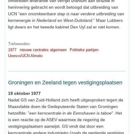
omstreden leverantie van verrijkt uranium aan Brazilië in
herinnering gebracht en wordt betoogd dat uitbreiding van
UCN “
een onomkeerbare stap is naar verdere uitbreiding van
kernenergie in Nederland en West-Duitsland.
“ Maar Lubbers
ligt dwars en het tweede kabinet Den Uyl zal er niet komen.
Trefwoorden:
1977
nieuwe centrales algemeen
Politieke partijen
Urenco/UCN Almelo
Groningen en Zeeland tegen vestigingsplaatsen
19 oktober 1977
Nadat GS van Zuid-Holland zich heeft uitgesproken tegen de
Maasvlakte doen de Gedeputeerde Staten van Groningen
hetzelfde: "
een kerncentrale in de Eemshaven is taboe
". Het
is een reactie op de ASEV waarmee de regering de
vestigingsplaatsen aanwijst. GS vindt dat door een
kerncentrale andere industrieën (zoals de geplande vestiging