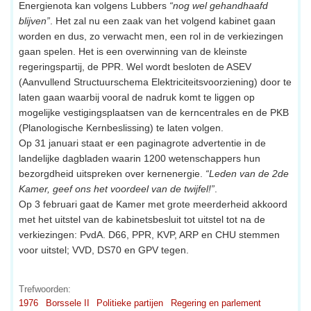
Energienota kan volgens Lubbers
“nog wel gehandhaafd
blijven”
. Het zal nu een zaak van het volgend kabinet gaan
worden en dus, zo verwacht men, een rol in de verkiezingen
gaan spelen. Het is een overwinning van de kleinste
regeringspartij, de PPR. Wel wordt besloten de ASEV
(Aanvullend Structuurschema Elektriciteitsvoorziening) door te
laten gaan waarbij vooral de nadruk komt te liggen op
mogelijke vestigingsplaatsen van de kerncentrales en de PKB
(Planologische Kernbeslissing) te laten volgen.
Op 31 januari staat er een paginagrote advertentie in de
landelijke dagbladen waarin 1200 wetenschappers hun
bezorgdheid uitspreken over kernenergie.
“Leden van de 2de
Kamer, geef ons het voordeel van de twijfel!”
.
Op 3 februari gaat de Kamer met grote meerderheid akkoord
met het uitstel van de kabinetsbesluit tot uitstel tot na de
verkiezingen: PvdA. D66, PPR, KVP, ARP en CHU stemmen
voor uitstel; VVD, DS70 en GPV tegen.
Trefwoorden:
1976
Borssele II
Politieke partijen
Regering en parlement