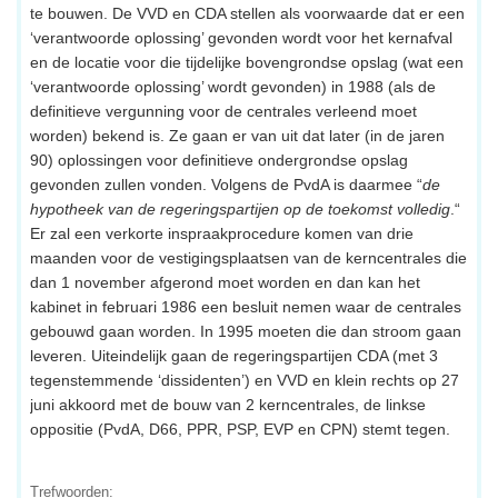
te bouwen. De VVD en CDA stellen als voorwaarde dat er een
‘verantwoorde oplossing’ gevonden wordt voor het kernafval
en de locatie voor die tijdelijke bovengrondse opslag (wat een
‘verantwoorde oplossing’ wordt gevonden) in 1988 (als de
definitieve vergunning voor de centrales verleend moet
worden) bekend is. Ze gaan er van uit dat later (in de jaren
90) oplossingen voor definitieve ondergrondse opslag
gevonden zullen vonden. Volgens de PvdA is daarmee “
de
hypotheek van de regeringspartijen op de toekomst volledig
.“
Er zal een verkorte inspraakprocedure komen van drie
maanden voor de vestigingsplaatsen van de kerncentrales die
dan 1 november afgerond moet worden en dan kan het
kabinet in februari 1986 een besluit nemen waar de centrales
gebouwd gaan worden. In 1995 moeten die dan stroom gaan
leveren. Uiteindelijk gaan de regeringspartijen CDA (met 3
tegenstemmende ‘dissidenten’) en VVD en klein rechts op 27
juni akkoord met de bouw van 2 kerncentrales, de linkse
oppositie (PvdA, D66, PPR, PSP, EVP en CPN) stemt tegen.
Trefwoorden: