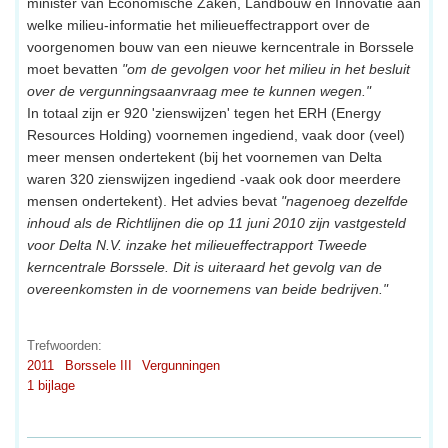
minister van Economische Zaken, Landbouw en Innovatie aan
welke milieu-informatie het milieueffectrapport over de
voorgenomen bouw van een nieuwe kerncentrale in Borssele
moet bevatten
"om de gevolgen voor het milieu in het besluit
over de vergunningsaanvraag mee te kunnen wegen."
In totaal zijn er 920 'zienswijzen' tegen het ERH (Energy
Resources Holding) voornemen ingediend, vaak door (veel)
meer mensen ondertekent (bij het voornemen van Delta
waren 320 zienswijzen ingediend -vaak ook door meerdere
mensen ondertekent). Het advies bevat
"nagenoeg dezelfde
inhoud als de Richtlijnen die op 11 juni 2010 zijn vastgesteld
voor Delta N.V. inzake het milieueffectrapport Tweede
kerncentrale Borssele. Dit is uiteraard het gevolg van de
overeenkomsten in de voornemens van beide bedrijven."
Trefwoorden:
2011
Borssele III
Vergunningen
1 bijlage