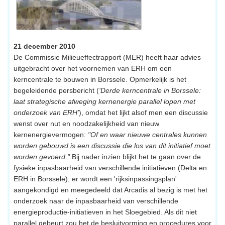
21 december 2010
De Commissie Milieueffectrapport (MER) heeft haar advies
uitgebracht over het voornemen van ERH om een
kerncentrale te bouwen in Borssele. Opmerkelijk is het
begeleidende persbericht (
'Derde kerncentrale in Borssele:
laat strategische afweging kernenergie parallel lopen met
onderzoek van ERH'
), omdat het lijkt alsof men een discussie
wenst over nut en noodzakelijkheid van nieuw
kernenergievermogen:
"Of en waar nieuwe centrales kunnen
worden gebouwd is een discussie die los van dit initiatief moet
worden gevoerd."
Bij nader inzien blijkt het te gaan over de
fysieke inpasbaarheid van verschillende initiatieven (Delta en
ERH in Borssele); er wordt een 'rijksinpassingsplan'
aangekondigd en meegedeeld dat Arcadis al bezig is met het
onderzoek naar de inpasbaarheid van verschillende
energieproductie-initiatieven in het Sloegebied. Als dit niet
parallel gebeurt zou het de besluitvorming en procedures voor