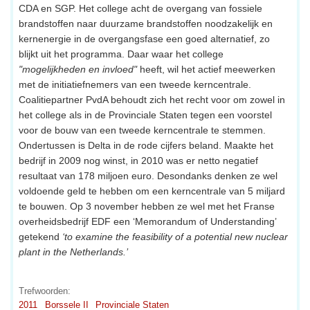
CDA en SGP. Het college acht de overgang van fossiele
brandstoffen naar duurzame brandstoffen noodzakelijk en
kernenergie in de overgangsfase een goed alternatief, zo
blijkt uit het programma. Daar waar het college
"mogelijkheden en invloed"
heeft, wil het actief meewerken
met de initiatiefnemers van een tweede kerncentrale.
Coalitiepartner PvdA behoudt zich het recht voor om zowel in
het college als in de Provinciale Staten tegen een voorstel
voor de bouw van een tweede kerncentrale te stemmen.
Ondertussen is Delta in de rode cijfers beland. Maakte het
bedrijf in 2009 nog winst, in 2010 was er netto negatief
resultaat van 178 miljoen euro. Desondanks denken ze wel
voldoende geld te hebben om een kerncentrale van 5 miljard
te bouwen. Op 3 november hebben ze wel met het Franse
overheidsbedrijf EDF een ‘Memorandum of Understanding’
getekend
‘to examine the feasibility of a potential new nuclear
plant in the Netherlands.’
Trefwoorden:
2011
Borssele II
Provinciale Staten