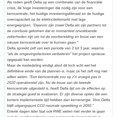
Als reden geeft Delta op een combinatie van de financiële
crisis, de hoge investeringen die nodig zijn voor een
kerncentrale, het huidige investeringsklimaat en de huidige
overcapaciteit op de elektriciteitsmarkt met lage
energieprijzen.
"Daarom zijn zowel Delta als zijn partners tot
de conclusie gekomen dat er momenteel onvoldoende
zekerheden zijn om tot de voorbereiding en bouw van een
nieuwe kerncentrale over te kunnen gaan."
Delta spreekt zelf van een periode van 2 tot 3 jaar, waarna
"als de omgevingsfactoren verbeteren"
het project opnieuw
opgepakt kan worden.
Maar de mededeling eindigt alsof dit toch echt wel het
definitieve einde van de plannen is, maar ze het zelf nog niet
willen weten:
"Een kerncentrale zou op z'n vroegst pas in
2020 operationeel zijn. Nu de bouw van de tweede
kerncentrale uitgesteld is, heeft Delta tijd om de effecten op
de strategie goed te evalueren. Er zijn diverse opties die een
kortere implementatie tijd hebben dan kernenergie. Voor Delta
blijft uitgangspunt CO2-neutrale opwekking in 2050."
Enkele dagen later laat ook RWE weten niet verder te gaan