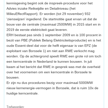
kennisgeving begint ook de inspreek-procedure voor het
Advies inzake Reikwijdte en Detailniveau (het
MilieuEffectRapport). Er worden (tot 29 november) 932
'zienswijzen' ingediend. De startnotitie gaat ervan uit dat de
bouw van de centrale (maximaal 2500MW) in 2015 start en in
2019 de eerste elektriciteit gaat leveren.
ERH bestaat pas sinds 1 september 2009 en is 100 procent in
bezit van PBE (Publiek Belang Elektriciteitsproductie) en is het
oude Essent-deel dat voor de helft eigenaar is van EPZ (de
exploitant van Borssele 1) en niet aan RWE verkocht mag
worden. Op de achtergrond speelt RWE een grote rol om toch
een kerncentrale in Nederland te kunnen bouwen. In juli
kwam al het bericht dat RWE in gesprek was met de overheid
over het voornemen om een kerncentrale in Borssele te
bouwen.
Er zijn nu dus procedures bezig voor maximaal 5000MW
nieuw kernenergie-vermogen in Borssele, dat is ruim 10x de
huidige kerncentrale.
Trefwoorden: