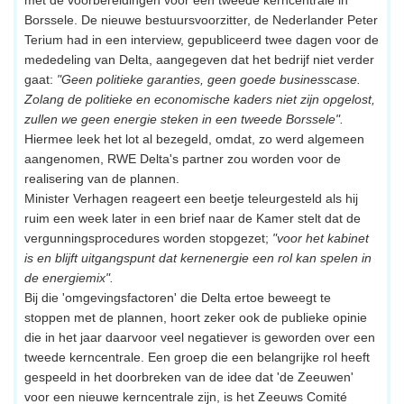
met de voorbereidingen voor een tweede kerncentrale in
Borssele. De nieuwe bestuursvoorzitter, de Nederlander Peter
Terium had in een interview, gepubliceerd twee dagen voor de
mededeling van Delta, aangegeven dat het bedrijf niet verder
gaat:
"Geen politieke garanties, geen goede businesscase.
Zolang de politieke en economische kaders niet zijn opgelost,
zullen we geen energie steken in een tweede Borssele".
Hiermee leek het lot al bezegeld, omdat, zo werd algemeen
aangenomen, RWE Delta's partner zou worden voor de
realisering van de plannen.
Minister Verhagen reageert een beetje teleurgesteld als hij
ruim een week later in een brief naar de Kamer stelt dat de
vergunningsprocedures worden stopgezet;
"voor het kabinet
is en blijft uitgangspunt dat kernenergie een rol kan spelen in
de energiemix".
Bij die 'omgevingsfactoren' die Delta ertoe beweegt te
stoppen met de plannen, hoort zeker ook de publieke opinie
die in het jaar daarvoor veel negatiever is geworden over een
tweede kerncentrale. Een groep die een belangrijke rol heeft
gespeeld in het doorbreken van de idee dat 'de Zeeuwen'
voor een nieuwe kerncentrale zijn, is het Zeeuws Comité