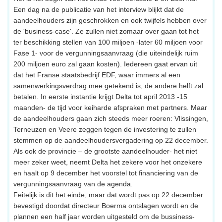
Een dag na de publicatie van het interview blijkt dat de
aandeelhouders zijn geschrokken en ook twijfels hebben over
de 'business-case'. Ze zullen niet zomaar over gaan tot het
ter beschikking stellen van 100 miljoen -later 60 miljoen voor
Fase 1- voor de vergunningsaanvraag (die uiteindelijk ruim
200 miljoen euro zal gaan kosten). Iedereen gaat ervan uit
dat het Franse staatsbedrijf EDF, waar immers al een
samenwerkingsverdrag mee getekend is, de andere helft zal
betalen. In eerste instantie krijgt Delta tot april 2013 -15
maanden- de tijd voor keiharde afspraken met partners. Maar
de aandeelhouders gaan zich steeds meer roeren: Vlissingen,
Terneuzen en Veere zeggen tegen de investering te zullen
stemmen op de aandeelhoudersvergadering op 22 december.
Als ook de provincie – de grootste aandeelhouder- het niet
meer zeker weet, neemt Delta het zekere voor het onzekere
en haalt op 9 december het voorstel tot financiering van de
vergunningsaanvraag van de agenda.
Feitelijk is dit het einde, maar dat wordt pas op 22 december
bevestigd doordat directeur Boerma ontslagen wordt en de
plannen een half jaar worden uitgesteld om de bussiness-