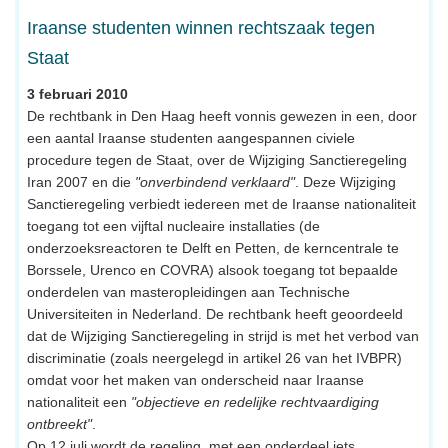
Iraanse studenten winnen rechtszaak tegen
Staat
3 februari 2010
De rechtbank in Den Haag heeft vonnis gewezen in een, door
een aantal Iraanse studenten aangespannen civiele
procedure tegen de Staat, over de Wijziging Sanctieregeling
Iran 2007 en die
"onverbindend verklaard"
. Deze Wijziging
Sanctieregeling verbiedt iedereen met de Iraanse nationaliteit
toegang tot een vijftal nucleaire installaties (de
onderzoeksreactoren te Delft en Petten, de kerncentrale te
Borssele, Urenco en COVRA) alsook toegang tot bepaalde
onderdelen van masteropleidingen aan Technische
Universiteiten in Nederland. De rechtbank heeft geoordeeld
dat de Wijziging Sanctieregeling in strijd is met het verbod van
discriminatie (zoals neergelegd in artikel 26 van het IVBPR)
omdat voor het maken van onderscheid naar Iraanse
nationaliteit een
"objectieve en redelijke rechtvaardiging
ontbreekt"
.
Op 12 juli wordt de regeling, met een onderdeel iets