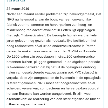
verwerken
24 maart 2010
Nadat een maand eerder problemen zijn bekendgemaakt, ziet
NRG nu helemaal af van de bouw van een omvangrijke
fabriek voor het sorteren en herverpakken van hoog- en
middenhoog radioactief afval dat in Petten ligt opgeslagen
(het zgh.
'historisch afval'
. De beoogde fabriek werd enkele
jaren geleden nog gezien als noodzakelijke faciliteit om het
hoog radioactieve afval uit de onderzoeksreactor in Petten
gereed te maken voor vervoer naar de COVRA in Borssele.
De 1500 vaten zijn opgeslagen in circa 200 ondergrondse
betonnen buizen, pluggen genoemd. In de afgelopen periode
is tweemaal gebleken dat bij het uit de opslagbuis omhoog
halen van geselecteerde vaatjes waarin ook PVC (plastic) is
verpakt, deze zijn aangetast en de inventaris in de opslagbuis
is terecht gekomen. NRG moet het hoogradioactieve afval
scheiden, verwerken, compacteren en herverpakken voordat
het aan Borssele kan worden aangeleverd. Er zijn twee
alternatieven: de realisering van een sterk afgeslankte unit of
uitbesteding van het werk.