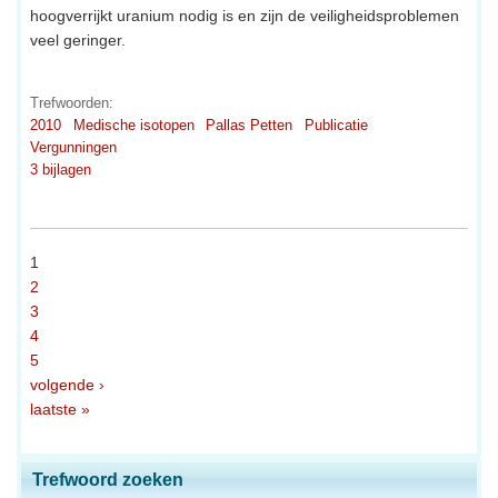
hoogverrijkt uranium nodig is en zijn de veiligheidsproblemen
veel geringer.
Trefwoorden:
2010
Medische isotopen
Pallas Petten
Publicatie
Vergunningen
3 bijlagen
1
2
3
4
5
volgende ›
laatste »
Trefwoord zoeken