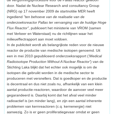
de vergunningsprocedure voor de Pallas reactor gewoon
door. Nadat de Nuclear Research and consultancy Group
(NRG) op 17 november 2009 de startnotitie MER heeft
ingediend
"ten behoeve van de realisatie van de
onderzoeksreactor Pallas ter vervanging van de huidige Hoge
Flux Reactor"
, publiceert het ministerie van VROM (samen
met Verkeer en Waterstaat) nu de richtlijnen waar het
milieueffectrapport aan moet voldoen.
In de publiciteit wordt als belangrijkste reden voor de nieuwe
reactor de productie van medische isotopen genoemd. Uit
een in mei 2010 gepubliceerd onderzoeksrapport (
'Medical
Radioisotope Production Without A Nuclear Reactor'
) van de
Stichting Laka blijkt dat het echter ook mogelijk is om de
isotopen die gebruikt worden in de medische sector te
produceren met versnellers. Dat is goedkoper en de productie
is decentraal en dus niet zoals nu, afhankelijk van een klein
aantal productie-reactoren, waardoor de aanvoer veel meer
gegarandeerd is. Daarbij komt dat het afval veel minder
radioactief is (en minder lang), en zijn een aantal inherente
problemen van kernreactoren (c.q. kernenergie) niet
aanwezig. Zo is er geen proliferatiegevaar omdat er geen