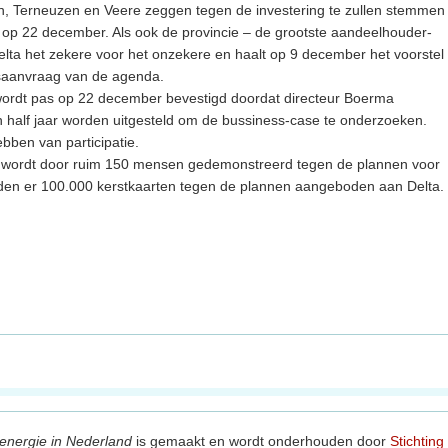
en, Terneuzen en Veere zeggen tegen de investering te zullen stemmen
op 22 december. Als ook de provincie – de grootste aandeelhouder-
elta het zekere voor het onzekere en haalt op 9 december het voorstel
gsaanvraag van de agenda.
at wordt pas op 22 december bevestigd doordat directeur Boerma
 half jaar worden uitgesteld om de bussiness-case te onderzoeken.
ebben van participatie.
 wordt door ruim 150 mensen gedemonstreerd tegen de plannen voor
den er 100.000 kerstkaarten tegen de plannen aangeboden aan Delta.
energie in Nederland
is gemaakt en wordt onderhouden door
Stichting