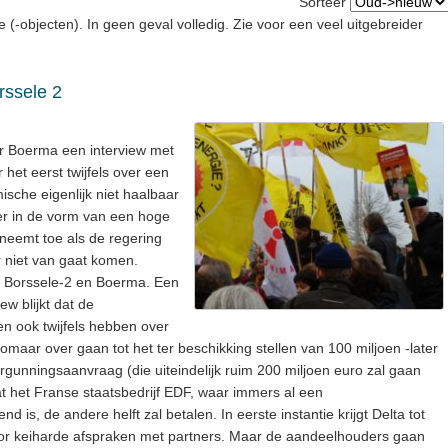
Sorteer
e (-objecten). In geen geval volledig. Zie voor een veel uitgebreider
rssele 2
ur Boerma een interview met
 het eerst twijfels over een
ische eigenlijk niet haalbaar
er in de vorm van een hoge
neemt toe als de regering
r niet van gaat komen.
or Borssele-2 en Boerma. Een
ew blijkt dat de
n ook twijfels hebben over
zomaar over gaan tot het ter beschikking stellen van 100 miljoen -later
rgunningsaanvraag (die uiteindelijk ruim 200 miljoen euro zal gaan
at het Franse staatsbedrijf EDF, waar immers al een
s, de andere helft zal betalen. In eerste instantie krijgt Delta tot
oor keiharde afspraken met partners. Maar de aandeelhouders gaan