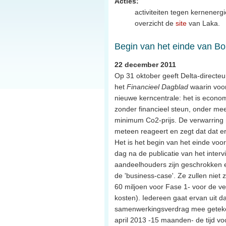
Acties:
activiteiten tegen kernenergi
overzicht de
site
van Laka.
Begin van het einde van Bo
22 december 2011
Op 31 oktober geeft Delta-directe
het
Financieel Dagblad
waarin voor
nieuwe kerncentrale: het is econom
zonder financieel steun, onder me
minimum Co2-prijs. De verwarring 
meteen reageert en zegt dat dat e
Het is het begin van het einde vo
dag na de publicatie van het intervi
aandeelhouders zijn geschrokken e
de 'business-case'. Ze zullen niet 
60 miljoen voor Fase 1- voor de ve
kosten). Iedereen gaat ervan uit d
samenwerkingsverdrag mee getekend i
april 2013 -15 maanden- de tijd v