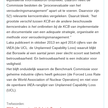
equivalente informatiebron ontbreekt. Daarom heeft de
Commissie besloten de
"procesevaluatie van het
verouderingsmanagement"
apart uit te voeren. Daarvoor zijn
5(!) relevante kerncentrales vergeleken. Daaruit bleek:
"het
grootste verschil tussen KCB en de andere beschouwde
kerncentrales is het ontbreken bij de KCB van implementatie
en documentatie van een adequate strategie, organisatie en
methode voor verouderingsmanagement."
Laka publiceert in oktober 2013 en april 2014 cijfers van de
IAEA (de UCL: de Unplanned Capability Loss) waaruit blijkt
dat Borssele al een aantal jaren zeer slecht scoort wat betreft
betrouwbaarheid. En betrouwbaarheid is een indicator voor
veiligheid.
Het blijft onduidelijk waarom de Benchmark Commissie voor
geheime industrie cijfers heeft gekozen (de Forced Loss Rate
van de World Association of Nuclear Operators) en niet voor
de openbare IAEA-ranglijst van Unplanned Capability Loss
(UCL).
Trefwoorden: