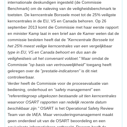
internationale deskundigen ingesteld (de Commissie
Benchmark) om de naleving van de veiligheidsbenchmark te
toetsten. De kerncentrale Borssele moet tot de 25% veiligste
kerncentrales in de EU, VS en Canada behoren. Op 26
september 2013 komt die Commissie met haar eerste rapport
en minister Kamp laat in een brief aan de Kamer weten dat de
commissie besloten heeft dat de
"Kerncentrale Borssele tot
het 25% meest veilige kerncentrales van een vergelijkbaar
type in EU, VS en Canada behoort en dus aan de
veiligheidseis uit het convenant voldoet."
Maar omdat de
Commissie
"op basis van vertrouwelijkheid"
toegang heeft
gekregen over de
"prestatie-indicatoren"
is dit niet
controleerbaar.
Verder heeft de Commissie voor de procesevaluatie van
bediening, onderhoud en
“safety management”
een
"referentiegroep uitgekozen bestaande uit tien kerncentrales
waarvoor OSART rapporten van redelijk recente datum
beschikbaar zijn."
OSART is het Operational Safety Review
Team van de IAEA. Maar verouderingsmanagement maakt
geen onderdeel uit van de OSART beoordeling en een