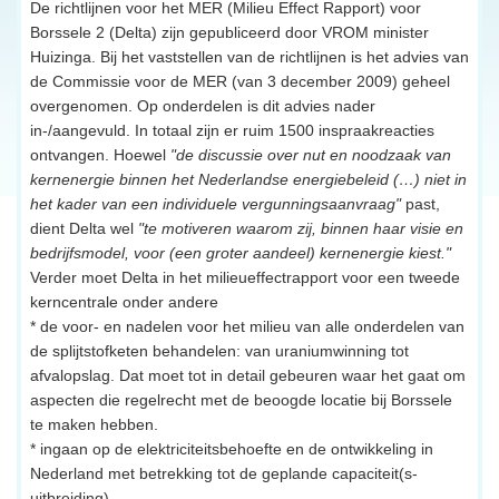
De richtlijnen voor het MER (Milieu Effect Rapport) voor
Borssele 2 (Delta) zijn gepubliceerd door VROM minister
Huizinga. Bij het vaststellen van de richtlijnen is het advies van
de Commissie voor de MER (van 3 december 2009) geheel
overgenomen. Op onderdelen is dit advies nader
in-/aangevuld. In totaal zijn er ruim 1500 inspraakreacties
ontvangen. Hoewel
"de discussie over nut en noodzaak van
kernenergie binnen het Nederlandse energiebeleid (…) niet in
het kader van een individuele vergunningsaanvraag"
past,
dient Delta wel
"te motiveren waarom zij, binnen haar visie en
bedrijfsmodel, voor (een groter aandeel) kernenergie kiest."
Verder moet Delta in het milieueffectrapport voor een tweede
kerncentrale onder andere
* de voor- en nadelen voor het milieu van alle onderdelen van
de splijtstofketen behandelen: van uraniumwinning tot
afvalopslag. Dat moet tot in detail gebeuren waar het gaat om
aspecten die regelrecht met de beoogde locatie bij Borssele
te maken hebben.
* ingaan op de elektriciteitsbehoefte en de ontwikkeling in
Nederland met betrekking tot de geplande capaciteit(s-
uitbreiding).