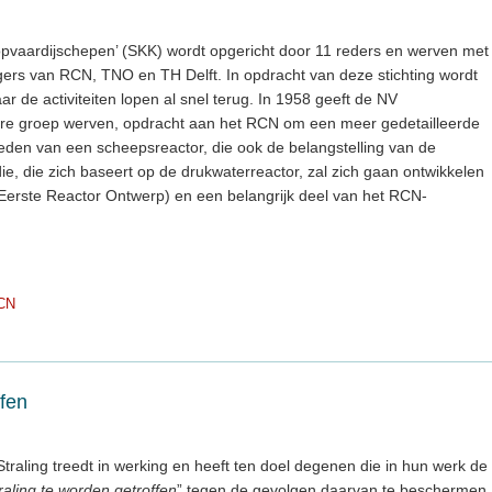
opvaardijschepen’ (SKK) wordt opgericht door 11 reders en werven met
gers van RCN, TNO en TH Delft. In opdracht van deze stichting wordt
de activiteiten lopen al snel terug. In 1958 geeft de NV
re groep werven, opdracht aan het RCN om een meer gedetailleerde
heden van een scheepsreactor, die ook de belangstelling van de
ie, die zich baseert op de drukwaterreactor, zal zich gaan ontwikkelen
Eerste Reactor Ontwerp) en een belangrijk deel van het RCN-
CN
ffen
Straling treedt in werking en heeft ten doel degenen die in hun werk de
raling te worden getroffen
” tegen de gevolgen daarvan te beschermen.