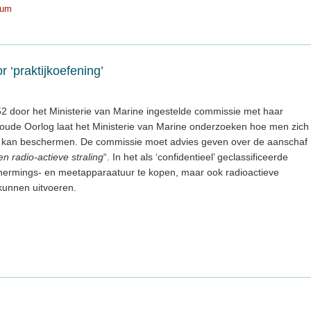
ium
 ‘praktijkoefening’
52 door het Ministerie van Marine ingestelde commissie met haar
Koude Oorlog laat het Ministerie van Marine onderzoeken hoe men zich
 kan beschermen. De commissie moet advies geven over de aanschaf
en radio-actieve straling
“. In het als ‘confidentieel’ geclassificeerde
chermings- en meetapparaatuur te kopen, maar ook radioactieve
kunnen uitvoeren.