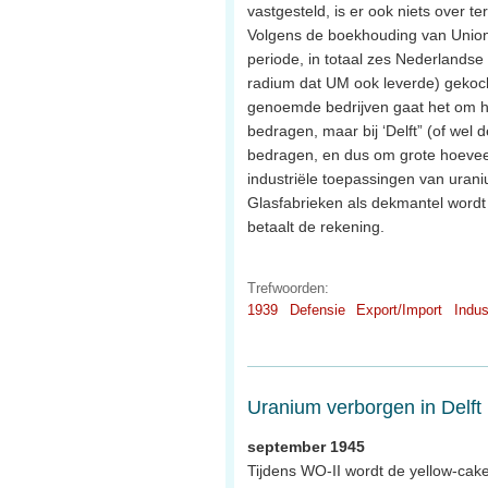
vastgesteld, is er ook niets over te
Volgens de boekhouding van Union
periode, in totaal zes Nederlandse
radium dat UM ook leverde) gekocht
genoemde bedrijven gaat het om h
bedragen, maar bij ‘Delft” (of wel 
bedragen, en dus om grote hoeveelh
industriële toepassingen van urani
Glasfabrieken als dekmantel wordt
betaalt de rekening.
Trefwoorden:
1939
Defensie
Export/Import
Indus
Uranium verborgen in Delft
september 1945
Tijdens WO-II wordt de yellow-cake