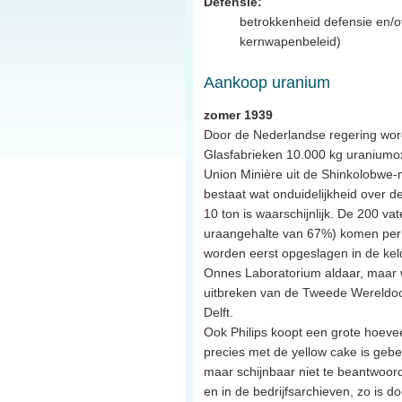
Defensie:
betrokkenheid defensie en/o
kernwapenbeleid)
Aankoop uranium
zomer 1939
Door de Nederlandse regering word
Glasfabrieken 10.000 kg uraniumox
Union Minière uit de Shinkolobwe-m
bestaat wat onduidelijkheid over d
10 ton is waarschijnlijk. De 200 va
uraangehalte van 67%) komen per 
worden eerst opgeslagen in de kel
Onnes Laboratorium aldaar, maar 
uitbreken van de Tweede Wereldoo
Delft.
Ook Philips koopt een grote hoeve
precies met de yellow cake is gebe
maar schijnbaar niet te beantwoord
en in de bedrijfsarchieven, zo is 