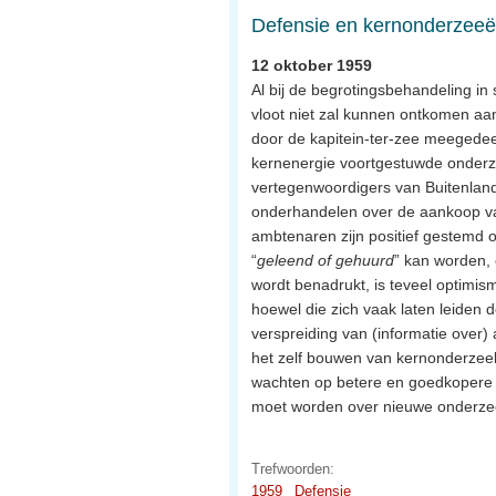
Defensie en kernonderzeeë
12 oktober 1959
Al bij de begrotingsbehandeling in
vloot niet zal kunnen ontkomen aan
door de kapitein-ter-zee meegedeel
kernenergie voortgestuwde onderzeeb
vertegenwoordigers van Buitenland
onderhandelen over de aankoop van
ambtenaren zijn positief gestemd 
“
geleend of gehuurd
” kan worden,
wordt benadrukt, is teveel optimis
hoewel die zich vaak laten leiden d
verspreiding van (informatie over
het zelf bouwen van kernonderzeeb
wachten op betere en goedkopere 
moet worden over nieuwe onderze
Trefwoorden:
1959
Defensie