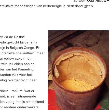
Sorteer
f militaire toepassingen van kernenergie in Nederland (geen
t via de Delftse
ide gekocht bij de firma
ijn in Belgisch Congo. Er
e precieze hoeveelheid, maar
ten yellow-cake (met
trein in Leiden aan en
der van het Kamerlingh
worden vlak voor het
rlog overgebracht naar
elheid uranium. Wat er
urd, is een intrigerende
en vraag: het is niet bekend
door eerdere onderzoekers