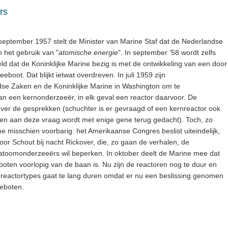
rs
 september 1957 stelt de Minister van Marine Staf dat de Nederlandse
 het gebruik van "
atomische energie
". In september ‘58 wordt zelfs
d dat de Koninklijke Marine bezig is met de ontwikkeling van een door
oot. Dat blijkt ietwat overdreven. In juli 1959 zijn
se Zaken en de Koninklijke Marine in Washington om te
 een kernonderzeeër, in elk geval een reactor daarvoor. De
over de gesprekken (schuchter is er gevraagd of een kernreactor ook
 en aan deze vraag wordt met enige gene terug gedacht). Toch, zo
me misschien voorbarig: het Amerikaanse Congres beslist uiteindelijk,
oor Schout bij nacht Rickover, die, zo gaan de verhalen, de
) atoomonderzeeërs wil beperken. In oktober deelt de Marine mee dat
oten voorlopig van de baan is. Nu zijn de reactoren nog te duur en
reactortypes gaat te lang duren omdat er nu een beslissing genomen
eboten.