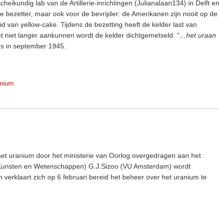
heikundig lab van de Artillerie-inrichtingen (Julianalaan134) in Delft e
 bezetter, maar ook voor de bevrijder: de Amerikanen zijn nooit op de
 van yellow-cake. Tijdens de bezetting heeft de kelder last van
t niet langer aankunnen wordt de kelder dichtgemetseld. “
…het uraan
aas in september 1945.
anium
het uranium door het ministerie van Oorlog overgedragen aan het
 Kunsten en Wetenschappen) G.J.Sizoo (VU Amsterdam) wordt
 verklaart zich op 6 februari bereid het beheer over het uranium te