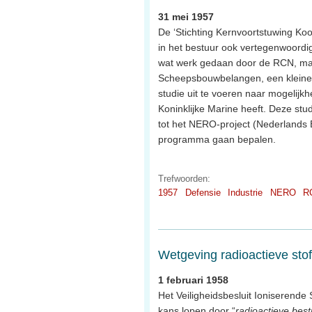
31 mei 1957
De ‘Stichting Kernvoortstuwing Ko
in het bestuur ook vertegenwoordi
wat werk gedaan door de RCN, maar 
Scheepsbouwbelangen, een kleine
studie uit te voeren naar mogelijk
Koninklijke Marine heeft. Deze stud
tot het NERO-project (Nederlands 
programma gaan bepalen.
Trefwoorden:
1957
Defensie
Industrie
NERO
R
Wetgeving radioactieve sto
1 februari 1958
Het Veiligheidsbesluit Ioniserende 
kans lopen door “
radioactieve best