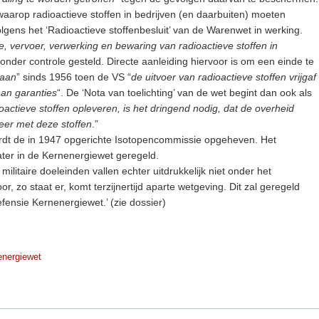
 waarop radioactieve stoffen in bedrijven (en daarbuiten) moeten
volgens het ‘Radioactieve stoffenbesluit’ van de Warenwet in werking.
ie, vervoer, verwerking en bewaring van radioactieve stoffen in
 onder controle gesteld. Directe aanleiding hiervoor is om een einde te
taan
” sinds 1956 toen de VS “
de uitvoer van radioactieve stoffen vrijgaf
aan garanties
“. De ‘Nota van toelichting’ van de wet begint dan ook als
actieve stoffen opleveren, is het dringend nodig, dat de overheid
keer met deze stoffen
.”
wordt de in 1947 opgerichte Isotopencommissie opgeheven. Het
later in de Kernenergiewet geregeld.
ilitaire doeleinden vallen echter uitdrukkelijk niet onder het
r, zo staat er, komt terzijnertijd aparte wetgeving. Dit zal geregeld
defensie Kernenergiewet.’ (zie dossier)
energiewet