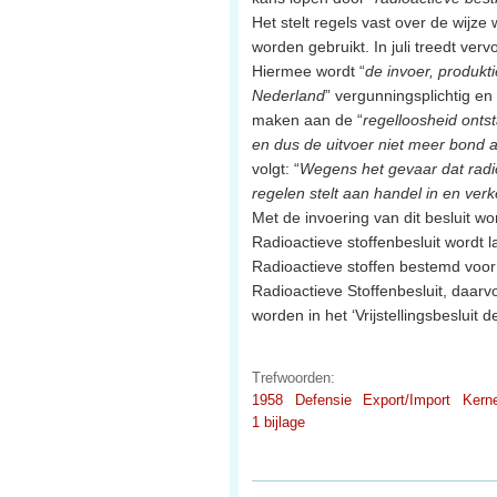
Het stelt regels vast over de wijze
worden gebruikt. In juli treedt ver
Hiermee wordt “
de invoer, produkt
Nederland
” vergunningsplichtig en
maken aan de “
regelloosheid onts
en dus de uitvoer niet meer bond 
volgt: “
Wegens het gevaar dat radio
regelen stelt aan handel in en ver
Met de invoering van dit besluit 
Radioactieve stoffenbesluit wordt 
Radioactieve stoffen bestemd voor m
Radioactieve Stoffenbesluit, daarvoo
worden in het ‘Vrijstellingsbesluit 
Trefwoorden:
1958
Defensie
Export/Import
Kern
1 bijlage