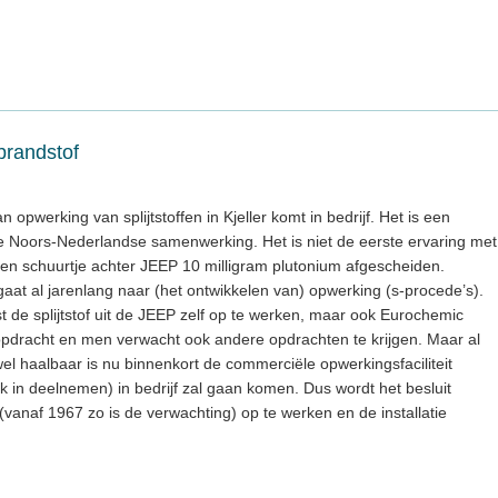
brandstof
n opwerking van splijtstoffen in Kjeller komt in bedrijf. Het is een
e Noors-Nederlandse samenwerking. Het is niet de eerste ervaring met
een schuurtje achter JEEP 10 milligram plutonium afgescheiden.
aat al jarenlang naar (het ontwikkelen van) opwerking (s-procede’s).
st de splijtstof uit de JEEP zelf op te werken, maar ook Eurochemic
sopdracht en men verwacht ook andere opdrachten te krijgen. Maar al
t wel haalbaar is nu binnenkort de commerciële opwerkingsfaciliteit
 in deelnemen) in bedrijf zal gaan komen. Dus wordt het besluit
(vanaf 1967 zo is de verwachting) op te werken en de installatie