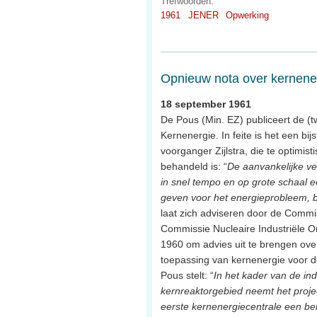
Trefwoorden:
1961
JENER
Opwerking
Opnieuw nota over kernene
18 september 1961
De Pous (Min. EZ) publiceert de (
Kernenergie. In feite is het een bij
voorganger Zijlstra, die te optimisti
behandeld is: “
De aanvankelijke ve
in snel tempo en op grote schaal 
geven voor het energieprobleem, 
laat zich adviseren door de Comm
Commissie Nucleaire Industriële On
1960 om advies uit te brengen ove
toepassing van kernenergie voor d
Pous stelt: “
In het kader van de ind
kernreaktorgebied neemt het proj
eerste kernenergiecentrale een bel