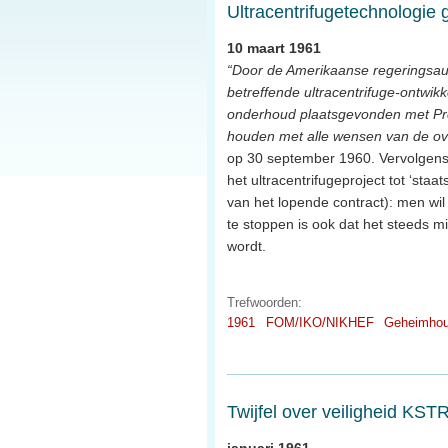
Ultracentrifugetechnologie
10 maart 1961
“Door de Amerikaanse regeringsau
betreffende ultracentrifuge-ontwik
onderhoud plaatsgevonden met Prof
houden met alle wensen van de ov
op 30 september 1960. Vervolgens 
het ultracentrifugeproject tot ‘st
van het lopende contract): men 
te stoppen is ook dat het steeds
wordt.
Trefwoorden:
1961
FOM/IKO/NIKHEF
Geheimhou
Twijfel over veiligheid KST
januari 1961