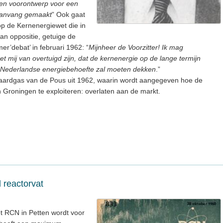
 een voorontwerp voor een
 aanvang gemaakt
” Ook gaat
op de Kernenergiewet die in
van oppositie, getuige de
r’debat’ in februari 1962: “
Mijnheer de Voorzitter! Ik mag
et mij van overtuigd zijn, dat de kernenergie op de lange termijn
e Nederlandse energiebehoefte zal moeten dekken
.”
 aardgas van de Pous uit 1962, waarin wordt aangegeven hoe de
n Groningen te exploiteren: overlaten aan de markt.
 reactorvat
t RCN in Petten wordt voor