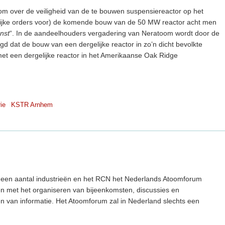
atoom over de veiligheid van de te bouwen suspensiereactor op het
ijke orders voor) de komende bouw van de 50 MW reactor acht men
nst
“. In de aandeelhouders vergadering van Neratoom wordt door de
 dat de bouw van een dergelijke reactor in zo’n dicht bevolkte
t een dergelijke reactor in het Amerikaanse Oak Ridge
ie
KSTR Arnhem
an een aantal industrieën en het RCN het Nederlands Atoomforum
en met het organiseren van bijeenkomsten, discussies en
en van informatie. Het Atoomforum zal in Nederland slechts een