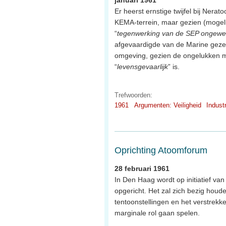
Er heerst ernstige twijfel bij Ner
KEMA-terrein, maar gezien (mogel
“
tegenwerking van de SEP ongewe
afgevaardigde van de Marine gezegd
omgeving, gezien de ongelukken me
“
levensgevaarlijk
” is.
Trefwoorden:
1961
Argumenten: Veiligheid
Industr
Oprichting Atoomforum
28 februari 1961
In Den Haag wordt op initiatief v
opgericht. Het zal zich bezig houd
tentoonstellingen en het verstrekk
marginale rol gaan spelen.