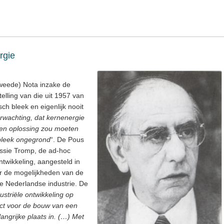
rgie
tweede) Nota inzake de
stelling van die uit 1957 van
sch bleek en eigenlijk nooit
rwachting, dat kernenergie
een oplossing zou moeten
bleek ongegrond
“. De Pous
issie Tromp, de ad-hoc
twikkeling, aangesteld in
r de mogelijkheden van de
e Nederlandse industrie. De
ustriële ontwikkeling op
ect voor de bouw van een
angrijke plaats in. (…) Met