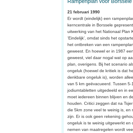
Rampenplan voor Borssele
21 februari 1990
Er wordt (eindelijk) een rampenpl
kerncentrale in Borssele gepresent
uitwerking van het Nationaal Plan 
‘Eindelijk’, omdat sinds het opstar
het ontbreken van een rampenplan e
geweest. En hoewel er in 1987 ee
geweest, viel daar nogal wat op aa
plan, overigens. Bij het scenario a
ongeluk (hoewel de kritiek is dat he
denkbare ongeluk is), worden alle
van 5 km geëvacueerd. Tussen 5-
jodiumtabletten uitgedeeld en in e
moet iedereen binnen blijven en d
houden. Critici zeggen dat na Tsje
die 5km zone veel te weinig is, e
zijn. Er is ook geen rekening geho
ongeluk is te weinig uitgewerkt en
nemen van maatregelen wordt veel 