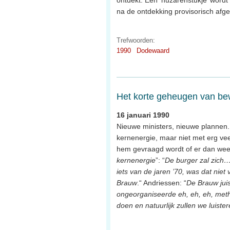
na de ontdekking provisorisch afge
Trefwoorden:
1990
Dodewaard
Het korte geheugen van be
16 januari 1990
Nieuwe ministers, nieuwe plannen.
kernenergie, maar niet met erg veel
hem gevraagd wordt of er dan wee
kernenergie
”: “
De burger zal zich… 
iets van de jaren ’70, was dat nie
Brauw
.“ Andriessen: “
De Brauw juis
ongeorganiseerde eh, eh, eh, meth
doen en natuurlijk zullen we luist