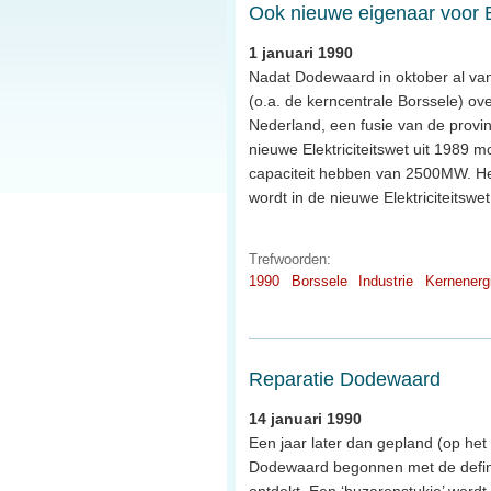
Ook nieuwe eigenaar voor 
1 januari 1990
Nadat Dodewaard in oktober al van
(o.a. de kerncentrale Borssele) ov
Nederland, een fusie van de provi
nieuwe Elektriciteitswet uit 1989
capaciteit hebben van 2500MW. He
wordt in de nieuwe Elektriciteitswe
Trefwoorden:
1990
Borssele
Industrie
Kernenerg
Reparatie Dodewaard
14 januari 1990
Een jaar later dan gepland (op he
Dodewaard begonnen met de definit
ontdekt. Een ‘huzarenstukje’ word