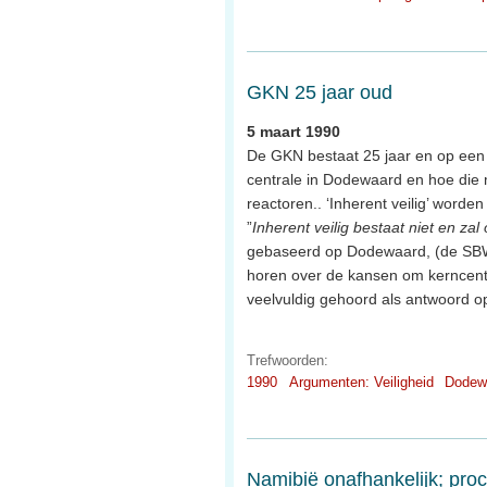
GKN 25 jaar oud
5 maart 1990
De GKN bestaat 25 jaar en op een
centrale in Dodewaard en hoe die 
reactoren.. ‘Inherent veilig’ word
”
Inherent veilig bestaat niet en zal
gebaseerd op Dodewaard, (de SBWR
horen over de kansen om kerncent
veelvuldig gehoord als antwoord o
Trefwoorden:
1990
Argumenten: Veiligheid
Dodew
Namibië onafhankelijk; pro