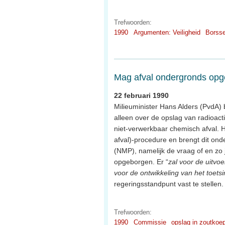
Trefwoorden:
1990
Argumenten: Veiligheid
Borsse
Mag afval ondergronds op
22 februari 1990
Milieuminister Hans Alders (PvdA) b
alleen over de opslag van radioac
niet-verwerkbaar chemisch afval. H
afval)-procedure en brengt dit onde
(NMP), namelijk de vraag of en z
opgeborgen. Er “
zal voor de uitvo
voor de ontwikkeling van het toets
regeringsstandpunt vast te stellen.
Trefwoorden:
1990
Commissie
opslag in zoutkoe