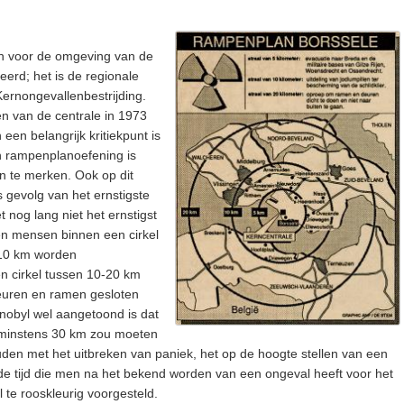
an voor de omgeving van de
eerd; het is de regionale
Kernongevallenbestrijding.
ten van de centrale in 1973
en belangrijk kritiekpunt is
n rampenplanoefening is
n te merken. Ook op dit
ls gevolg van het ernstigste
t nog lang niet het ernstigst
en mensen binnen een cirkel
10 km worden
en cirkel tussen 10-20 km
euren en ramen gesloten
rnobyl wel aangetoond is dat
n minstens 30 km zou moeten
uden met het uitbreken van paniek, het op de hoogte stellen van een
 de tijd die men na het bekend worden van een ongeval heeft voor het
te rooskleurig voorgesteld.