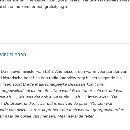
dicht en nu komt er een grafietplug in.
windslieden
 De nieuwe minister van EZ is Andriessen, een warm voorstander van
 historische besef. In een radio-interview zegt hij het volgende als
r “
een soort Brede Maatschappelijke Discussie komt over
ongetwijfeld zal die eh eh… Nou weet ik niet of er zo’n eh, dat was
t van eh…., wie was dat ook al weer die…. eh…
.“ Interviewer: “
De
t. De Brauw, ja die…. Ja, dat is iets van de jaren ’70. Een wat
ode van discussieren. Ik probeer dat toch wel wat georganiseerd te
eren naar de opinie van mensen. Maar eerst de feiten
.“