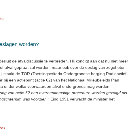
le
geslagen worden?
esluit de afvaldiscussie te verbreden. Hij kondigt aan dat nu niet meer
tief afval gepraat zal worden, maar ook over de opslag van zogeheten
ij staakt de TOR (Toetsingscriteria Ondergrondse berging Radioactief-
r bij een actiepunt (actie 62) van het Nationaal Milieubeleids Plan
o ja onder welke voorwaarden afval ondergronds mag worden
ering van actie 62 een overeenkomstige procedure worden gevolgd als
ingscriterium was voorzien.
“ Eind 1991 verwacht de minister het
pels