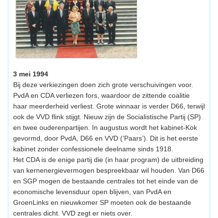
3 mei 1994
Bij deze verkiezingen doen zich grote verschuivingen voor.
PvdA en CDA verliezen fors, waardoor de zittende coalitie
haar meerderheid verliest. Grote winnaar is verder D66, terwijl
ook de VVD flink stijgt. Nieuw zijn de Socialistische Partij (SP)
en twee ouderenpartijen. In augustus wordt het kabinet-Kok
gevormd, door PvdA, D66 en VVD (‘Paars’). Dit is het eerste
kabinet zonder confessionele deelname sinds 1918.
Het CDA is de enige partij die (in haar program) de uitbreiding
van kernenergievermogen bespreekbaar wil houden. Van D66
en SGP mogen de bestaande centrales tot het einde van de
economische levensduur open blijven, van PvdA en
GroenLinks en nieuwkomer SP moeten ook de bestaande
centrales dicht. VVD zegt er niets over.