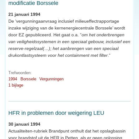
modificatie Borssele
21 januari 1994
De ‘vergunningaanvraag inclusief milieueffectrapportage
inzake wijziging van de kernenergiecentrale Borssele’ wordt
door EZ gepubliceerd. Het gaat o.a. “
om het onderbrengen
van veiligheidssystemen in een speciaal gebouw, inclusief een
reserve-regelzaal(…); het aanbrengen van een speciaal
drukontlastsysteem voor het containment met filter
.“
Trefwoorden:
1994
Borssele
Vergunningen
1 bijlage
HFR in problemen door weigering LEU
30 januari 1994
Actualiteiten-rubriek Brandpunt onthult dat het opslagbassin
voor brandstof uit de HFR in Petten, als er geen oplossing