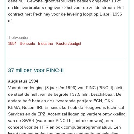
geheim). ‘Gewone’ grootverbruikers betalen ongeveer 10 ct
en kleinverbruikers ongeveer 25ct voor de zelfde stroom. Het
contract met Pechiney voor de levering loopt op 1 april 1996
af.
Trefwoorden:
1994
Borssele
Industrie
Kosten/budget
37 miljoen voor PINC-II
augustus 1994
Voor de verlenging (3 jaar t/m 1996) van PINC (PINC II) stelt
de staat de helft van de begrote f 37,5 mln. beschikbaar. De
andere helft betalen de uitvoerende partijen: ECN, GKN,
KEMA, Nucon, IRI. En sinds kort ook de Hoogovens technical
Services en de EPZ. Accent zal liggen op verdere ontwikkeling
van de SWBR (waar ook PINC I bij betrokken was); een
concept voor de HTR en ook computerprogrammatuur. Een
kwart van het budget zal gaan naar onderwijs en opleiding.