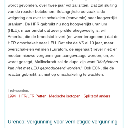
wordt gevonden, over twee jaar vol zal zitten. Dat zal sluiting
van de reactor betekenen. Belangrijkste oorzaak is de
weigering om over te schakelen (conversie) naar laagverrijkt
uranium. De HFR gebruikt nu nog hoogverrijkt uranium
(HEU), maar omdat dat zeer proliferatiegevoelig is, wil
Amerika, die de brandstof levert (en weer terugneemt) dat de
HFR omschakelt naar LEU. Dat eist de VS al 10 jaar, maar
overschakelen wil men (Euratom, de eigenaar) liever niet: er
moeten nieuwe vergunningen aangevraagd worden, en, zo
wordt gezegd, Mallinckrodt zal de dupe zijn want “
Molybdeen
kan niet met LEU geproduceerd worden
.“ Ook ECN, die de
reactor gebruikt, zit niet op omschakeling te wachten.
Trefwoorden:
1994
HFR/LFR Petten
Medische isotopen
Splijtstof anders
Urenco: vergunning voor vernietigde vergunning