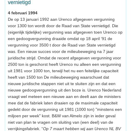
vernietigd
4 februari 1994
De op 13 januari 1992 aan Urenco afgegeven vergunning
voor 1300 ton wordt door de Raad van State vernietigd. Die
(eigenlijk tijdelijke) vergunning was afgegeven toen Urenco op
een gedoogvergunning draaide omdat op 18 april ‘91 de
vergunning voor 3500 t door de Raad van State vernietigd
was. Een nieuw succes voor de milieubeweging na 7 jaar
juridische strijd. Omdat de recent afgegeven vergunning voor
2500 ton is geschorst heeft Urenco nu alleen een vergunning
uit 1981 voor 1000 ton, terwijl het nu een feitelijke capaciteit
heeft van 1500 ton De milieubeweging waarschuwt dat
nieuwe juridische stappen niet uit te sluiten zijn en dat een
nieuwe gedoogvergunning uit den boze is. Urenco Nederland
vraagt wel meteen een nieuwe aan en deelt aan de ministers
mee dat de fabriek laten draaien op de maximale capaciteit
gedekt door de vergunning uit 1981 (1000 ton) "minstens een
miljoen per week" kost. B&W van Almelo zijn in ieder geval
niet van plan te vragen om sluiting van (een deel) van de
verrijkingsfabriek. “
Op 7 maart hebben wij aan Urenco NL BV