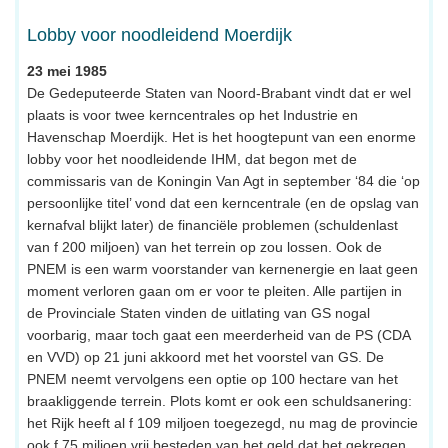
Lobby voor noodleidend Moerdijk
23 mei 1985
De Gedeputeerde Staten van Noord-Brabant vindt dat er wel
plaats is voor twee kerncentrales op het Industrie en
Havenschap Moerdijk. Het is het hoogtepunt van een enorme
lobby voor het noodleidende IHM, dat begon met de
commissaris van de Koningin Van Agt in september ‘84 die ‘op
persoonlijke titel’ vond dat een kerncentrale (en de opslag van
kernafval blijkt later) de financiële problemen (schuldenlast
van f 200 miljoen) van het terrein op zou lossen. Ook de
PNEM is een warm voorstander van kernenergie en laat geen
moment verloren gaan om er voor te pleiten. Alle partijen in
de Provinciale Staten vinden de uitlating van GS nogal
voorbarig, maar toch gaat een meerderheid van de PS (CDA
en VVD) op 21 juni akkoord met het voorstel van GS. De
PNEM neemt vervolgens een optie op 100 hectare van het
braakliggende terrein. Plots komt er ook een schuldsanering:
het Rijk heeft al f 109 miljoen toegezegd, nu mag de provincie
ook f 75 miljoen vrij besteden van het geld dat het gekregen