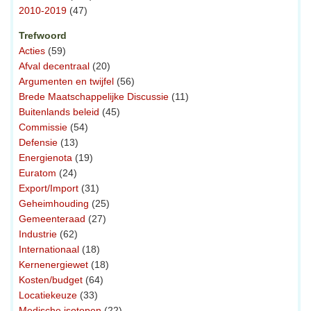
2010-2019
(47)
Trefwoord
Acties
(59)
Afval decentraal
(20)
Argumenten en twijfel
(56)
Brede Maatschappelijke Discussie
(11)
Buitenlands beleid
(45)
Commissie
(54)
Defensie
(13)
Energienota
(19)
Euratom
(24)
Export/Import
(31)
Geheimhouding
(25)
Gemeenteraad
(27)
Industrie
(62)
Internationaal
(18)
Kernenergiewet
(18)
Kosten/budget
(64)
Locatiekeuze
(33)
Medische isotopen
(22)