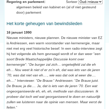
Regering en parlement:
Sorteer
algemeen beleid van kabinet en (al of niet gesteund
door) parlement
Het korte geheugen van bewindslieden
16 januari 1990
Nieuwe ministers, nieuwe plannen. De nieuwe minister van EZ
is Andriessen, een warm voorstander van kernenergie, maar
niet met erg veel historische besef. In een radio-interview zegt
hij het volgende als hem gevraagd wordt of er dan weer “
een
soort Brede Maatschappelijke Discussie komt over
kernenergie
”: “
De burger zal zich… ongetwijfeld zal die eh
eh… Nou weet ik niet of er zo’n eh, dat was iets van de jaren
’70, was dat niet van eh…., wie was dat ook al weer die….
eh…
.“ Interviewer: “
De Brauw
.“ Andriessen: “
De Brauw juist.
De Brauw, ja die…. Ja, dat is iets van de jaren ’70. Een wat
ongeorganiseerde eh, eh, eh, methode van discussieren. Ik
probeer dat toch wel wat georganiseerd te doen en natuurlijk
zullen we luisteren naar de opinie van mensen. Maar eerst de
feiten
.“