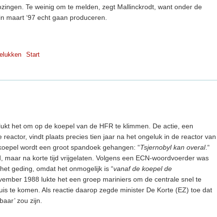
ozingen. Te weinig om te melden, zegt Mallinckrodt, want onder de
 in maart ‘97 echt gaan produceren.
elukken
Start
 lukt het om op de koepel van de HFR te klimmen. De actie, een
reactor, vindt plaats precies tien jaar na het ongeluk in de reactor van
 koepel wordt een groot spandoek gehangen: “
Tsjernobyl kan overal
.“
d, maar na korte tijd vrijgelaten. Volgens een ECN-woordvoerder was
n het geding, omdat het onmogelijk is “
vanaf de koepel de
ovember 1988 lukte het een groep mariniers om de centrale snel te
luis te komen. Als reactie daarop zegde minister De Korte (EZ) toe dat
aar’ zou zijn.