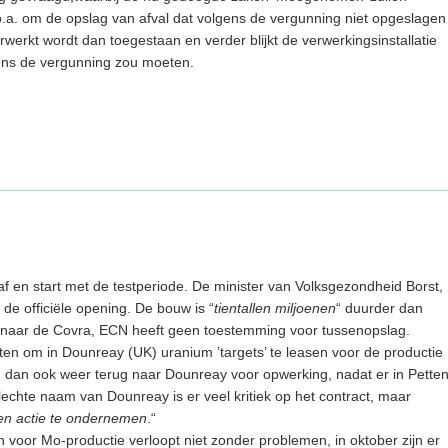
o.a. om de opslag van afval dat volgens de vergunning niet opgeslagen
erkt wordt dan toegestaan en verder blijkt de verwerkingsinstallatie
gens de vergunning zou moeten.
af en start met de testperiode. De minister van Volksgezondheid Borst,
de officiële opening. De bouw is “
tientallen miljoenen
“ duurder dan
 naar de Covra, ECN heeft geen toestemming voor tussenopslag.
ten om in Dounreay (UK) uranium ’targets’ te leasen voor de productie
 dan ook weer terug naar Dounreay voor opwerking, nadat er in Pette
lechte naam van Dounreay is er veel kritiek op het contract, maar
en actie te ondernemen
.“
n voor Mo-productie verloopt niet zonder problemen, in oktober zijn er