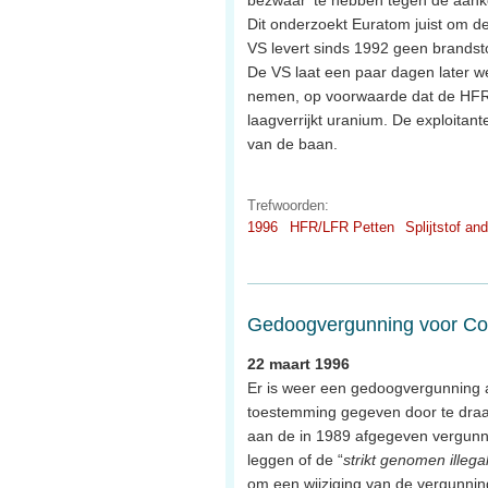
Dit onderzoekt Euratom juist om 
VS levert sinds 1992 geen brandst
De VS laat een paar dagen later we
nemen, op voorwaarde dat de HFR 
laagverrijkt uranium. De exploitan
van de baan.
Trefwoorden:
1996
HFR/LFR Petten
Splijtstof an
Gedoogvergunning voor Co
22 maart 1996
Er is weer een gedoogvergunning
toestemming gegeven door te draai
aan de in 1989 afgegeven vergunning
leggen of de “
strikt genomen illega
om een wijziging van de vergunni