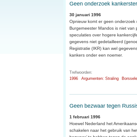
Geen onderzoek kankerster
30 januari 1996
Opnieuw komt er geen onderzoek n
Burgemeester Mandos is niet van pl
speculaties over hogere kankercij
gegevens niet gedetailleerd (geno
Registratie (IKR) kan wel gegeven
kankers onder een noemer.
Trefwoorden:
1996
Argumenten: Straling
Borssel
Geen bezwaar tegen Russ
1 februari 1996
Hoewel Nederland het Amerikaanse
schakelen naar het gebruik van het 
bezwaar’ te hebben tegen de aank