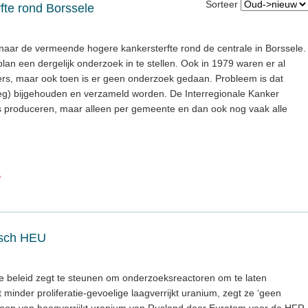
Sorteer
fte rond Borssele
aar de vermeende hogere kankersterfte rond de centrale in Borssele.
an een dergelijk onderzoek in te stellen. Ook in 1979 waren er al
fers, maar ook toen is er geen onderzoek gedaan. Probleem is dat
eg) bijgehouden en verzameld worden. De Interregionale Kanker
s produceren, maar alleen per gemeente en dan ook nog vaak alle
e
isch HEU
 beleid zegt te steunen om onderzoeksreactoren om te laten
minder proliferatie-gevoelige laagverrijkt uranium, zegt ze ‘geen
oop van hoogverrijkt uranium van Rusland door Euratom voor de HFR.