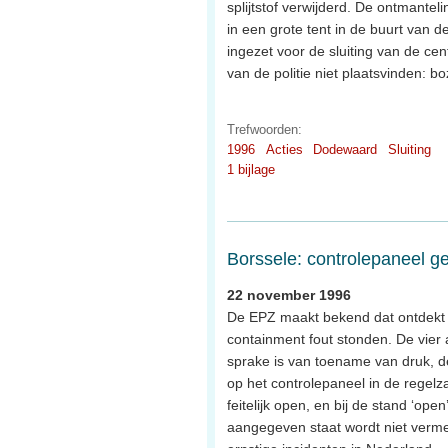
splijtstof verwijderd. De ontmantel
in een grote tent in de buurt van 
ingezet voor de sluiting van de ce
van de politie niet plaatsvinden: b
Trefwoorden:
1996
Acties
Dodewaard
Sluiting
1 bijlage
Borssele: controlepaneel gee
22 november 1996
De EPZ maakt bekend dat ontdekt is
containment fout stonden. De vier a
sprake is van toename van druk, d
op het controlepaneel in de regelza
feitelijk open, en bij de stand ‘open
aangegeven staat wordt niet verme