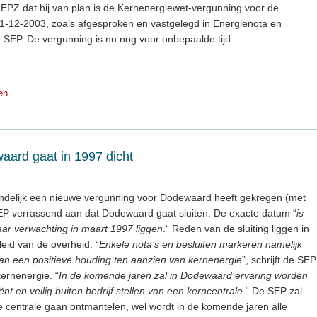
de EPZ dat hij van plan is de Kernenergiewet-vergunning voor de
 31-12-2003, zoals afgesproken en vastgelegd in Energienota en
e SEP. De vergunning is nu nog voor onbepaalde tijd.
en
aard gaat in 1997 dicht
delijk een nieuwe vergunning voor Dodewaard heeft gekregen (met
 SEP verrassend aan dat Dodewaard gaat sluiten. De exacte datum “
is
aar verwachting in maart 1997 liggen
.“ Reden van de sluiting liggen in
leid van de overheid. “
Enkele nota’s en besluiten markeren namelijk
van een positieve houding ten aanzien van kernenergie
”, schrijft de SEP
ernenergie. “
In de komende jaren zal in Dodewaard ervaring worden
nt en veilig buiten bedrijf stellen van een kerncentrale
.“ De SEP zal
e centrale gaan ontmantelen, wel wordt in de komende jaren alle