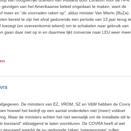
de gevolgen van het Amerikaanse beleid ongedaan te maken, want de
of meer en “
de voorraden raken op
”, aldus minister Van Mierlo (BuZa).
ten bereid te zijn het afval gedurende een periode van 13 jaar terug t
toezegt (en overeenkomst tekent) om te schakelen naar gebruik van
ten gaan daar niet op in en daarmee lijkt conversie naar LEU weer meer
ders
vra
 afgegeven. De ministers van EZ, VROM, SZ en V&W hebben de Covra
en hoewel het bedrijf op een aantal onderdelen niet (meer) voldoet
. Maar de ministers achten het niet wenselijk om de installatie stil te
le toestand
“ stilzwijgend te laten voortduren. De COVRA heeft al wel
ng gevraagd,waarbij de nu gedoogde zaken ‘meegenomen’ zullen