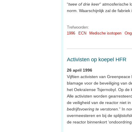
“
twee of drie keer
“ atmosferische l
norm. Waarschijnlijk zal de fabriek
Trefwoorden:
1996
ECN
Medische isotopen
Ong
Activisten op koepel HFR
26 april 1996
Vijftien activisten van Greenpeace
blamage voor de beveiliging van de 
het Oekraïense Tsjernobyl. Op de
Alle activisten worden gearresteer
de veiligheid van de reactor niet i
bedrijfsvoering te verstoren
.“ In n
overmeesteren en bij de splijtstofs
de reactor binnenkort ‘ondoordringb