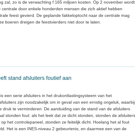
ing zal, zo is de verwachting f 165 miljoen kosten. Op 2 november wordt
de centrale door enkele honderden mensen die zich aktief hebben
ntrale feest gevierd. De geplande fakkeloptocht naar de centrale mag
oze boeren dreigen de feestvierders niet door te laten.
ft stand afsluiters foutief aan
 een serie afsluiters in het drukontlastingsysteem van het
fsluiters zijn noodzakelijk om in geval van een ernstig ongeluk, waarbij
e druk te verminderen. De aanduiding van de stand van de afsluiters
al stonden fout: als het leek dat ze dicht stonden, stonden de afsluiter
’ op het controlepaneel, stonden ze feitelijk dicht. Hoelang het al fout
ld. Het is een INES-niveau 2 gebeurtenis, en daarmee een van de