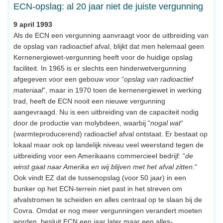
ECN-opslag: al 20 jaar niet de juiste vergunning
9 april 1993
Als de ECN een vergunning aanvraagt voor de uitbreiding van
de opslag van radioactief afval, blijkt dat men helemaal geen
Kernenergiewet-vergunning heeft voor de huidige opslag
faciliteit. In 1965 is er slechts een hinderwetvergunning
afgegeven voor een gebouw voor “
opslag van radioactief
materiaal
”, maar in 1970 toen de kernenergiewet in werking
trad, heeft de ECN nooit een nieuwe vergunning
aangevraagd. Nu is een uitbreiding van de capaciteit nodig
door de productie van molybdeen, waarbij “
nogal wat
“
(warmteproducerend) radioactief afval ontstaat. Er bestaat op
lokaal maar ook op landelijk niveau veel weerstand tegen de
uitbreiding voor een Amerikaans commercieel bedrijf: “
de
winst gaat naar Amerika en wij blijven met het afval zitten
.“
Ook vindt EZ dat de tussenopslag (voor 50 jaar) in een
bunker op het ECN-terrein niet past in het streven om
afvalstromen te scheiden en alles centraal op te slaan bij de
Covra. Omdat er nog meer vergunningen verandert moeten
worden, besluit ECN een jaar later maar een alles-