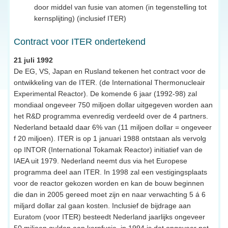
door middel van fusie van atomen (in tegenstelling tot
kernsplijting) (inclusief ITER)
Contract voor ITER ondertekend
21 juli 1992
De EG, VS, Japan en Rusland tekenen het contract voor de
ontwikkeling van de ITER. (de International Thermonucleair
Experimental Reactor). De komende 6 jaar (1992-98) zal
mondiaal ongeveer 750 miljoen dollar uitgegeven worden aan
het R&D programma evenredig verdeeld over de 4 partners.
Nederland betaald daar 6% van (11 miljoen dollar = ongeveer
f 20 miljoen). ITER is op 1 januari 1988 ontstaan als vervolg
op INTOR (International Tokamak Reactor) initiatief van de
IAEA uit 1979. Nederland neemt dus via het Europese
programma deel aan ITER. In 1998 zal een vestigingsplaats
voor de reactor gekozen worden en kan de bouw beginnen
die dan in 2005 gereed moet zijn en naar verwachting 5 á 6
miljard dollar zal gaan kosten. Inclusief de bijdrage aan
Euratom (voor ITER) besteedt Nederland jaarlijks ongeveer
50 miljoen gulden aan kernfusie, in 1994 is dat ongeveer net