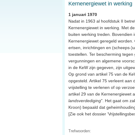
Kernenergiewet in werking
1 januari 1970
Nadat in 1963 al hoofdstuk II betre
Kernenergiewet in werking. Met de
buiten werking treden. Bovendien 
Kernenergiewet geregeld worden. 
ertsen, inrichtingen en (scheeps-)u
toestellen. Ter bescherming tegen
vergunningen en algemene voorschrif
in de KeW zijn gegeven, zijn uitge
Op grond van artikel 75 van de KeW
opgesteld. Artikel 75 verleent aa
vrijstelling te verlenen of op verz
artikel 29 van de Kernenergiewet a
landsverdediging
". Het gaat om za
Kroon) bepaald dat geheimhouding 
[Zie ook het dossier ‘Vrijstellingsb
Trefwoorden: