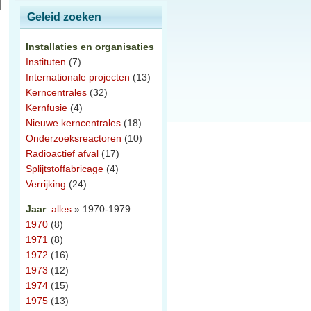
Geleid zoeken
Installaties en organisaties
Instituten
(7)
Internationale projecten
(13)
Kerncentrales
(32)
Kernfusie
(4)
Nieuwe kerncentrales
(18)
Onderzoeksreactoren
(10)
Radioactief afval
(17)
Splijtstoffabricage
(4)
Verrijking
(24)
Jaar
:
alles
» 1970-1979
1970
(8)
1971
(8)
1972
(16)
1973
(12)
1974
(15)
1975
(13)