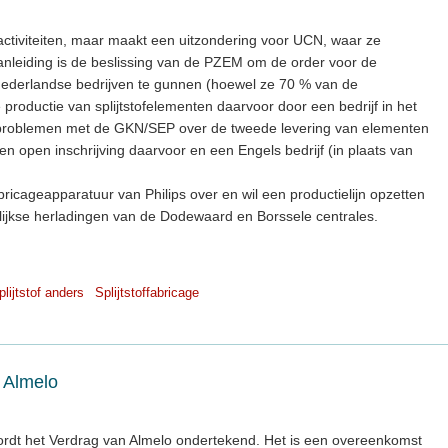
activiteiten, maar maakt een uitzondering voor UCN, waar ze
aanleiding is de beslissing van de PZEM om de order voor de
 Nederlandse bedrijven te gunnen (hoewel ze 70 % van de
oductie van splijtstofelementen daarvoor door een bedrijf in het
er problemen met de GKN/SEP over de tweede levering van elementen
n open inschrijving daarvoor en een Engels bedrijf (in plaats van
icageapparatuur van Philips over en wil een productielijn opzetten
rlijkse herladingen van de Dodewaard en Borssele centrales.
plijtstof anders
Splijtstoffabricage
 Almelo
ordt het Verdrag van Almelo ondertekend. Het is een overeenkomst