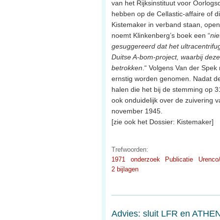
van het Rijksinstituut voor Oorlog
hebben op de Cellastic-affaire of 
Kistemaker in verband staan, ope
noemt Klinkenberg’s boek een “
nie
gesuggereerd dat het ultracentrifug
Duitse A-bom-project, waarbij deze
betrokken
.“ Volgens Van der Spek
ernstig worden genomen. Nadat de 
halen die het bij de stemming op 3
ook onduidelijk over de zuivering 
november 1945.
[zie ook het Dossier: Kistemaker]
Trefwoorden:
1971
onderzoek
Publicatie
Urenco
2 bijlagen
Advies: sluit LFR en ATHE