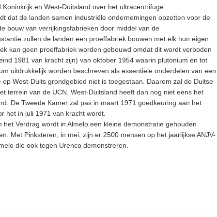
 Koninkrijk en West-Duitsland over het ultracentrifuge
ordt dat de landen samen industriële ondernemingen opzetten voor de
de bouw van verrijkingsfabrieken door middel van de
 instantie zullen de landen een proeffabriek bouwen met elk hun eigen
liek kan geen proeffabriek worden gebouwd omdat dit wordt verboden
 eind 1981 van kracht zijn) van oktober 1954 waarin plutonium en tot
ium uitdrukkelijk worden beschreven als essentiële onderdelen van een
op West-Duits grondgebied niet is toegestaan. Daarom zal de Duitse
t terrein van de UCN. West-Duitsland heeft dan nog niet eens het
ceerd. De Tweede Kamer zal pas in maart 1971 goedkeuring aan het
het in juli 1971 van kracht wordt.
n het Verdrag wordt in Almelo een kleine demonstratie gehouden
 Met Pinksteren, in mei, zijn er 2500 mensen op het jaarlijkse ANJV-
 Almelo die ook tegen Urenco demonstreren.