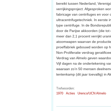
bereikt tussen Nederland, Verenigd
verrijkingsproject. Afgesproken w
fabricage van centrifuges en voor 
ultracentrifugetechniek. In eerste
type centrifuge. In de Bondsrepub
door de Parijse akkoorden (die tot
meer dan 2,1 procent verrijkt uran
atoomwapen waarvan de productie 
proeffabriek gebouwd worden op he
Non-Proliferatie verdrag geratifi
Verdrag van Almelo geven waardoor 
Vijf dagen na de ondertekening va
waaraan zo’n 50 mensen deelnemen.
tentenkamp (dit jaar toevallig) in
Trefwoorden:
1970
Acties
Urenco/UCN Almelo