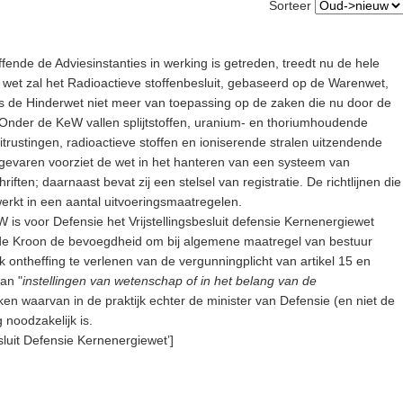
Sorteer
ffende de Adviesinstanties in werking is getreden, treedt nu de hele
 wet zal het Radioactieve stoffenbesluit, gebaseerd op de Warenwet,
is de Hinderwet niet meer van toepassing op de zaken die nu door de
Onder de KeW vallen splijtstoffen, uranium- en thoriumhoudende
itrustingen, radioactieve stoffen en ioniserende stralen uitzendende
 gevaren voorziet de wet in het hanteren van een systeem van
ten; daarnaast bevat zij een stelsel van registratie. De richtlijnen die
werkt in een aantal uitvoeringsmaatregelen.
 is voor Defensie het Vrijstellingsbesluit defensie Kernenergiewet
n de Kroon de bevoegdheid om bij algemene maatregel van bestuur
oek ontheffing te verlenen van de vergunningplicht van artikel 15 en
an "
instellingen van wetenschap of in het belang van de
ken waarvan in de praktijk echter de minister van Defensie (en niet de
noodzakelijk is.
esluit Defensie Kernenergiewet’]