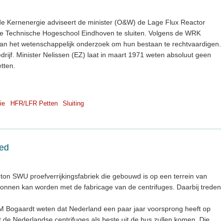
e Kernenergie adviseert de minister (O&W) de Lage Flux Reactor
 Technische Hogeschool Eindhoven te sluiten. Volgens de WRK
 aan het wetenschappelijk onderzoek om hun bestaan te rechtvaardigen.
drijf. Minister Nelissen (EZ) laat in maart 1971 weten absoluut geen
tten.
ie
HFR/LFR Petten
Sluiting
eed
 ton SWU proefverrijkingsfabriek die gebouwd is op een terrein van
begonnen kan worden met de fabricage van de centrifuges. Daarbij treden
. M Bogaardt weten dat Nederland een paar jaar voorsprong heeft op
 de Nederlandse centrifuges als beste uit de bus zullen komen. Die