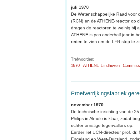
juli 1970
De Wetenschappelijke Raad voor d
(RCN) en de ATHENE-reactor op de
dragen de reactoren te weinig bij
ATHENE is pas anderhalf jaar in be
reden te zien om de LFR stop te ze
Trefwoorden:
1970
ATHENE Eindhoven
Commiss
Proefverrijkingsfabriek ger
november 1970
De technische inrichting van de 25
Philips in Almelo is klaar, zodat 
echter ernstige tegenvallers op.
Eerder liet UCN-directeur prof. dr
Engeland en West-Duitsland, zodat