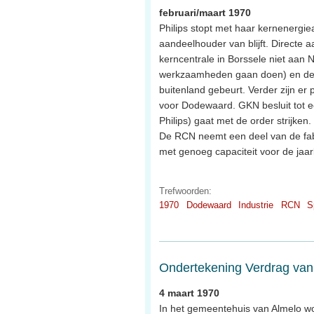
februari/maart 1970
Philips stopt met haar kernenergie
aandeelhouder van blijft. Directe 
kerncentrale in Borssele niet aan
werkzaamheden gaan doen) en de pr
buitenland gebeurt. Verder zijn 
voor Dodewaard. GKN besluit tot ee
Philips) gaat met de order strijken.
De RCN neemt een deel van de fabr
met genoeg capaciteit voor de jaa
Trefwoorden:
1970
Dodewaard
Industrie
RCN
S
Ondertekening Verdrag van
4 maart 1970
In het gemeentehuis van Almelo w