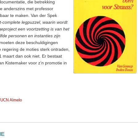
sdocumentatie, die betrekking
die anderszins met professor
nbaar te maken. Van der Spek
t-complete legpuzzel, waarin wordt
eproject een voortzetting is van het
lfde personen en instanties zijn
 moeten deze beschuldigingen
regering de moties sterk ontraden,
1 maart dan ook niet. Er bestaat
van Kistemaker voor z’n promotie in
/UCN Almelo
NE