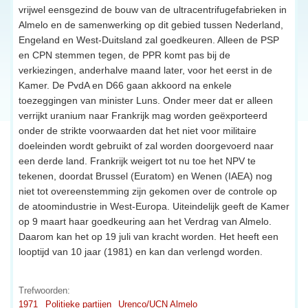
vrijwel eensgezind de bouw van de ultracentrifugefabrieken in
Almelo en de samenwerking op dit gebied tussen Nederland,
Engeland en West-Duitsland zal goedkeuren. Alleen de PSP
en CPN stemmen tegen, de PPR komt pas bij de
verkiezingen, anderhalve maand later, voor het eerst in de
Kamer. De PvdA en D66 gaan akkoord na enkele
toezeggingen van minister Luns. Onder meer dat er alleen
verrijkt uranium naar Frankrijk mag worden geëxporteerd
onder de strikte voorwaarden dat het niet voor militaire
doeleinden wordt gebruikt of zal worden doorgevoerd naar
een derde land. Frankrijk weigert tot nu toe het NPV te
tekenen, doordat Brussel (Euratom) en Wenen (IAEA) nog
niet tot overeenstemming zijn gekomen over de controle op
de atoomindustrie in West-Europa. Uiteindelijk geeft de Kamer
op 9 maart haar goedkeuring aan het Verdrag van Almelo.
Daarom kan het op 19 juli van kracht worden. Het heeft een
looptijd van 10 jaar (1981) en kan dan verlengd worden.
Trefwoorden:
1971
Politieke partijen
Urenco/UCN Almelo