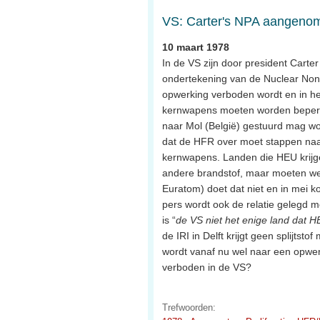
VS: Carter's NPA aangeno
10 maart 1978
In de VS zijn door president Carte
ondertekening van de Nuclear Non-P
opwerking verboden wordt en in he
kernwapens moeten worden beperkt. 
naar Mol (België) gestuurd mag w
dat de HFR over moet stappen naar 
kernwapens. Landen die HEU krijg
andere brandstof, maar moeten wel
Euratom) doet dat niet en in mei ko
pers wordt ook de relatie gelegd m
is “
de VS niet het enige land dat 
de IRI in Delft krijgt geen splijts
wordt vanaf nu wel naar een opwerk
verboden in de VS?
Trefwoorden: