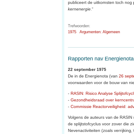
publiceert de uitkomsten toch nog p
kernenergie
.“
Trefwoorden:
1975
Argumenten: Algemeen
Rapporten nav Energienota
22 september 1975
De in de Energienota (van
26 sep
voorwaarden voor de bouw van ni
-
RASIN: Risico Analyse Splijtofcyc
-
Gezondheidsraad over kerncentr
-
Commissie Reactorveiligheid: advi
Volgens de auteurs van de RASIN (d
de splijtstofcyclus voor zover die 
Nevenactiviteiten (zoals verrijking