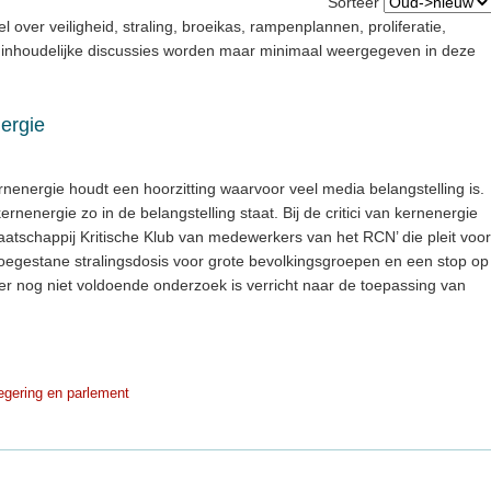
Sorteer
el over veiligheid, straling, broeikas, rampenplannen, proliferatie,
e inhoudelijke discussies worden maar minimaal weergegeven in deze
nergie
energie houdt een hoorzitting waarvoor veel media belangstelling is.
kernenergie zo in de belangstelling staat. Bij de critici van kernenergie
Maatschappij Kritische Klub van medewerkers van het RCN’ die pleit voor
toegestane stralingsdosis voor grote bevolkingsgroepen en een stop op
r nog niet voldoende onderzoek is verricht naar de toepassing van
gering en parlement