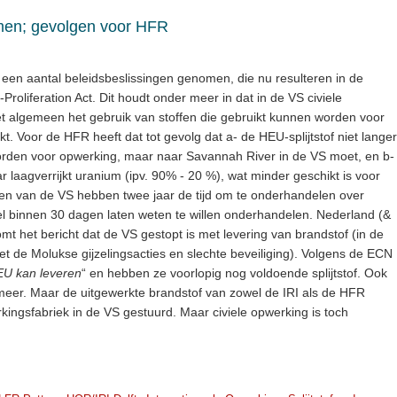
men; gevolgen voor HFR
r een aantal beleidsbeslissingen genomen, die nu resulteren in de
roliferation Act. Dit houdt onder meer in dat in de VS civiele
t algemeen het gebruik van stoffen die gebruikt kunnen worden voor
Voor de HFR heeft dat tot gevolg dat a- de HEU-splijtstof niet langer
orden voor opwerking, maar naar Savannah River in de VS moet, en b-
laagverrijkt uranium (ipv. 90% - 20 %), wat minder geschikt is voor
en van de VS hebben twee jaar de tijd om te onderhandelen over
 binnen 30 dagen laten weten te willen onderhandelen. Nederland (&
mt het bericht dat de VS gestopt is met levering van brandstof (in de
et de Molukse gijzelingsacties en slechte beveiliging). Volgens de ECN
HEU kan leveren
“ en hebben ze voorlopig nog voldoende splijtstof. Ook
tof meer. Maar de uitgewerkte brandstof van zowel de IRI als de HFR
ingsfabriek in de VS gestuurd. Maar civiele opwerking is toch