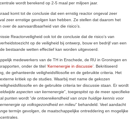
centrale wordt berekend op 2-5 maal per miljoen jaar.
ad komt tot de conclusie dat een ernstig reactor ongeval zeer
eval zeer ernstige gevolgen kan hebben. Ze stellen dat daarom het
 over de aanvaardbaarheid van die risico’s.
sie Reactorveiligheid ook tot de conclusie dat de risico’s van
overheidstoezicht op de veiligheid bij ontwerp, bouw en bedrijf van een
 de bestaande wetten effectief kan worden uitgevoerd.
ppelijk medewerkers van de TH in Enschede, de RU in Groningen en
srapporten, onder de titel ‘
Kernenergie in discussie
’. Bekritiseerd
, de gehanteerde veiligheidsfilosofie en de gebruikte criteria. Het
l externe kritiek op de studies. Waarbij met name de gekozen
iligheidsfilosofie en de gebruikte criteria ter discussie staan. Er wordt
eldwijde aspecten van kernenergie
”, toegespitst op de meer specifieke
al punten wordt “
de ontoereikendheid van onze huidige kennis voor
kernenergie op volksgezondheid en milieu
“ behandeld. Veel aandacht
ge termijn gevolgen, de maatschappelijke ontreddering en mogelijke
centrales.