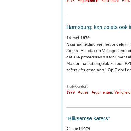
1978
Argumenten: Proliferatie
HFR/
Harrisburg: kan zoiets ook 
14 mei 1979
Naar aanleiding van het ongeluk in
Zaken (Albeda) en Volksgezondheid
dat alle procedures waarbij mensel
Meteen na het ongeluk zei een PZ
zoiets niet gebeuren
.“ Op 7 april
Trefwoorden:
1979
Acties
Argumenten: Veiligheid
"Bliksemse katers"
21 juni 1979