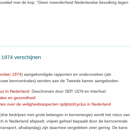
ositief met de kop: “
Geen meerderheid Nederlandse bevolking tegen
 1974 verschijnen
tember 1974
) aangekondigde rapporten en onderzoeken (als
euwe kerncentrales) worden aan de Tweede kamer aangeboden.
lus In Nederland
. Geschreven door SEP, UCN en Interfuel
ales en gezondheid
es over de veiligheidsaspecten splijtstofcyclus in Nederland
rie bedrijven met grote belangen in kernenergie) wordt het risico van
zich in Nederland afspeelt, vrijwel geheel bepaald door de kerncentrale.
, transport, afvalopslag) zijn daarmee vergeleken zeer gering. De kans