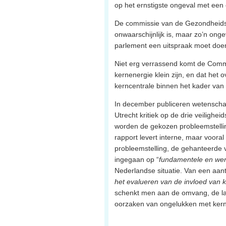
op het ernstigste ongeval met een 
De commissie van de Gezondheidsra
onwaarschijnlijk is, maar zo’n ong
parlement een uitspraak moet doen
Niet erg verrassend komt de Commis
kernenergie klein zijn, en dat het 
kerncentrale binnen het kader van
In december publiceren wetenscha
Utrecht kritiek op de drie veiligheid
worden de gekozen probleemstelling
rapport levert interne, maar voora
probleemstelling, de gehanteerde ve
ingegaan op “
fundamentele en wer
Nederlandse situatie. Van een aant
het evalueren van de invloed van 
schenkt men aan de omvang, de lan
oorzaken van ongelukken met kern