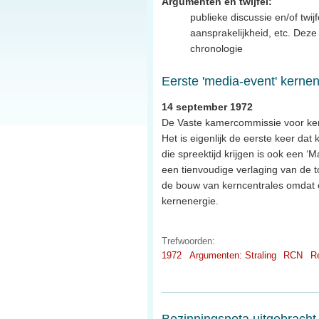
Argumenten en twijfel:
publieke discussie en/of twijf
aansprakelijkheid, etc. Dez
chronologie
Eerste 'media-event' kerne
14 september 1972
De Vaste kamercommissie voor kern
Het is eigenlijk de eerste keer dat 
die spreektijd krijgen is ook een ‘
een tienvoudige verlaging van de 
de bouw van kerncentrales omdat e
kernenergie.
Trefwoorden:
1972
Argumenten: Straling
RCN
Re
Bezinningsnota uitgebracht