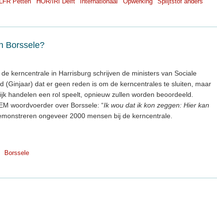
LFR Petten
HOR/IRI Delft
Internationaal
Opwerking
Splijtstof anders
in Borssele?
 de kerncentrale in Harrisburg schrijven de ministers van Sociale
 (Ginjaar) dat er geen reden is om de kerncentrales te sluiten, maar
ijk handelen een rol speelt, opnieuw zullen worden beoordeeld.
EM woordvoerder over Borssele: “
Ik wou dat ik kon zeggen: Hier kan
 demonstreren ongeveer 2000 mensen bij de kerncentrale.
Borssele