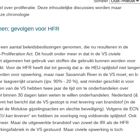
Sorteer
fel over proliferatie. Deze inhoudelijke discussies worden maar
ze chronologie
men; gevolgen voor HFR
r een aantal beleidsbeslissingen genomen, die nu resulteren in de
roliferation Act. Dit houdt onder meer in dat in de VS civiele
t algemeen het gebruik van stoffen die gebruikt kunnen worden voor
Voor de HFR heeft dat tot gevolg dat a- de HEU-splijtstof niet langer
orden voor opwerking, maar naar Savannah River in de VS moet, en b-
laagverrijkt uranium (ipv. 90% - 20 %), wat minder geschikt is voor
en van de VS hebben twee jaar de tijd om te onderhandelen over
 binnen 30 dagen laten weten te willen onderhandelen. Nederland (&
mt het bericht dat de VS gestopt is met levering van brandstof (in de
et de Molukse gijzelingsacties en slechte beveiliging). Volgens de ECN
HEU kan leveren
“ en hebben ze voorlopig nog voldoende splijtstof. Ook
tof meer. Maar de uitgewerkte brandstof van zowel de IRI als de HFR
ingsfabriek in de VS gestuurd. Maar civiele opwerking is toch