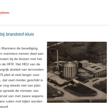
rphenix
ij brandstof-kluis
Mariniers de beveiliging
len mariniers nemen deel aan
inuten bij de kluizen met het
van de HFR. Het HEU van de
rijk doelwit van terroristen
VS pleit al veel langer voor
, dat veel minder geschikt is
r nog steeds niet van plan
ie spreekt de minister van
overval van met zware wapens
are ruiten met bijlen worden
beurd.