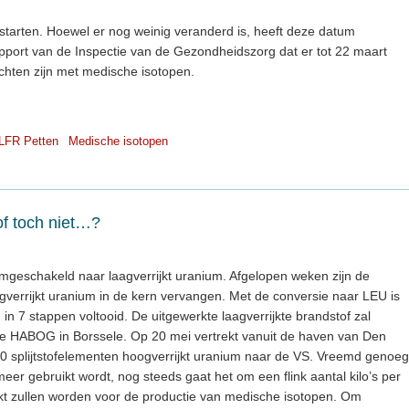
arten. Hoewel er nog weinig veranderd is, heeft deze datum
apport van de Inspectie van de Gezondheidszorg dat er tot 22 maart
hten zijn met medische isotopen.
LFR Petten
Medische isotopen
f toch niet…?
mgeschakeld naar laagverrijkt uranium. Afgelopen weken zijn de
ogverrijkt uranium in de kern vervangen. Met de conversie naar LEU is
n 7 stappen voltooid. De uitgewerkte laagverrijkte brandstof zal
 de HABOG in Borssele. Op 20 mei vertrekt vanuit de haven van Den
10 splijtstofelementen hoogverrijkt uranium naar de VS. Vreemd genoeg
eer gebruikt wordt, nog steeds gaat het om een flink aantal kilo’s per
ikt zullen worden voor de productie van medische isotopen. Om