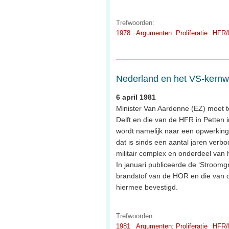
Trefwoorden:
1978
Argumenten: Proliferatie
HFR/
Nederland en het VS-ker
6 april 1981
Minister Van Aardenne (EZ) moet t
Delft en die van de HFR in Petten
wordt namelijk naar een opwerkings
dat is sinds een aantal jaren verb
militair complex en onderdeel va
In januari publiceerde de ‘Stroom
brandstof van de HOR en die van 
hiermee bevestigd.
Trefwoorden:
1981
Argumenten: Proliferatie
HFR/