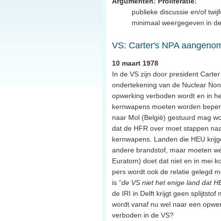
Argumenten: Proliferatie:
publieke discussie en/of twij
minimaal weergegeven in de
VS: Carter's NPA aangeno
10 maart 1978
In de VS zijn door president Carte
ondertekening van de Nuclear Non-P
opwerking verboden wordt en in he
kernwapens moeten worden beperkt. 
naar Mol (België) gestuurd mag w
dat de HFR over moet stappen naar 
kernwapens. Landen die HEU krijg
andere brandstof, maar moeten wel
Euratom) doet dat niet en in mei ko
pers wordt ook de relatie gelegd m
is “
de VS niet het enige land dat 
de IRI in Delft krijgt geen splijts
wordt vanaf nu wel naar een opwerk
verboden in de VS?