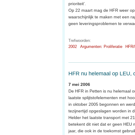
prioriteit’.
Op 22 maart mag de HFR weer opst
waarschijnlijk te maken met een r
geen leveringsproblemen te verwac
Trefwoorden:
2002
Argumenten: Proliferatie
HFR/
HFR nu helemaal op LEU, o
7 mei 2006
De HFR in Petten is nu helemaal o
laatste splijtstofelementen met ho
in oktober 2005 begonnen en werd i
tezijnertijd opgeslagen worden in
Helder het laatste transport met 2
betekent dit niet dat er geen HEU m
jaar, die ook in de toekomst gebru