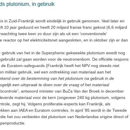
s plutonium, in gebruik
 in Zuid-Frankrijk wordt eindelijk in gebruik genomen. Veel later en
 10 jaar geduurd en heeft 20 miljard franse franc gekost (6,6 miljard
erwachting twee keer zo duur zijn als uit een ‘conventionele’
e reactor op het elektriciteitsnet aangesloten, en in oktober zijn er dan
air gebruik van het in de Superphenix gekweekte plutonium woedt nog
et gebruikt zal gaan worden voor de neutronenbom. De officiële respons
der de Euratom-safeguards (Frankrijk heeft het NPV nog steeds niet
n militair gebruik, wel een onttrekking van materiaal aan het
bekend over de bestemming van het plutonium na gebruik in de
gelijk een uitspraak te doen over de vraag of het materiaal
dscontrole
”, antwoord minister van BuZa Van der Broek in december
everde materiaal voor de kern (ongeveer 240 kg plutonium, volgens
role, zegt hij. Volgens proliferatie-experts kan Frankrijk, als
kken aan IAEA en Euratom controles. In april ’85 wordt in de Tweede
e het zou verbieden dat plutonium van Nederlandse origine direct of
apenproductie.