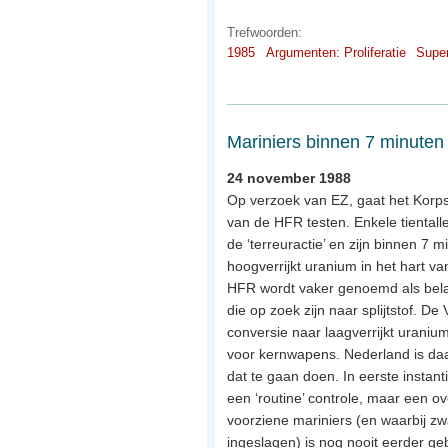
Trefwoorden:
1985
Argumenten: Proliferatie
Supe
Mariniers binnen 7 minuten b
24 november 1988
Op verzoek van EZ, gaat het Korps 
van de HFR testen. Enkele tiental
de ‘terreuractie’ en zijn binnen 7 m
hoogverrijkt uranium in het hart 
HFR wordt vaker genoemd als belang
die op zoek zijn naar splijtstof. De 
conversie naar laagverrijkt uranium
voor kernwapens. Nederland is daa
dat te gaan doen. In eerste instant
een ‘routine’ controle, maar een 
voorziene mariniers (en waarbij zw
ingeslagen) is nog nooit eerder ge