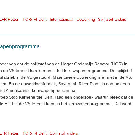
LFR Petten
HOR/IRI Delft
Internationaal
Opwerking
Splijtstof anders
nwapenprogramma
oegeven dat de splijtstof van de Hoger Onderwijs Reactor (HOR) in
 in de VS terecht kan komen in het kernwapenprogramma. De splijtstof
fabriek in de VS gestuurd. Maar civiele opwerking is er niet in de VS:
oden. En de opwerkingsfabriek, Savannah River Plant, is dan ook een
n het Amerikaanse kernwapenprogramma.
groep Stop Kernenergie’ Den Haag een onderzoek waaruit bleek dat de
de HFR in de VS terecht komt in het kernwapenprogramma. Dat wordt
LFR Petten
HOR/IRI Delft
Splijtstof anders