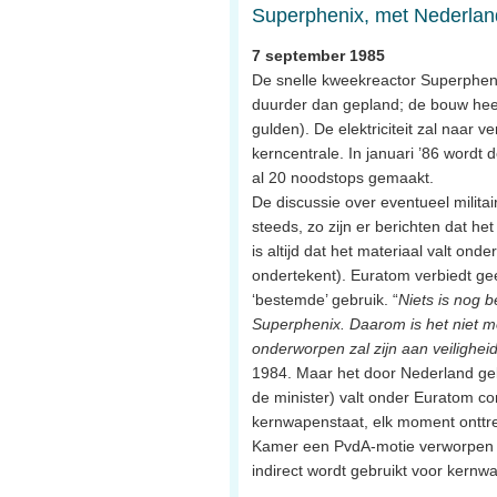
Superphenix, met Nederland
7 september 1985
De snelle kweekreactor Superphenix
duurder dan gepland; de bouw heeft
gulden). De elektriciteit zal naar v
kerncentrale. In januari ’86 wordt d
al 20 noodstops gemaakt.
De discussie over eventueel milit
steeds, zo zijn er berichten dat h
is altijd dat het materiaal valt on
ondertekent). Euratom verbiedt gee
‘bestemde’ gebruik. “
Niets is nog 
Superphenix. Daarom is het niet mo
onderworpen zal zijn aan veilighei
1984. Maar het door Nederland gel
de minister) valt onder Euratom cont
kernwapenstaat, elk moment onttre
Kamer een PvdA-motie verworpen di
indirect wordt gebruikt voor kernw