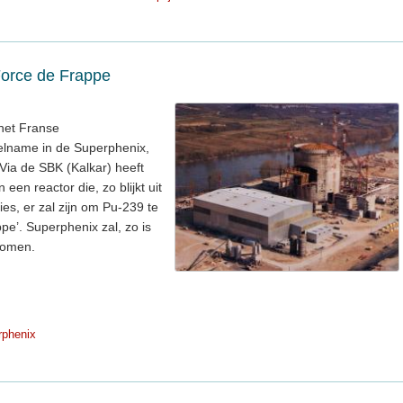
orce de Frappe
het Franse
lname in de Superphenix,
 Via de SBK (Kalkar) heeft
en reactor die, zo blijkt uit
es, er zal zijn om Pu-239 te
e’. Superphenix zal, zo is
 komen.
rphenix