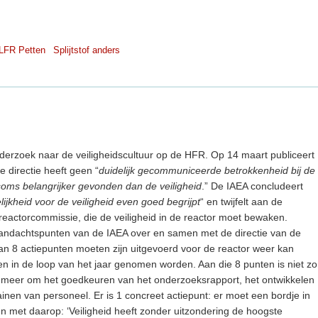
LFR Petten
Splijtstof anders
nderzoek naar de veiligheidscultuur op de HFR. Op 14 maart publiceert
e directie heeft geen “
duidelijk gecommuniceerde betrokkenheid bij de
soms belangrijker gevonden dan de veiligheid
.” De IAEA concludeert
ijkheid voor de veiligheid even goed begrijpt
“ en twijfelt aan de
 reactorcommissie, die de veiligheid in de reactor moet bewaken.
aandachtspunten van de IAEA over en samen met de directie van de
rvan 8 actiepunten moeten zijn uitgevoerd voor de reactor weer kan
n in de loop van het jaar genomen worden. Aan die 8 punten is niet zo
er meer om het goedkeuren van het onderzoeksrapport, het ontwikkelen
ainen van personeel. Er is 1 concreet actiepunt: er moet een bordje in
met daarop: ‘Veiligheid heeft zonder uitzondering de hoogste