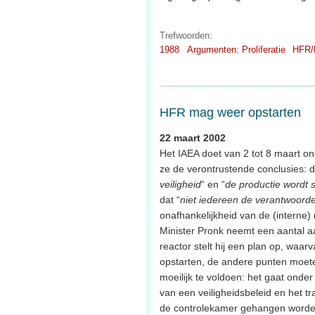
Trefwoorden:
1988
Argumenten: Proliferatie
HFR/
HFR mag weer opstarten
22 maart 2002
Het IAEA doet van 2 tot 8 maart o
ze de verontrustende conclusies: d
veiligheid
“ en “
de productie wordt 
dat “
niet iedereen de verantwoordel
onafhankelijkheid van de (interne)
Minister Pronk neemt een aantal 
reactor stelt hij een plan op, waa
opstarten, de andere punten moete
moeilijk te voldoen: het gaat ond
van een veiligheidsbeleid en het tr
de controlekamer gehangen worden 