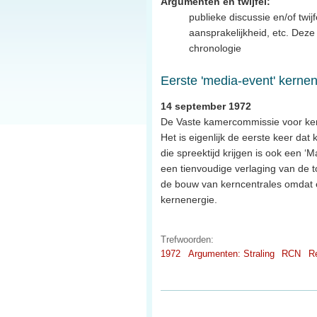
Argumenten en twijfel:
publieke discussie en/of twijf
aansprakelijkheid, etc. Dez
chronologie
Eerste 'media-event' kerne
14 september 1972
De Vaste kamercommissie voor kern
Het is eigenlijk de eerste keer dat 
die spreektijd krijgen is ook een ‘
een tienvoudige verlaging van de 
de bouw van kerncentrales omdat e
kernenergie.
Trefwoorden:
1972
Argumenten: Straling
RCN
Re