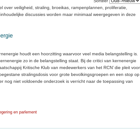
Sorteer
el over veiligheid, straling, broeikas, rampenplannen, proliferatie,
e inhoudelijke discussies worden maar minimaal weergegeven in deze
nergie
energie houdt een hoorzitting waarvoor veel media belangstelling is.
kernenergie zo in de belangstelling staat. Bij de critici van kernenergie
Maatschappij Kritische Klub van medewerkers van het RCN’ die pleit voor
toegestane stralingsdosis voor grote bevolkingsgroepen en een stop op
r nog niet voldoende onderzoek is verricht naar de toepassing van
gering en parlement