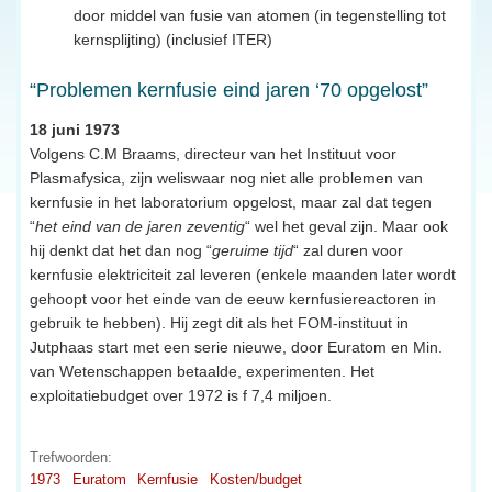
door middel van fusie van atomen (in tegenstelling tot
kernsplijting) (inclusief ITER)
“Problemen kernfusie eind jaren ‘70 opgelost”
18 juni 1973
Volgens C.M Braams, directeur van het Instituut voor
Plasmafysica, zijn weliswaar nog niet alle problemen van
kernfusie in het laboratorium opgelost, maar zal dat tegen
“
het eind van de jaren zeventig
“ wel het geval zijn. Maar ook
hij denkt dat het dan nog “
geruime tijd
“ zal duren voor
kernfusie elektriciteit zal leveren (enkele maanden later wordt
gehoopt voor het einde van de eeuw kernfusiereactoren in
gebruik te hebben). Hij zegt dit als het FOM-instituut in
Jutphaas start met een serie nieuwe, door Euratom en Min.
van Wetenschappen betaalde, experimenten. Het
exploitatiebudget over 1972 is f 7,4 miljoen.
Trefwoorden:
1973
Euratom
Kernfusie
Kosten/budget