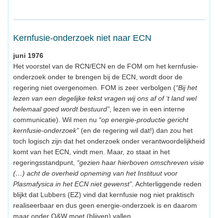
Kernfusie-onderzoek niet naar ECN
juni 1976
Het voorstel van de RCN/ECN en de FOM om het kernfusie-
onderzoek onder te brengen bij de ECN, wordt door de
regering niet overgenomen. FOM is zeer verbolgen (
“Bij het
lezen van een degelijke tekst vragen wij ons af of ‘t land wel
helemaal goed wordt bestuurd”
, lezen we in een interne
communicatie). Wil men nu
“op energie-productie gericht
kernfusie-onderzoek”
(en de regering wil dat!) dan zou het
toch logisch zijn dat het onderzoek onder verantwoordelijkheid
komt van het ECN, vindt men. Maar, zo staat in het
regeringsstandpunt,
“gezien haar hierboven omschreven visie
(…) acht de overheid opneming van het Instituut voor
Plasmafysica in het ECN niet gewenst”
. Achterliggende reden
blijkt dat Lubbers (EZ) vind dat kernfusie nog niet praktisch
realiseerbaar en dus geen energie-onderzoek is en daarom
maar onder O&W moet (blijven) vallen.