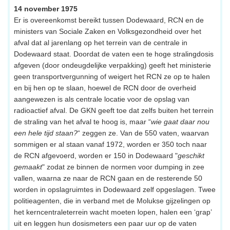
14 november 1975
Er is overeenkomst bereikt tussen Dodewaard, RCN en de
ministers van Sociale Zaken en Volksgezondheid over het
afval dat al jarenlang op het terrein van de centrale in
Dodewaard staat. Doordat de vaten een te hoge stralingdosis
afgeven (door ondeugdelijke verpakking) geeft het ministerie
geen transportvergunning of weigert het RCN ze op te halen
en bij hen op te slaan, hoewel de RCN door de overheid
aangewezen is als centrale locatie voor de opslag van
radioactief afval. De GKN geeft toe dat zelfs buiten het terrein
de straling van het afval te hoog is, maar “
wie gaat daar nou
een hele tijd staan?
“ zeggen ze. Van de 550 vaten, waarvan
sommigen er al staan vanaf 1972, worden er 350 toch naar
de RCN afgevoerd, worden er 150 in Dodewaard "
geschikt
gemaakt
" zodat ze binnen de normen voor dumping in zee
vallen, waarna ze naar de RCN gaan en de resterende 50
worden in opslagruimtes in Dodewaard zelf opgeslagen. Twee
politieagenten, die in verband met de Molukse gijzelingen op
het kerncentraleterrein wacht moeten lopen, halen een ‘grap’
uit en leggen hun dosismeters een paar uur op de vaten