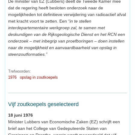
De minister van EZ (Lubbers) deelt de Tweede Kamer mee
dat de regering heeft besloten onderzoek naar de
mogelijkheden tot definitieve verwijdering van radioactief afval
met kracht voort te zetten. Een
“in te stellen
interdepartementaire werkgroep zal, te samen met
deskundigen van de Rijksgeologische Dienst en het RCN een
onderzoek – met inbegrip van proefboringen – doen instellen
naar de mogelijkheid en aanvaardbaarheid van opslag in
steenzoutformaties.”
Trefwoorden:
1976
opslag in zoutkoepels
Vijf zoutkoepels geselecteerd
18 juni 1976
Minister Lubbers van Economische Zaken (EZ) schrijft een
brief aan het College van Gedeputeerde Staten van
Groningen en Drenthe, waarin wordt meegedeeld dat vijf