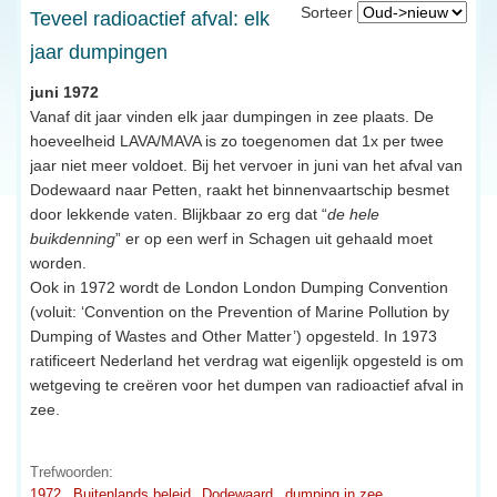
Sorteer
Teveel radioactief afval: elk
jaar dumpingen
juni 1972
Vanaf dit jaar vinden elk jaar dumpingen in zee plaats. De
hoeveelheid LAVA/MAVA is zo toegenomen dat 1x per twee
jaar niet meer voldoet. Bij het vervoer in juni van het afval van
Dodewaard naar Petten, raakt het binnenvaartschip besmet
door lekkende vaten. Blijkbaar zo erg dat “
de hele
buikdenning
” er op een werf in Schagen uit gehaald moet
worden.
Ook in 1972 wordt de London London Dumping Convention
(voluit: ‘Convention on the Prevention of Marine Pollution by
Dumping of Wastes and Other Matter’) opgesteld. In 1973
ratificeert Nederland het verdrag wat eigenlijk opgesteld is om
wetgeving te creëren voor het dumpen van radioactief afval in
zee.
Trefwoorden:
1972
Buitenlands beleid
Dodewaard
dumping in zee