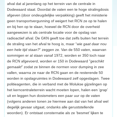
afval dat al jarenlang op het terrein van de centrale in
Dodewaard staat. Doordat de vaten een te hoge stralingdosis
afgeven (door ondeugdelijke verpakking) geeft het ministerie
geen transportvergunning of weigert het RCN ze op te halen
en bij hen op te slaan, hoewel de RCN door de overheid
aangewezen is als centrale locatie voor de opslag van
radioactief afval. De GKN geeft toe dat zelfs buiten het terrein
de straling van het afval te hoog is, maar “
wie gaat daar nou
een hele tijd staan?
“ zeggen ze. Van de 550 vaten, waarvan
sommigen er al staan vanaf 1972, worden er 350 toch naar
de RCN afgevoerd, worden er 150 in Dodewaard "
geschikt
gemaakt
" zodat ze binnen de normen voor dumping in zee
vallen, waarna ze naar de RCN gaan en de resterende 50
worden in opslagruimtes in Dodewaard zelf opgeslagen. Twee
politieagenten, die in verband met de Molukse gijzelingen op
het kerncentraleterrein wacht moeten lopen, halen een ‘grap’
uit en leggen hun dosismeters een paar uur op de vaten
(volgens anderen tonen ze hiermee aan dat van het afval wel
degelijk gevaar uitgaat, ondanks alle geruststellende
woorden). Er ontstaat consternatie als ze ‘besmet’ lijken te