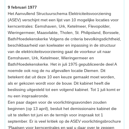
9 februari 1977
Het Aanvullend Structuurschema Elektriciteitsvoorziening
(ASEV) verschijnt met een lijst van 10 mogelijke locaties voor
kerncentrales: Eemshaven, Urk, Ketelmeer, Flevopolder,
Wieringermeer, Maasvlakte, Tholen, St. Philipsland, Borssele,
Bath/Hoedekenskerke Volgens de criteria bevolkingsdichtheid,
beschikbaarheid van koelwater en inpassing in de structuur
van de elektriciteitsvoorziening gaat de voorkeur uit naar
Eemshaven, Urk, Ketelmeer, Wieringermeer en
Bath/Hoedekenskerke. Het in juli 1975 gepubliceerde deel A
noemde ook nog de nu afgevallen locatie Diemen. Dit
betekent dat uit deze 10 een keuze gemaakt moet worden,
als er gekozen wordt voor de bouw. Dit kabinet heeft die
beslissing uitgesteld tot een volgend kabinet. Tot 1 juli komt er
nu een inspraakronde.
Een paar dagen voor de voorlichtingsavonden zouden
beginnen (op 13 april), besluit het demissionaire kabinet die
uit te stellen tot juni en de termijn voor inspraak tot 1
september. Er is veel kritiek op de ASEV voorlichtingsbrochure
‘Plaatsen voor kerncentrales en wat u daar over te zeggen