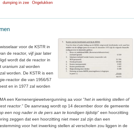
dumping in zee
Ongelukken
emen
wisselaar voor de KSTR in
n de reactor, vijf jaar later
gd wordt dat de reactor in
kt uranium zal worden
h zal worden. De KSTR is een
gie-reactor die van 1956/57
weest en in 1977 zal worden
EMA een Kernenergiewetvergunning aa voor “
het in werking stellen of
est reactor
.“ De aanvraag wordt op 14 december door de gemeente
op een nog nader in de pers aan te kondigen tijdstip
“ een hoorzitting
ing zeggen dat een hoorzitting niet meer zal zijn dan een
oestemming voor het inwerking stellen al verscholen zou liggen in de