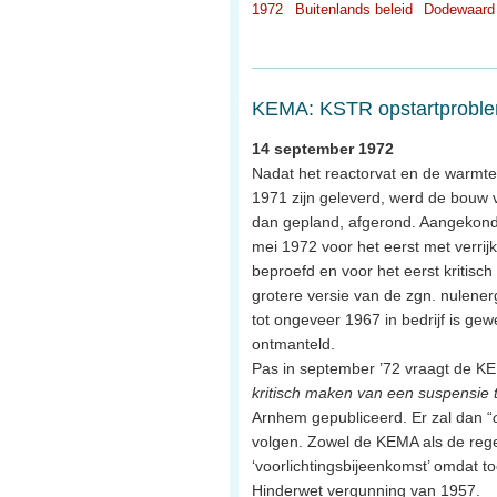
1972
Buitenlands beleid
Dodewaard
KEMA: KSTR opstartprobl
14 september 1972
Nadat het reactorvat en de warmte
1971 zijn geleverd, werd de bouw va
dan gepland, afgerond. Aangekondi
mei 1972 voor het eerst met verrij
beproefd en voor het eerst kritisc
grotere versie van de zgn. nulener
tot ongeveer 1967 in bedrijf is ge
ontmanteld.
Pas in september ’72 vraagt de K
kritisch maken van een suspensie t
Arnhem gepubliceerd. Er zal dan “
volgen. Zowel de KEMA als de reger
‘voorlichtingsbijeenkomst’ omdat t
Hinderwet vergunning van 1957.