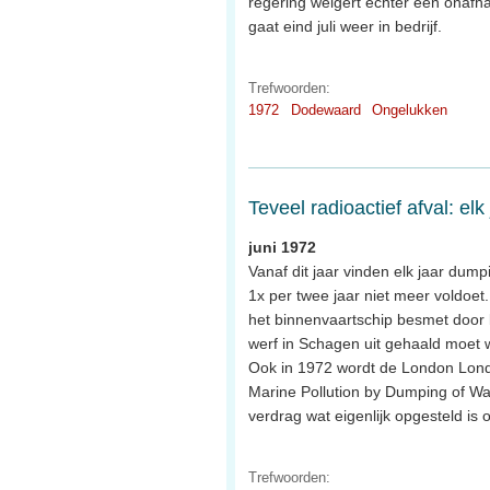
regering weigert echter een onafhan
gaat eind juli weer in bedrijf.
Trefwoorden:
1972
Dodewaard
Ongelukken
Teveel radioactief afval: el
juni 1972
Vanaf dit jaar vinden elk jaar du
1x per twee jaar niet meer voldoet.
het binnenvaartschip besmet door l
werf in Schagen uit gehaald moet 
Ook in 1972 wordt de London Londo
Marine Pollution by Dumping of Was
verdrag wat eigenlijk opgesteld is
Trefwoorden: