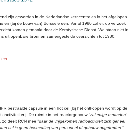
kend zijn geworden in de Nederlandse kerncentrales in het afgelopen
ie en (bij de bouw van) Borssele één. Vanaf 1980 zal er, op verzoek
verzicht komen gemaakt door de Kernfysische Dienst. We staan niet in
ons uit openbare bronnen samengestelde overzichten tot 1980.
kken
FR bestraalde capsule in een hot cel (bij het ontkoppen wordt op de
activiteit vrij. De ruimte in het reactorgebouw “
zal enige maanden
”
, zo deelt RCN mee ”
daar de vrijgekomen radioactiviteit zich geheel
oten cel is geen besmetting van personeel of gebouw opgetreden.
”