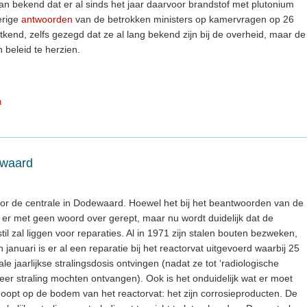
an bekend dat er al sinds het jaar daarvoor brandstof met plutonium
erige
antwoorden
van de betrokken ministers op kamervragen op 26
tkend, zelfs gezegd dat ze al lang bekend zijn bij de overheid, maar de
beleid te herzien.
n
ewaard
voor de centrale in Dodewaard. Hoewel het bij het beantwoorden van de
r met geen woord over gerept, maar nu wordt duidelijk dat de
til zal liggen voor reparaties. Al in 1971 zijn stalen bouten bezweken,
 januari is er al een reparatie bij het reactorvat uitgevoerd waarbij 25
le jaarlijkse stralingsdosis ontvingen (nadat ze tot ‘radiologische
r straling mochten ontvangen). Ook is het onduidelijk wat er moet
oopt op de bodem van het reactorvat: het zijn corrosieproducten. De