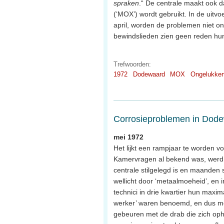
spraken
.“ De centrale maakt ook d
(‘MOX’) wordt gebruikt. In de uitvo
april, worden de problemen niet on
bewindslieden zien geen reden hun 
Trefwoorden:
1972
Dodewaard
MOX
Ongelukke
Corrosieproblemen in Dod
mei 1972
Het lijkt een rampjaar te worden 
Kamervragen al bekend was, werd e
centrale stilgelegd is en maanden s
wellicht door ‘metaalmoeheid’, en in
technici in drie kwartier hun maxima
werker’ waren benoemd, en dus mee
gebeuren met de drab die zich oph