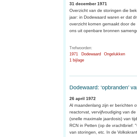
31 december 1971
Overzicht van de storingen die be
jaar: in Dodewaard waren er dat dri
overzicht komen gemaakt door de K
ons uit openbare bronnen samenge
Trefwoorden:
1971
Dodewaard
Ongelukken
1 bijlage
Dodewaard: ‘opbranden’ van 
26 april 1972
Al maandenlang zijn er berichten 
reactorvat, vervijfvoudiging van de 
(snelle maximale jaardosis) van tijd
RCN in Petten (op de vrachtbrief: "
van storingen, etc. In de Volkskran