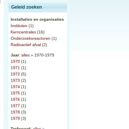
Geleid zoeken
Installaties en organisaties
Instituten
(1)
Kerncentrales
(16)
Onderzoeksreactoren
(1)
Radioactief afval
(2)
Jaar
:
alles
» 1970-1979
1970
(1)
1971
(1)
1972
(5)
1973
(2)
1974
(1)
1975
(1)
1976
(1)
1977
(1)
1978
(3)
1979
(3)
Trefwoord
:
alles
»