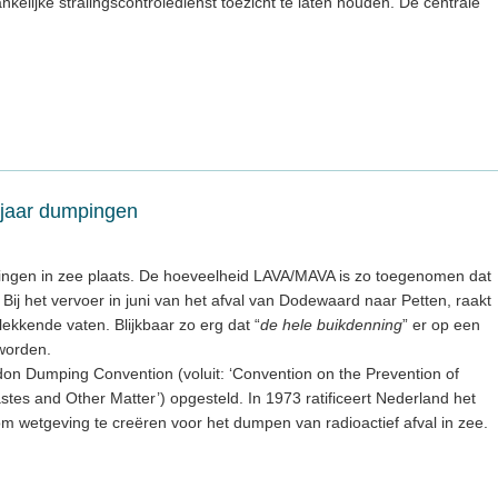
kelijke stralingscontroledienst toezicht te laten houden. De centrale
k jaar dumpingen
mpingen in zee plaats. De hoeveelheid LAVA/MAVA is zo toegenomen dat
 Bij het vervoer in juni van het afval van Dodewaard naar Petten, raakt
ekkende vaten. Blijkbaar zo erg dat “
de hele buikdenning
” er op een
worden.
n Dumping Convention (voluit: ‘Convention on the Prevention of
tes and Other Matter’) opgesteld. In 1973 ratificeert Nederland het
 om wetgeving te creëren voor het dumpen van radioactief afval in zee.