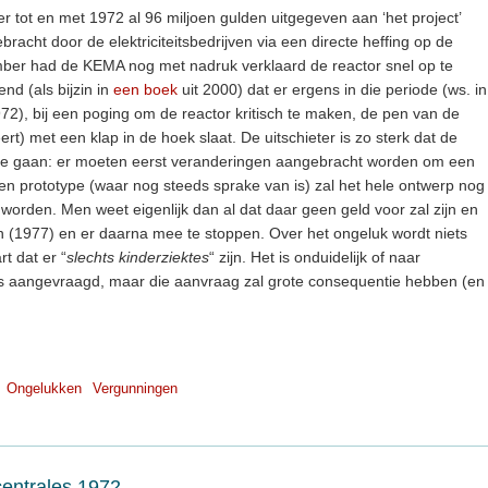
r tot en met 1972 al 96 miljoen gulden uitgegeven aan ‘het project’
racht door de elektriciteitsbedrijven via een directe heffing op de
ember had de KEMA nog met nadruk verklaard de reactor snel op te
end (als bijzin in
een boek
uit 2000) dat er ergens in die periode (ws. in
), bij een poging om de reactor kritisch te maken, de pen van de
ert) met een klap in de hoek slaat. De uitschieter is zo sterk dat de
r te gaan: er moeten eerst veranderingen aangebracht worden om een
en prototype (waar nog steeds sprake van is) zal het hele ontwerp nog
orden. Men weet eigenlijk dan al dat daar geen geld voor zal zijn en
n (1977) en er daarna mee te stoppen. Over het ongeluk wordt niets
t dat er “
slechts kinderziektes
“ zijn. Het is onduidelijk of naar
is aangevraagd, maar die aanvraag zal grote consequentie hebben (en
Ongelukken
Vergunningen
centrales 1972