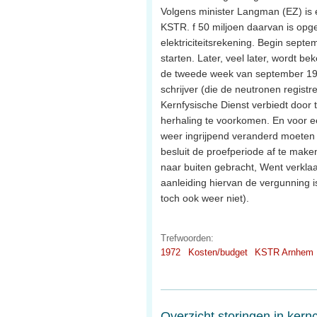
Volgens minister Langman (EZ) is e
KSTR. f 50 miljoen daarvan is opgeb
elektriciteitsrekening. Begin sept
starten. Later, veel later, wordt bek
de tweede week van september 1972
schrijver (die de neutronen registre
Kernfysische Dienst verbiedt doo
herhaling te voorkomen. En voor e
weer ingrijpend veranderd moeten w
besluit de proefperiode af te make
naar buiten gebracht, Went verklaar
aanleiding hiervan de vergunning 
toch ook weer niet).
Trefwoorden:
1972
Kosten/budget
KSTR Arnhem
Overzicht storingen in kern