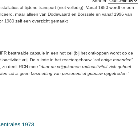
Sorteer
stallaties of tijdens transport (niet volledig). Vanaf 1980 wordt er een
ubliceerd, maar alleen van Dodewaard en Borssele en vanaf 1996 van
Voor 1980 zelf een overzicht gemaakt
FR bestraalde capsule in een hot cel (bij het ontkoppen wordt op de
activiteit vrij. De ruimte in het reactorgebouw “
zal enige maanden
”
, zo deelt RCN mee ”
daar de vrijgekomen radioactiviteit zich geheel
oten cel is geen besmetting van personeel of gebouw opgetreden.
”
centrales 1973