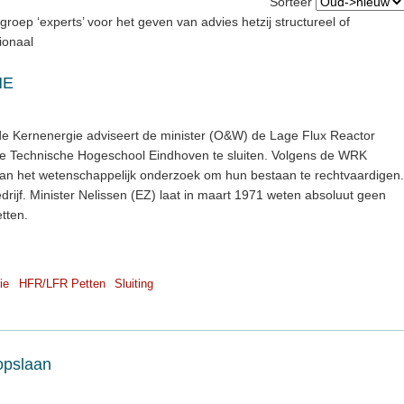
Sorteer
groep ‘experts’ voor het geven van advies hetzij structureel of
tionaal
NE
e Kernenergie adviseert de minister (O&W) de Lage Flux Reactor
 Technische Hogeschool Eindhoven te sluiten. Volgens de WRK
 aan het wetenschappelijk onderzoek om hun bestaan te rechtvaardigen.
drijf. Minister Nelissen (EZ) laat in maart 1971 weten absoluut geen
tten.
ie
HFR/LFR Petten
Sluiting
opslaan