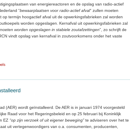
tigingsplaatsen van energiereactoren en de opslag van radio-actief
 Nederland “
bewaarplaatsen voor radio-actief afval
“ zullen moeten
 op termijn hoogactief afval uit de opwerkingsfabrieken zal worden
 zoutkoepels worden opgeslagen. Kernafval uit opwerkingsfabrieken zal
 moeten worden opgeslagen in stabiele zoutafzettingen
”, zo schrijft de
N vindt opslag van kernafval in zoutvoorkomens onder het vaste
pels
stalleerd
d (AER) wordt geïnstalleerd. De AER is in januari 1974 voorgesteld
ke Raad voor het Regeringsbeleid en op 25 februari bij Koninklijk
van EZ
“op zijn verzoek of uit eigener beweging”
te adviseren over het te
aat uit vertegenwoordigers van o.a. consumenten, producenten,