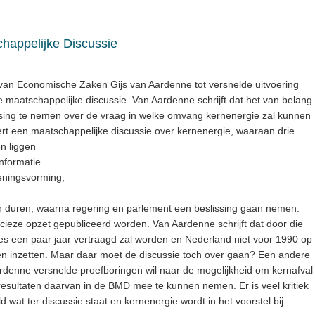
happelijke Discussie
van Economische Zaken Gijs van Aardenne tot versnelde uitvoering
 maatschappelijke discussie. Van Aardenne schrijft dat het van belang
issing te nemen over de vraag in welke omvang kernenergie zal kunnen
t een maatschappelijke discussie over kernenergie, waaraan drie
n liggen
informatie
eningsvorming,
n duren, waarna regering en parlement een beslissing gaan nemen.
recieze opzet gepubliceerd worden. Van Aardenne schrijft dat door die
es een paar jaar vertraagd zal worden en Nederland niet voor 1990 op
en inzetten. Maar daar moet de discussie toch over gaan? Een andere
ardenne versnelde proefboringen wil naar de mogelijkheid om kernafval
resultaten daarvan in de BMD mee te kunnen nemen. Er is veel kritiek
d wat ter discussie staat en kernenergie wordt in het voorstel bij