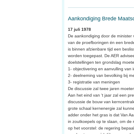
Aankondiging Brede Maatsc
17 juli 1978
De aankondiging door de minister 
van de proefboringen én een brede
is binnen afzienbare tijd een besl
worden toegepast. De AER adviseer
doelstellingen ten grondslag moete
1- objectivering en aanvulling van 
2- deelneming van bevolking bij m
3- registratie van meningen
De discussie zal twee jaren moete
Aan het eind van ‘t jaar zal een p
discussie de bouw van kerncentral
grote schaal kernenergie zal kunn
adder onder het gras is dat Van A
in zoutkoepels op te slaan, om de 
op het voorstel: de regering bepaal