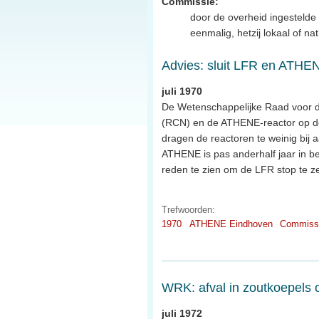
Commissie:
door de overheid ingestelde 
eenmalig, hetzij lokaal of na
Advies: sluit LFR en ATHE
juli 1970
De Wetenschappelijke Raad voor d
(RCN) en de ATHENE-reactor op de
dragen de reactoren te weinig bij
ATHENE is pas anderhalf jaar in be
reden te zien om de LFR stop te ze
Trefwoorden:
1970
ATHENE Eindhoven
Commiss
WRK: afval in zoutkoepels 
juli 1972