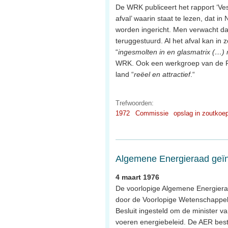
De WRK publiceert het rapport ‘Ves
afval’ waarin staat te lezen, dat in
worden ingericht. Men verwacht dat
teruggestuurd. Al het afval kan in
“
ingesmolten in en glasmatrix (…)
WRK. Ook een werkgroep van de RC
land “
reëel en attractief
.“
Trefwoorden:
1972
Commissie
opslag in zoutkoe
Algemene Energieraad geïn
4 maart 1976
De voorlopige Algemene Energieraa
door de Voorlopige Wetenschappelij
Besluit ingesteld om de minister 
voeren energiebeleid. De AER best