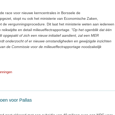
n de race voor nieuwe kerncentrales in Borssele de
gezet, stopt nu ook het ministerie van Economische Zaken,
t de vergunningsprocedure. Dit laat het ministerie weten aan iedereen
eikwijdte en detail milieueffectrapportage.
"Op het ogenblik dat één
t opgepakt of zich een nieuw initiatief aandient, zal een MER
dt onderzocht of er nieuwe omstandigheden en gewijzigde inzichten
es van de Commissie voor de milieueffectrapportage noodzakelijk
unningen
joen voor Pallas