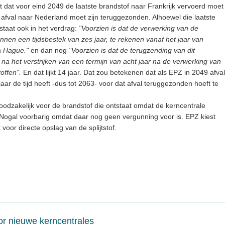
jkt dat voor eind 2049 de laatste brandstof naar Frankrijk vervoerd moet
het afval naar Nederland moet zijn teruggezonden. Alhoewel die laatste
 staat ook in het verdrag:
"Voorzien is dat de verwerking van de
binnen een tijdsbestek van zes jaar, te rekenen vanaf het jaar van
a Hague."
en dan nog
"Voorzien is dat de terugzending van dit
ndt na het verstrijken van een termijn van acht jaar na de verwerking van
offen".
En dat lijkt 14 jaar. Dat zou betekenen dat als EPZ in 2049 afval
ar de tijd heeft -dus tot 2063- voor dat afval teruggezonden hoeft te
odzakelijk voor de brandstof die ontstaat omdat de kerncentrale
 Nogal voorbarig omdat daar nog geen vergunning voor is. EPZ kiest
 voor directe opslag van de splijtstof.
or nieuwe kerncentrales