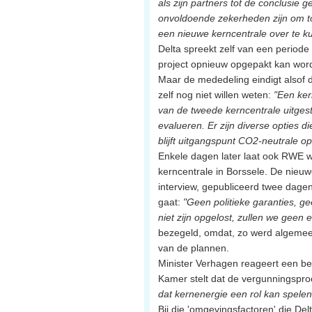
als zijn partners tot de conclusie
onvoldoende zekerheden zijn om t
een nieuwe kerncentrale over te k
Delta spreekt zelf van een periode
project opnieuw opgepakt kan wor
Maar de mededeling eindigt alsof di
zelf nog niet willen weten:
"Een ker
van de tweede kerncentrale uitgeste
evalueren. Er zijn diverse opties 
blijft uitgangspunt CO2-neutrale o
Enkele dagen later laat ook RWE w
kerncentrale in Borssele. De nieuw
interview, gepubliceerd twee dagen
gaat:
"Geen politieke garanties, 
niet zijn opgelost, zullen we geen
bezegeld, omdat, zo werd algemee
van de plannen.
Minister Verhagen reageert een beet
Kamer stelt dat de vergunningspr
dat kernenergie een rol kan spelen
Bij die 'omgevingsfactoren' die De