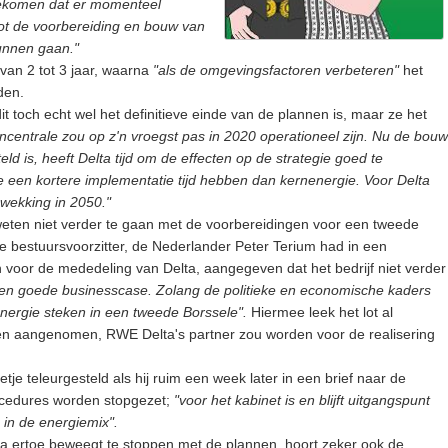
 gekomen dat er momenteel
ot de voorbereiding en bouw van
unnen gaan."
 van 2 tot 3 jaar, waarna
"als de omgevingsfactoren verbeteren"
het
den.
t toch echt wel het definitieve einde van de plannen is, maar ze het
ncentrale zou op z'n vroegst pas in 2020 operationeel zijn. Nu de bouw
ld is, heeft Delta tijd om de effecten op de strategie goed te
die een kortere implementatie tijd hebben dan kernenergie. Voor Delta
pwekking in 2050."
eten niet verder te gaan met de voorbereidingen voor een tweede
e bestuursvoorzitter, de Nederlander Peter Terium had in een
 voor de mededeling van Delta, aangegeven dat het bedrijf niet verder
geen goede businesscase. Zolang de politieke en economische kaders
 energie steken in een tweede Borssele".
Hiermee leek het lot al
n aangenomen, RWE Delta's partner zou worden voor de realisering
je teleurgesteld als hij ruim een week later in een brief naar de
ocedures worden stopgezet;
"voor het kabinet is en blijft uitgangspunt
 in de energiemix".
lta ertoe beweegt te stoppen met de plannen, hoort zeker ook de