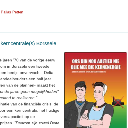
Pallas Petten
kerncentrale(s) Borssele
e jaren '70 van de vorige eeuw
 om in Borssele een tweede
een beetje onverwacht –Delta
andeelhouders een half jaar
len van de plannen- maakt het
ende jaren geen mogelijkheden"
eland te realiseren."
atie van de financiële crisis, de
oor een kerncentrale, het huidige
overcapaciteit op de
eprijzen.
"Daarom zijn zowel Delta