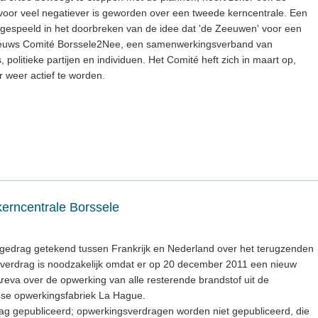
arvoor veel negatiever is geworden over een tweede kerncentrale. Een
t gespeeld in het doorbreken van de idee dat 'de Zeeuwen' voor een
 Zeeuws Comité Borssele2Nee, een samenwerkingsverband van
politieke partijen en individuen. Het Comité heft zich in maart op,
r weer actief te worden.
erncentrale Borssele
l gedrag getekend tussen Frankrijk en Nederland over het terugzenden
jk verdrag is noodzakelijk omdat er op 20 december 2011 een nieuw
reva over de opwerking van alle resterende brandstof uit de
anse opwerkingsfabriek La Hague.
drag gepubliceerd; opwerkingsverdragen worden niet gepubliceerd, die