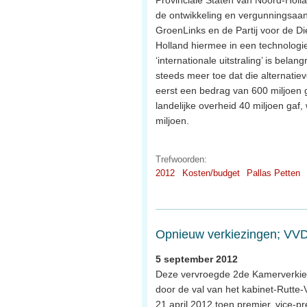
Provinciale Staten van Noord-Holl
de ontwikkeling en vergunningsaan
GroenLinks en de Partij voor de D
Holland hiermee in een technologie 
‘internationale uitstraling’ is bel
steeds meer toe dat die alternatiev
eerst een bedrag van 600 miljoen g
landelijke overheid 40 miljoen ga
miljoen.
Trefwoorden:
2012
Kosten/budget
Pallas Petten
Opnieuw verkiezingen; VV
5 september 2012
Deze vervroegde 2de Kamerverkie
door de val van het kabinet-Rutte-
21 april 2012 toen premier, vice-pr