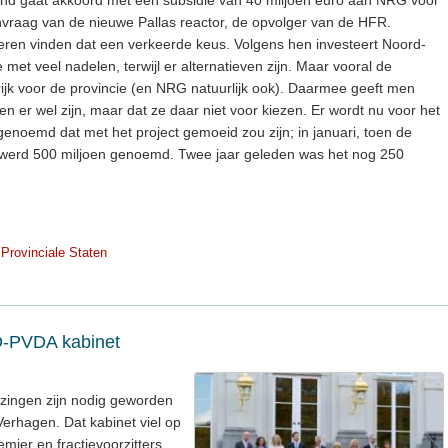
and gaat akkoord met een subsidie van 40 miljoen euro aan NRG voor
vraag van de nieuwe Pallas reactor, de opvolger van de HFR.
ieren vinden dat een verkeerde keus. Volgens hen investeert Noord-
met veel nadelen, terwijl er alternatieven zijn. Maar vooral de
angrijk voor de provincie (en NRG natuurlijk ook). Daarmee geeft men
en er wel zijn, maar dat ze daar niet voor kiezen. Er wordt nu voor het
enoemd dat met het project gemoeid zou zijn; in januari, toen de
f, werd 500 miljoen genoemd. Twee jaar geleden was het nog 250
Provinciale Staten
D-PVDA kabinet
zingen zijn nodig geworden
Verhagen. Dat kabinet viel op
emier en fractievoorzitters