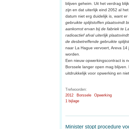
blijven geheim. Uit het verdrag bli
zijn en dat uiterlijk eind 2052 al 
datum niet erg duidelijk is, want er
gebruikte splijtstoffen plaatsvindt 
aankomst ervan bij de fabriek te L
radioactief afval uiterlijk plaatsvi
de desbetreffende gebruikte splijtst
naar La Hague vervoert, Areva 14 ja
worden.
Een nieuw opwerkingscontract is no
Borssele langer open mag blijven.
uitdrukkelijk voor opwerking en niet
Trefwoorden:
2012
Borssele
Opwerking
1 bijlage
Minister stopt procedure vo