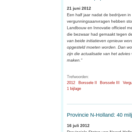
21 juni 2012
Een half jaar nadat de bedrijven i
vergunningsaanvragen hebben stop
Landbouw en Innovatie officieel me
die bezwaar had gemaakt tegen de r
van beide initiatieven opnieuw word
opgesteld moeten worden. Dan wor
zijn die actualisatie van het advi
maken."
Trefwoorden:
2012
Borssele II
Borssele III
Verg
1 bijlage
Provincie N-Holland: 40 mil
16 juli 2012