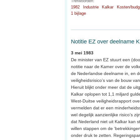
Trefwoorden:
1982
Industrie
Kalkar
Kosten/budg
1 bijlage
Notitie EZ over deelname K
3 mei 1983
De minister van EZ stuurt een (doo
notitie naar de Kamer over de volk
de Nederlandse deelname in, en d
veiligheidsrisico’s van de bouw va
Hieruit blijkt onder meer dat de u
Kalkar oplopen tot 1,1 miljard gulde
West-Duitse veiligheidsrapport ove
vermelden dat er een minderheidsst
wel degelijk aanzienlijke risico’s z
dat Nederland niet uit Kalkar kan 
willen stappen om de ‘betrekkingen
onder druk te zetten. Regeringspar