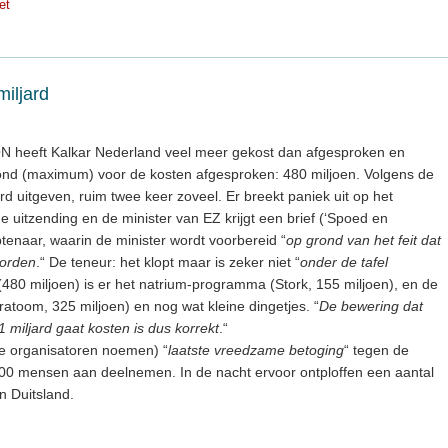
et
iljard
ON heeft Kalkar Nederland veel meer gekost dan afgesproken en
afond (maximum) voor de kosten afgesproken: 480 miljoen. Volgens de
rd uitgeven, ruim twee keer zoveel. Er breekt paniek uit op het
 de uitzending en de minister van EZ krijgt een brief (‘Spoed en
btenaar, waarin de minister wordt voorbereid “
op grond van het feit dat
worden
.“ De teneur: het klopt maar is zeker niet “
onder de tafel
480 miljoen) is er het natrium-programma (Stork, 155 miljoen), en de
oom, 325 miljoen) en nog wat kleine dingetjes. “
De bewering dat
1 miljard gaat kosten is dus korrekt
.“
de organisatoren noemen) “
laatste vreedzame betoging
“ tegen de
00 mensen aan deelnemen. In de nacht ervoor ontploffen een aantal
n Duitsland.