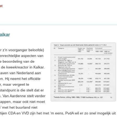
et
alkar
r z’n voorganger beloofde)
enrechtelijke aspecten van
e beoordeling van de
n de kweekreactor in Kalkar.
itgaven van Nederland aan
n. Hij neemt het officiële
r, maar vergeet te
andpunt is die stelt dat er
ijn. Van Aardenne stelt verder
stappen, maar ook niet moet
’ met het buurland niet
tijen CDA en VVD zijn het met ‘m eens, PvdA wil er zo snel mogelijk uit