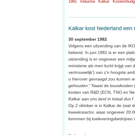
1981
Industrie
Kalkar
Kosten/budg
Kalkar kost Nederland een m
30 september 1982
Volgens een uitzending van de IK
bekend. In juni 1981 is er een pl
uitzending is er ongeveer een milja
ministerie als men lucht krijgt van
vertrouwelijk’) van z’n hoogste am
u hierover gevraagd zou kunnen 
gehouden
.“ Naast de bouwkosten (
kosten van R&D (ECN, TNO en Nerat
Kalkar aan ons land in totaal dus f 
Op 2 oktober is in Kalkar de (wat 
kweekreactor, waar ongeveer 20.0
bommen bij toeleveringsbedrijven i