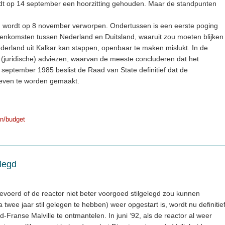
t op 14 september een hoorzitting gehouden. Maar de standpunten
n wordt op 8 november verworpen. Ondertussen is een eerste poging
enkomsten tussen Nederland en Duitsland, waaruit zou moeten blijken
erland uit Kalkar kan stappen, openbaar te maken mislukt. In de
 (juridische) adviezen, waarvan de meeste concluderen dat het
In september 1985 beslist de Raad van State definitief dat de
even te worden gemaakt.
n/budget
elegd
gevoerd of de reactor niet beter voorgoed stilgelegd zou kunnen
 twee jaar stil gelegen te hebben) weer opgestart is, wordt nu definitie
-Franse Malville te ontmantelen. In juni ‘92, als de reactor al weer