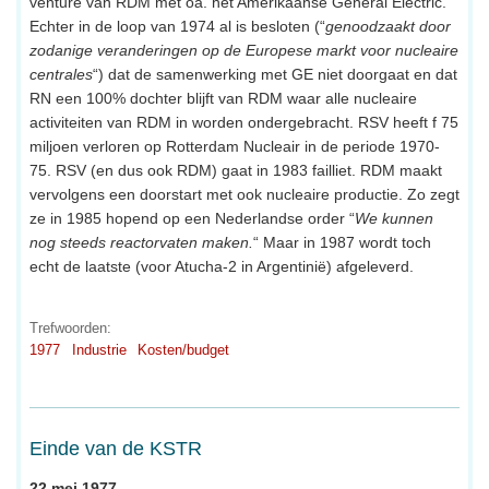
venture van RDM met oa. het Amerikaanse General Electric.
Echter in de loop van 1974 al is besloten (“
genoodzaakt door
zodanige veranderingen op de Europese markt voor nucleaire
centrales
“) dat de samenwerking met GE niet doorgaat en dat
RN een 100% dochter blijft van RDM waar alle nucleaire
activiteiten van RDM in worden ondergebracht. RSV heeft f 75
miljoen verloren op Rotterdam Nucleair in de periode 1970-
75. RSV (en dus ook RDM) gaat in 1983 failliet. RDM maakt
vervolgens een doorstart met ook nucleaire productie. Zo zegt
ze in 1985 hopend op een Nederlandse order “
We kunnen
nog steeds reactorvaten maken.
“ Maar in 1987 wordt toch
echt de laatste (voor Atucha-2 in Argentinië) afgeleverd.
Trefwoorden:
1977
Industrie
Kosten/budget
Einde van de KSTR
22 mei 1977