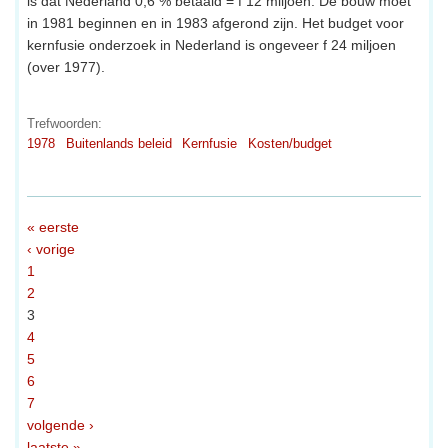
is dat Nederland 0,6 % betaald = f 12 miljoen. De bouw moet
in 1981 beginnen en in 1983 afgerond zijn. Het budget voor
kernfusie onderzoek in Nederland is ongeveer f 24 miljoen
(over 1977).
Trefwoorden:
1978
Buitenlands beleid
Kernfusie
Kosten/budget
« eerste
‹ vorige
1
2
3
4
5
6
7
volgende ›
laatste »