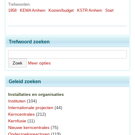
Trefwoorden:
1958
KEMA Arnhem
Kosten/budget
KSTR Arnhem
Start
Trefwoord zoeken
Meer opties
Geleid zoeken
Installaties en organisaties
Instituten
(104)
Internationale projecten
(44)
Kerncentrales
(212)
Kernfusie
(11)
Nieuwe kerncentrales
(75)
Onderzoeksreactoren
(119)